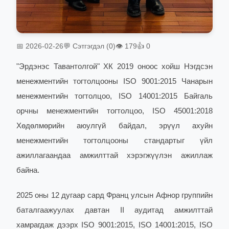
📅 2026-02-26
💬 Сэтгэгдэл (0)
👁 179
👍 0
"Эрдэнэс Тавантолгой" ХК 2019 оноос хойш Нэгдсэн
менежментийн тогтолцооны ISO 9001:2015 Чанарын
менежментийн тогтолцоо, ISO 14001:2015 Байгаль
орчны менежментийн тогтолцоо, ISO 45001:2018
Хөдөлмөрийн аюулгүй байдал, эрүүл ахуйн
менежментийн тогтолцооны стандартыг үйл
ажиллагаандаа амжилттай хэрэгжүүлэн ажиллаж
байна.
2025 оны 12 дугаар сард Франц улсын Афнор группийн
баталгаажуулах давтан II аудитад амжилттай
хамрагдаж дээрх ISO 9001:2015, ISO 14001:2015, ISO