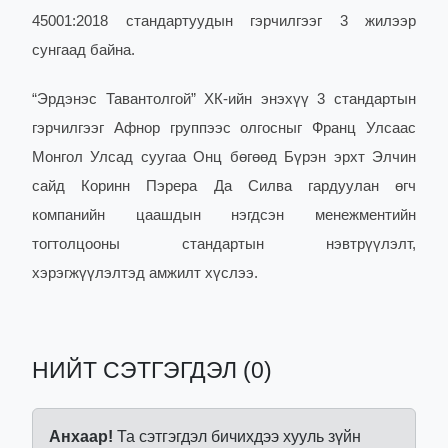
45001:2018 стандартуудын гэрчилгээг 3 жилээр
сунгаад байна.
“Эрдэнэс Тавантолгой” ХК-ийн энэхүү 3 стандартын
гэрчилгээг Афнор группээс олгосныг Франц Улсаас
Монгол Улсад суугаа Онц бөгөөд Бүрэн эрхт Элчин
сайд Коринн Пэрера Да Силва гардуулан өгч
компанийн цаашдын нэгдсэн менежментийн
тогтолцооны стандартын нэвтрүүлэлт,
хэрэгжүүлэлтэд амжилт хүслээ.
НИЙТ СЭТГЭГДЭЛ (0)
Анхаар!
Та сэтгэгдэл бичихдээ хууль зүйн