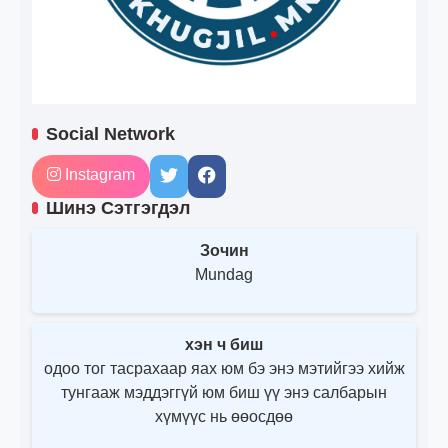
Social Network
Instagram
Шинэ Сэтгэгдэл
Зочин
Mundag
хэн ч биш
одоо тог тасрахаар яах юм бэ энэ мэтийгээ хийж
тунгааж мэддэггүй юм биш үү энэ салбарын
хүмүүс нь өөосдөө