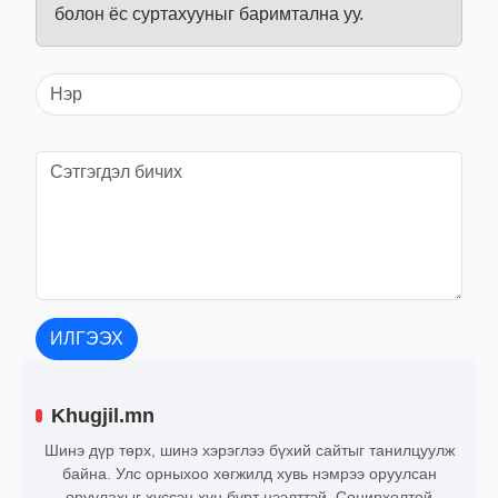
болон ёс суртахууныг баримтална уу.
ИЛГЭЭХ
Khugjil.mn
Шинэ дүр төрх, шинэ хэрэглээ бүхий сайтыг танилцуулж
байна. Улс орныхоо хөгжилд хувь нэмрээ оруулсан
оруулахыг хүссэн хүн бүрт нээлттэй. Сонирхолтой