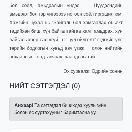
бол соёл, амьдралын үндэс. Нүүдэлчдийн
амьдрал бол тэр чигээрээ ногоон соёл иргэшил юм.
Хамгийн чухал нь “Байгаль бол хамгаалах обьект
төдийхөн биш, хүн байгалтайгаа хамт амьдрах, хүн
байгаль хоёр салшгүй, нэг цул ойлголт” гэдгийг улс
төрийн бодлогын хувьд авч үзэж, олон нийтийн
анхаарлын төвд авчрах шаардлагатай.
Эх сурвалж: Өдрийн сонин
НИЙТ СЭТГЭГДЭЛ (0)
Анхаар!
Та сэтгэгдэл бичихдээ хууль зүйн
болон ёс суртахууныг баримтална уу.