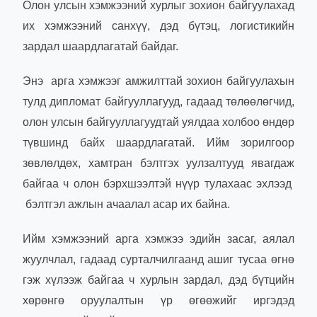
Олон улсын хэмжээний хурлыг зохион байгуулахад
их хэмжээний санхүү, дэд бүтэц, логистикийн
зардал шаардлагатай байдаг.
Энэ арга хэмжээг амжилттай зохион байгуулахын
тулд дипломат байгууллагууд, гадаад төлөөлөгчид,
олон улсын байгууллагуудтай уялдаа холбоо өндөр
түвшинд байх шаардлагатай. Ийм зорилгоор
зөвлөлдөх, хамтран бэлтгэх уулзалтууд явагдаж
байгаа ч олон бэрхшээлтэй нүүр тулахаас эхлээд
бэлтгэл ажлын ачаалал асар их байна.
Ийм хэмжээний арга хэмжээ эдийн засаг, аялал
жуулчлал, гадаад сурталчилгаанд ашиг тусаа өгнө
гэж хүлээж байгаа ч хурлын зардал, дэд бүтцийн
хөрөнгө оруулалтын үр өгөөжийг иргэдэд