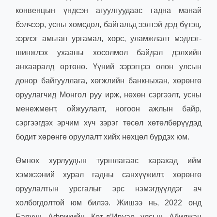
конвенцын үндсэн агуулгуудаас гадна манай
бэлчээр, усны хомсдол, байгальд ээлтэй дэд бүтэц,
зэрлэг амьтан ургамал, хөрс, уламжлалт мэдлэг-
шинжлэх ухааны хосолмол байдал дэлхийн
анхааралд өртөнө. Үүний зэрэгцээ олон улсын
донор байгууллага, хөгжлийн банкныхан, хөрөнгө
оруулагчид Монгол руу ирж, нөхөн сэргээлт, усны
менежмент, ойжуулалт, ногоон ажлын байр,
сэргээгдэх эрчим хүч зэрэг төсөл хөтөлбөрүүдэд
бодит хөрөнгө оруулалт хийх нөхцөл бүрдэх юм.
Өмнөх хурлуудын туршлагаас харахад ийм
хэмжээний хурал гадны санхүүжилт, хөрөнгө
оруулалтын урсгалыг эрс нэмэгдүүлдэг ач
холбогдолтой юм билээ. Жишээ нь, 2022 онд
Баруун Африкийн Кот-д’Ивуар улсын Абиджан