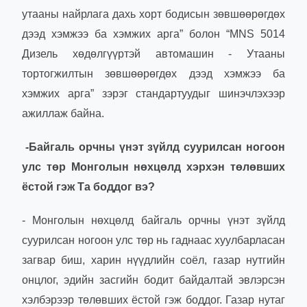
утааны найрлага дахь хорт бодисын зөвшөөрөгдөх
дээд хэмжээ ба хэмжих арга” болон “MNS 5014
Дизель хөдөлгүүртэй автомашин - Утааны
тортогжилтын зөвшөөрөгдөх дээд хэмжээ ба
хэмжих арга” зэрэг стандартуудыг шинэчлэхээр
ажиллаж байна.
-Байгаль орчны үнэт зүйлд суурилсан ногоон
улс төр Монголын нөхцөлд хэрхэн төлөвших
ёстой гэж Та боддог вэ?
- Монголын нөхцөлд байгаль орчны үнэт зүйлд
суурилсан ногоон улс төр нь гаднаас хуулбарласан
загвар биш, харин нүүдлийн соёл, газар нутгийн
онцлог, эдийн засгийн бодит байдалтай эвлэрсэн
хэлбэрээр төлөвших ёстой гэж боддог. Газар нутаг