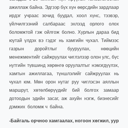
ажиллаж байна. Эдгээр бүх хүн өөрсдийн зардлаар
ирдэг учраас зочид буудал, хоол хүнс, тээвэр,
үйлчилгээний салбараас эхлээд орлого олох
боломжтой гэж ойлгож болно. Хурлын дараа бид
юутай үлдэх вэ гэдэг нь хамгийн чухал. Тиймээс
газрын доройтлыг бууруулах, нөөцийн
менежментийг сайжруулах чиглэлээр олон улс, бүс
нутгийн түвшинд хөрөнгө оруулалтыг нэмэгдүүлэх,
хамтын ажиллагаа, түншлэлийг сайжруулах нь
чухал юм. Мөн орон нутаг руу чиглэсэн аяллын
маршрут, хөтөлбөрүүдийг бий болгох замаар
дотоодын эдийн засаг, аж ахуйн нэгж, бизнесийг
дэмжих боломж ч бай
на.
-Байгаль орчноо хамгаалах, ногоон хөгжил, уур