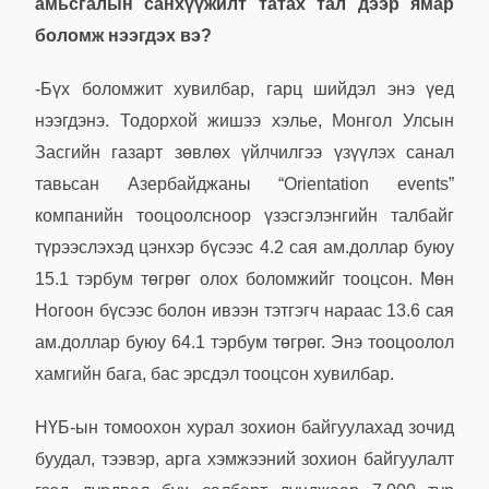
амьсгалын санхүүжилт татах тал дээр ямар
боломж нээгдэх вэ?
-Бүх боломжит хувилбар, гарц шийдэл энэ үед
нээгдэнэ. Тодорхой жишээ хэлье, Монгол Улсын
Засгийн газарт зөвлөх үйлчилгээ үзүүлэх санал
тавьсан Азербайджаны “Orientation events”
компанийн тооцоолсноор үзэсгэлэнгийн талбайг
түрээслэхэд цэнхэр бүсээс 4.2 сая ам.доллар буюу
15.1 тэрбум төгрөг олох боломжийг тооцсон. Мөн
Ногоон бүсээс болон ивээн тэтгэгч нараас 13.6 сая
ам.доллар буюу 64.1 тэрбум төгрөг. Энэ тооцоолол
хамгийн бага, бас эрсдэл тооцсон хувилбар.
НҮБ-ын томоохон хурал зохион байгуулахад зочид
буудал, тээвэр, арга хэмжээний зохион байгуулалт