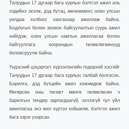
Талуудын 17 дугаар бага хурлын бэлтгэл ажил аль
хэдийнэ эхэлж, дэд бүтэц, менежмент, олон улсын
уялдаа холбоог хангахаар ажиллаж байна.
Бодлогын болон зохион байгуулалтын суурь ажил
хийгдэж, олон улсын хамтын ажиллагаа болон
байгууллага хоорондын төлөвлөгөөнүүд
боловсруулж байна.
Үндэсний цэцэрлэгт хүрээлэнгийн тодорхой хэсгийг
Талуудын 17 дугаар бага хурлын талбай болгосон.
Барилга, дэд бүтцийн ажил хожимдож байна.
Өнгөрсөн оны төсөвт мөнгө төлөвлөсөн ч
барилгын тендер зарлагдаагүй, эхлээгүй тул үйл
ажиллагаа энэ жил хүртэл хойшилж, бэлтгэл ажил
бага зэрэг ухарсан.