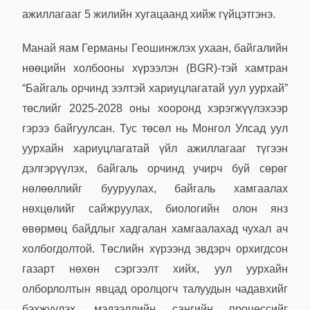
ажиллагааг 5 жилийн хугацаанд хийж гүйцэтгэнэ.
Манай яам Германы Геошинжлэх ухаан, байгалийн
нөөцийн холбооны хүрээлэн (BGR)-тэй хамтран
“Байгаль орчинд ээлтэй хариуцлагатай уул уурхай”
төслийг 2025-2028 оны хооронд хэрэгжүүлэхээр
гэрээ байгуулсан. Тус төсөл нь Монгол Улсад уул
уурхайн хариуцлагатай үйл ажиллагааг түгээн
дэлгэрүүлэх, байгаль орчинд учирч буй сөрөг
нөлөөллийг бууруулах, байгаль хамгаалах
нөхцөлийг сайжруулах, биологийн олон янз
өвөрмөц байдлыг хадгалан хамгаалахад чухал ач
холбогдолтой. Төслийн хүрээнд эвдэрч орхигдсон
газарт нөхөн сэргээлт хийх, уул уурхайн
олборлолтын явцад оролцогч талуудын чадавхийг
бэхжүүлэх, мэдээллийн сангийн процессийг