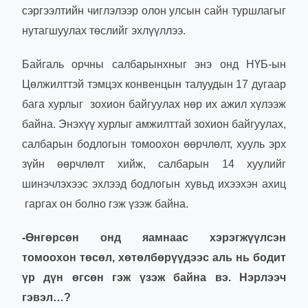
сэргээлтийн чиглэлээр олон улсын сайн туршлагыг
нутагшуулах төслийг эхлүүллээ.
Байгаль орчны салбарынхныг энэ онд НҮБ-ын
Цөлжилттэй тэмцэх конвенцын талуудын 17 дугаар
бага хурлыг зохион байгуулах нөр их ажил хүлээж
байна. Энэхүү хурлыг амжилттай зохион байгуулах,
салбарын бодлогын томоохон өөрчлөлт, хууль эрх
зүйн өөрчлөлт хийж, салбарын 14 хуулийг
шинэчлэхээс эхлээд бодлогын хувьд ихээхэн ахиц
гаргах он болно гэж үзэж байна.
-Өнгөрсөн онд яамнаас хэрэгжүүлсэн
томоохон төсөл, хөтөлбөрүүдээс аль нь бодит
үр дүн өгсөн гэж үзэж байна вэ. Нэрлээч
гэвэл…?