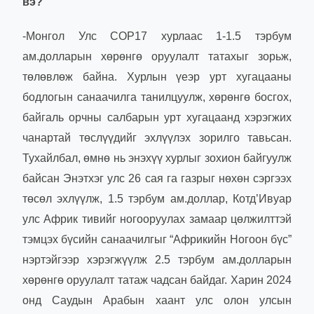
вэ?
-Монгол Улс COP17 хурлаас 1-1.5 тэрбум
ам.долларын хөрөнгө оруулалт татахыг зорьж,
төлөвлөж байна. Хурлын үеэр урт хугацааны
бодлогын санаачилга танилцуулж, хөрөнгө босгох,
байгаль орчны салбарын урт хугацаанд хэрэгжих
чанартай төслүүдийг эхлүүлэх зорилго тавьсан.
Тухайлбал, өмнө нь энэхүү хурлыг зохион байгуулж
байсан Энэтхэг улс 26 сая га газрыг нөхөн сэргээх
төсөл эхлүүлж, 1.5 тэрбум ам.доллар, Котд’Ивуар
улс Африк тивийг ногооруулах замаар цөлжилттэй
тэмцэх бүсийн санаачилгыг “Африкийн Ногоон бүс”
нэртэйгээр хэрэгжүүлж 2.5 тэрбум ам.долларын
хөрөнгө оруулалт татаж чадсан байдаг. Харин 2024
онд Саудын Арабын хаант улс олон улсын