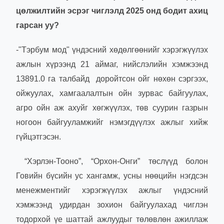
цөлжилтийн эсрэг чиглэлд 2025 онд бодит ахиц
гарсан уу?
-"Тэрбум мод" үндэсний хөдөлгөөнийг хэрэгжүүлэх
ажлын хүрээнд 21 аймаг, нийслэлийн хэмжээнд
13891.0 га талбайд доройтсон ойг нөхөн сэргээх,
ойжуулах, хамгаалалтын ойн зурвас байгуулах,
агро ойн аж ахуйг хөгжүүлэх, төв суурин газрын
ногоон байгууламжийг нэмэгдүүлэх ажлыг хийж
гүйцэтгэсэн.
“Хэрлэн-Тооно”, “Орхон-Онги” төслүүд болон
Говийн бүсийн ус хангамж, усны нөөцийн нэгдсэн
менежментийг хэрэгжүүлэх ажлыг үндэсний
хэмжээнд удирдан зохион байгуулахад чиглэн
тодорхой үе шаттай ажлуудыг төлөвлөн ажиллаж