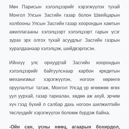
Мөн Парисын хэлэлцээрийг хэрэгжүүлэх тухай
Монгол Улсын Засгийн газар болон Швейцарын
холбооны Улсын Засгийн газар хоорондын хамтын
ажиллагааны хэлэлцээрт хэлэлцээрт гарын үсэг
зурах эрх олгох тухай асуудлыг Засгийн газрын
хуралдаанаар хэлэлцэж, шийдвэрлэсэн.
Ийнхүү улс орнуудтай Засгийн хоорондын
хэлэлцээрийг байгуулснаар карбон кредитын
механизмыг хэрэгжүүлэн, ногоон хөрөнгө
оруулалтыг татаж, Монгол Улсад үр өгөөжөө өгөх
уул уурхай, газар тариалан, хөдөө аж ахуй, эрчим
хүч гээд бүхий л салбар дахь ногоон шилжилтийн
төслүүдийг хэрэгжүүлэх боломж бүрдэж байна.
-Ойн сан, усны нөөц, агаарын бохирдол,