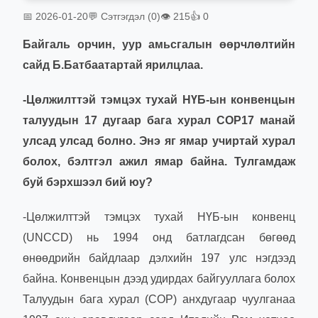
📅 2026-01-20
💬 Сэтгэгдэл (0)
👁 215
👍 0
Байгаль орчин, уур амьсгалын өөрчлөлтийн
сайд Б.Батбаатартай ярилцлаа.
-Цөлжилттэй тэмцэх тухай НҮБ-ын конвенцын
талуудын 17 дугаар бага хурал COP17 манай
улсад улсад болно. Энэ яг ямар учиртай хурал
болох, бэлтгэл ажил ямар байна. Тулгамдаж
буй бэрхшээл бий юу?
-Цөлжилттэй тэмцэх тухай НҮБ-ын конвенц
(UNCCD) нь 1994 онд батлагдсан бөгөөд
өнөөдрийн байдлаар дэлхийн 197 улс нэгдээд
байна. Конвенцын дээд удирдах байгууллага болох
Талуудын бага хурал (COP) анхдугаар чуулганаа