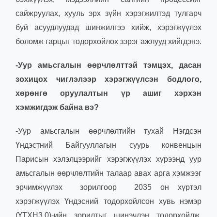
сайжруулах, хууль эрх зүйн хэрэгжилтэд тулгарч
буй асуудлуудад шинжилгээ хийж, хэрэгжүүлэх
боломж гарцыг тодорхойлох зэрэг ажлууд хийгдэнэ.
-Уур амьсгалын өөрчлөлттэй тэмцэх, дасан
зохицох чиглэлээр хэрэгжүүлсэн бодлого,
хөрөнгө оруулалтын үр ашиг хэрхэн
хэмжигдэж байна вэ?
-Уур амьсгалын өөрчлөлтийн тухай Нэгдсэн
Үндэстний Байгууллагын суурь конвенцын
Парисын хэлэлцээрийг хэрэгжүүлэх хүрээнд уур
амьсгалын өөрчлөлтийн талаар авах арга хэмжээг
эрчимжүүлэх зорилгоор 2035 он хүртэл
хэрэгжүүлэх Үндэсний тодорхойлсон хувь нэмэр
(ҮТХН3.0)-ийн зорилтыг шинэчлэн тодорхойлж,