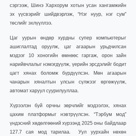
сэргээж, Шинэ Хархорум хотын усан хангамжийн
эх үүсвэрийг шийдвэрлэж, “Нэг нуур, нэг сум”
төслийг эхлүүллээ.
Цаг уурын өндөр хурдны супер компьютерыг
ашиглалтад оруулж, цаг агаарын урьдчилсан
мэдээг 10 хоногийн өмнөөс гаргаж, орон зайн
нарийвчлалыг нэмэгдүүлж, үерийн эрсдэлийг бодит
цагт хянах боломж бүрдүүлсэн. Мөн агаарын
чанарын хяналтын улсын сүлжээг өргөжүүлж,
автомат харуул суурилууллаа.
Хүрээлэн буй орчны зөрчлийг мэдээлэх, хянах
цахим платформыг нэвтрүүлсэн. “Тэрбум мод”
үндэсний хөдөлгөөний хүрээнд 2025 оны байдлаар
127.7 сая мод тарилаа. Уул уурхайн нөхөн