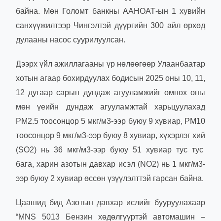
байна. Мөн Голомт банкны ААНОАТ-ын 1 хувийн
санхүүжилтээр Чингэлтэй дүүргийн 300 айл өрхөд
дулааны насос суурилуулсан.
Дээрх үйл ажиллагааны үр нөлөөгөөр Улаанбаатар
хотын агаар бохирдуулах бодисын 2025 оны 10, 11,
12 дугаар сарын дундаж агууламжийг өмнөх оны
мөн үеийн дундаж агууламжтай харьцуулахад
PM2.5 тоосонцор 5 мкг/м3-ээр буюу 9 хувиар, PM10
тоосонцор 9 мкг/м3-ээр буюу 8 хувиар, хүхэрлэг хий
(SO2) нь 36 мкг/м3-ээр буюу 51 хувиар тус тус
бага, харин азотын давхар исэл (NO2) нь 1 мкг/м3-
ээр буюу 2 хувиар өссөн үзүүлэлттэй гарсан байна.
Цаашид бид Азотын давхар ислийг бууруулахаар
“MNS 5013 Бензин хөдөлгүүртэй автомашин –