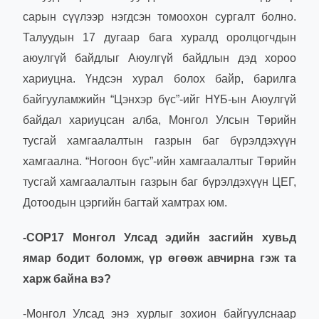
сарын сүүлээр нэгдсэн томоохон сургалт болно.
Талуудын 17 дугаар бага хуралд оролцогчдын
аюулгүй байдлыг Аюулгүй байдлын дэд хороо
хариуцна. Үндсэн хурал болох байр, барилга
байгууламжийн “Цэнхэр бүс”-ийг НҮБ-ын Аюулгүй
байдал хариуцсан алба, Монгол Улсын Төрийн
тусгай хамгаалалтын газрын баг бүрэлдэхүүн
хамгаална. “Ногоон бүс”-ийн хамгаалалтыг Төрийн
тусгай хамгаалалтын газрын баг бүрэлдэхүүн ЦЕГ,
Дотоодын цэргийн багтай хамтрах юм.
-COP17 Монгол Улсад эдийн засгийн хувьд
ямар бодит боломж, үр өгөөж авчирна гэж та
харж байна вэ?
-Монгол Улсад энэ хурлыг зохион байгуулснаар