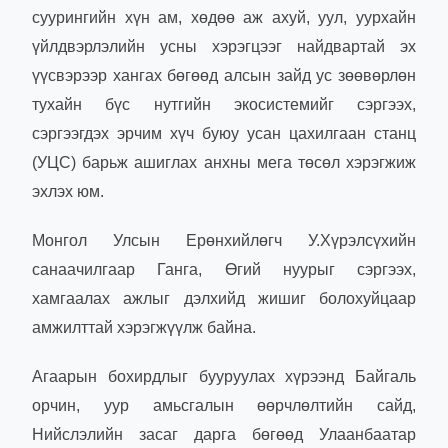
суурингийн хүн ам, хөдөө аж ахуй, уул, уурхайн
үйлдвэрлэлийн усны хэрэгцээг найдвартай эх
үүсвэрээр хангах бөгөөд алсын зайд ус зөөвөрлөн
тухайн бүс нутгийн экосистемийг сэргээх,
сэргээгдэх эрчим хүч буюу усан цахилгаан станц
(УЦС) барьж ашиглах анхны мега төсөл хэрэгжиж
эхлэх юм.
Монгол Улсын Ерөнхийлөгч У.Хүрэлсүхийн
санаачилгаар Ганга, Өгий нуурыг сэргээх,
хамгаалах ажлыг дэлхийд жишиг болохуйцаар
амжилттай хэрэгжүүлж байна.
Агаарын бохирдлыг бууруулах хүрээнд Байгаль
орчин, уур амьсгалын өөрчлөлтийн сайд,
Нийслэлийн засаг дарга бөгөөд Улаанбаатар