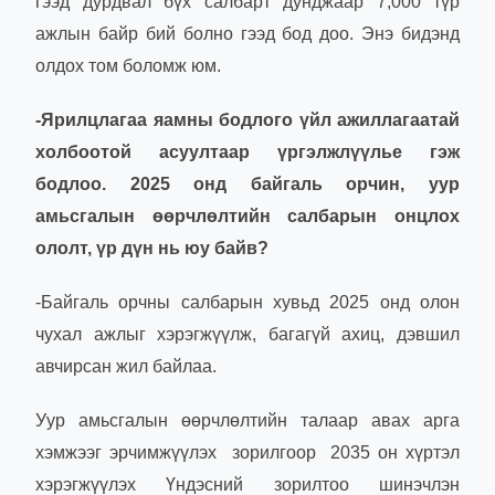
гээд дурдвал бүх салбарт дунджаар 7,000 түр
ажлын байр бий болно гээд бод доо. Энэ бидэнд
олдох том боломж юм.
-Ярилцлагаа яамны бодлого үйл ажиллагаатай
холбоотой асуултаар үргэлжлүүлье гэж
бодлоо. 2025 онд байгаль орчин, уур
амьсгалын өөрчлөлтийн салбарын онцлох
ололт, үр дүн нь юу байв?
-Байгаль орчны салбарын хувьд 2025 онд олон
чухал ажлыг хэрэгжүүлж, багагүй ахиц, дэвшил
авчирсан жил байлаа.
Уур амьсгалын өөрчлөлтийн талаар авах арга
хэмжээг эрчимжүүлэх зорилгоор 2035 он хүртэл
хэрэгжүүлэх Үндэсний зорилтоо шинэчлэн