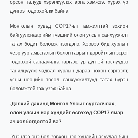
орсон талууд хэрэгжүүлэх арга хэмжээ, хүрэх үр
дүнгээ тодорхойлж байна.
Монголын хувьд COP17-ыг амжилттай зохион
байгуулснаар ийм түвшний олон улсын санхүүжилт
татах бодит боломж нээгдэнэ. Хэрвээ бид хурлын
үеэр уур амьсгалын болон газрын доройтлын эсрэг
тодорхой санаачилга гаргаж, үр дүнтэй төслүүдээ
танилцуулж чадвал хурлын дараа нөхөн сэргээлт,
усны нөөцийн төсөл, санхүүжилтүүд татах бүрэн
боломжтой гэж үзэж байна.
-Дэлхий дахинд Монгол Улсыг сурталчлах,
олон улсын нэр хүндийг өсгөхөд COP17 ямар
ач холбогдолтой вэ?
-Үнэндээ энэ бол зөвхөн нэр хүндийн асуудал биш