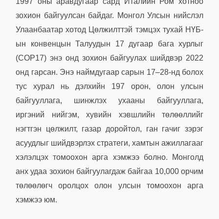
1997 оны аравдугаар сард Италийн Ром хотноо
зохион байгуулсан байдаг. Монгол Улсын нийслэл
Улаанбаатар хотод Цөлжилттэй тэмцэх тухай НҮБ-
ын конвенцын Талуудын 17 дугаар бага хурлыг
(COP17) энэ онд зохион байгуулах шийдвэр 2022
онд гарсан. Энэ наймдугаар сарын 17–28-нд болох
тус хурал нь дэлхийн 197 орон, олон улсын
байгууллага, шинжлэх ухааны байгууллага,
иргэний нийгэм, хувийн хэвшлийн төлөөллийг
нэгтгэн цөлжилт, газар доройтол, ган гачиг зэрэг
асуудлыг шийдвэрлэх стратеги, хамтын ажиллагааг
хэлэлцэх томоохон арга хэмжээ болно. Монголд
анх удаа зохион байгуулагдаж байгаа 10,000 орчим
төлөөлөгч оролцох олон улсын томоохон арга
хэмжээ юм.