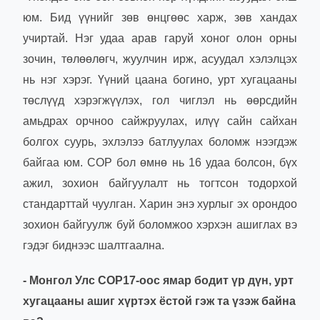
юм. Бид үүнийг зөв өнцгөөс харж, зөв хандах
учиртай. Нэг удаа арав гаруй хоног олон орны
зочин, төлөөлөгч, жуулчин ирж, асуудал хэлэлцэх
нь нэг хэрэг. Үүний цаана богино, урт хугацааны
төслүүд хэрэгжүүлэх, гол чиглэл нь өөрсдийн
амьдрах орчноо сайжруулах, илүү сайн сайхан
болгох суурь, эхлэлээ батлуулах боломж нээгдэж
байгаа юм. COP бол өмнө нь 16 удаа болсон, бүх
ажил, зохион байгуулалт нь тогтсон тодорхой
стандарттай чуулган. Харин энэ хурлыг эх орондоо
зохион байгуулж буй боломжоо хэрхэн ашиглах вэ
гэдэг биднээс шалтгаална.
- Монгол Улс COP17-оос ямар бодит үр дүн, урт
хугацааны ашиг хүртэх ёстой гэж та үзэж байна