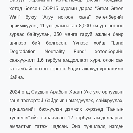
хотод болсон COP15 хурлын дараа “Great Green
Wall” буюу “Агуу ногоон хана” хөтөлбөрийг
эрчимжүүлж, 11 улс дамнасан 8,000 км урт ногоон
зурвас байгуулан, 350 мянга гаруй ажлын байр
шинээр бий болгосон. Үүнээс хойш “Land
Degradation Neutrality Fund” хөтөлбөрийн
санхүүжилт 1.6 тэрбум ам.долларт хүрч, олон сая
га талбайг нөхөн сэргээх бодит ажлууд үргэлжилж
байна.
2024 онд Саудын Арабын Хаант Улс улс орнуудын
ганд тэсвэртэй байдлыг нэмэгдүүлэх, сайжруулах,
түншлэлийг бэхжүүлэн дэмжих хүрээнд “Гангын
түншлэл”-ийг санаачлан 12 тэрбум ам.долларын
амлалтыг татаж чадсан. Энэ түншлэлд нэгдэн