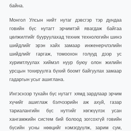
байна.
Монгол Улсын нийт нутаг дэвсгэр тэр дундаа
говийн бүс нутагт эрчимтэй явагдаж байгаа
цөлжилтийг бууруулахад техник технологийн шинэ
шийдлийг эрэн хайх замаар инженерчлэлийн
шийдлийг гаргаж, томоохон голууд дээр ус
хуримтлуулах хиймэл нуур буюу олон жилийн
урсцын тохируулга бүхий боомт байгуулах замаар
гадаргын усыг ашиглана.
Ингэснээр тухайн бүс нутагт хямд зардлаар эрчим
хүчийг ашиглаж бэлчээрийн аж ахуй, газар
тариалангийн бүс нутгийг хөгжүүлэх усан
хангамжийн систем бий болоод зогсохгүй говийн
бүсийн усны нөөцийг нэмэгдүүлж, зарим сум,