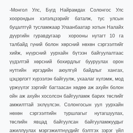
-Монгол Улс, Бүгд Найрамдах Солонгос Улс
хоорондын хэлэлцээрийг баталж, тус улсын
буцалтгүй тусламжаар Улаанбаатар хотын Налайх
дүүргийн гуравдугаар хорооны нутагт 10 га
талбайд гүний болон хөрсний нөхөн сэргээлтийг
хийж, нүүрсний уурхайн бүтээн байгуулалтаас
үүдэлтэй хөрсний бохирдлыг бууруулах орон
нутгийн иргэдийн аюулгүй байдлыг хангах,
цэцэрлэгт хүрээлэн байгуулж, ухаалаг хүлэмж, мод
үржүүлэг зэргийг багтаасан хөдөө аж ахуйн болон
ойн аж ахуйн хосолсон байгууламж барих төслийг
амжилттай эхлүүлсэн. Солонгосын уул уурхайн
нөхөн сэргээлтийн туршлагыг нутагшуулах,
төслийн явцад байгуулсан байгууламжуудыг
ажиллуулах мэргэжилтнүүдийг бэлтгэх зэрэг үйл