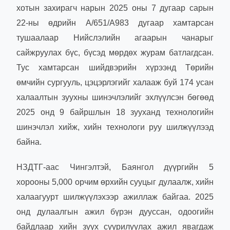
хотын захирагч нарын 2025 оны 7 дугаар сарын
22-ны өдрийн А/651/А983 дугаар хамтарсан
тушаалаар Нийслэлийн агаарын чанарыг
сайжруулах бүс, бүсэд мөрдөх журам батлагдсан.
Тус хамтарсан шийдвэрийн хүрээнд Төрийн
өмчийн сургууль, цэцэрлэгийг халааж буй 174 усан
халаалтын зуухны шинэчлэлийг эхлүүлсэн бөгөөд
2025 онд 9 байршлын 18 зууханд технологийн
шинэчлэл хийж, хийн технологи руу шилжүүлээд
байна.
НЗДТГ-аас Чингэлтэй, Баянгол дүүргийн 5
хорооны 5,000 орчим өрхийн сууцыг дулаалж, хийн
халаагуурт шилжүүлэхээр ажиллаж байгаа. 2025
онд дулаалгын ажил бүрэн дууссан, одоогийн
байдлаар хийн зуух суурилуулах ажил явагдаж