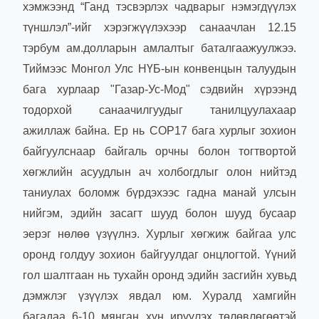
хэмжээнд “Ганд тэсвэрлэх чадварыг нэмэгдүүлэх
түншлэл”-ийг хэрэгжүүлэхээр санаачлан 12.15
тэрбум ам.долларын амлалтыг баталгаажуулжээ.
Тиймээс Монгол Улс НҮБ-ын конвенцын талуудын
бага хурлаар "Газар-Ус-Мод" сэдвийн хүрээнд
тодорхой санаачилгуудыг танилцуулахаар
ажиллаж байна. Ер нь COP17 бага хурлыг зохион
байгуулснаар байгаль орчны болон тогтвортой
хөгжлийн асуудлын ач холбогдлыг олон нийтэд
таниулах боломж бүрдэхээс гадна манай улсын
нийгэм, эдийн засагт шууд болон шууд бусаар
эерэг нөлөө үзүүлнэ. Хурлыг хөгжиж байгаа улс
оронд голдуу зохион байгуулдаг онцлогтой. Үүний
гол шалтгаан нь тухайн оронд эдийн засгийн хувьд
дэмжлэг үзүүлэх явдал юм. Хуралд хамгийн
багадаа 6-10 мянган хүн ирүүлэх төлөвлөгөөтэй