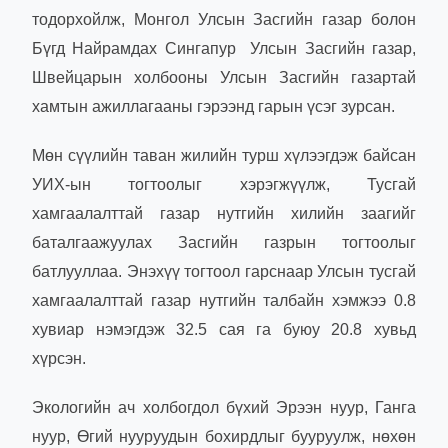
тодорхойлж, Монгол Улсын Засгийн газар болон
Бүгд Найрамдах Сингапур Улсын Засгийн газар,
Швейцарын холбооны Улсын Засгийн газартай
хамтын ажиллагааны гэрээнд гарын үсэг зурсан.
Мөн сүүлийн таван жилийн турш хүлээгдэж байсан
УИХ-ын тогтоолыг хэрэгжүүлж, Тусгай
хамгаалалттай газар нутгийн хилийн заагийг
баталгаажуулах Засгийн газрын тогтоолыг
батлууллаа. Энэхүү тогтоол гарснаар Улсын тусгай
хамгаалалттай газар нутгийн талбайн хэмжээ 0.8
хувиар нэмэгдэж 32.5 сая га буюу 20.8 хувьд
хүрсэн.
Экологийн ач холбогдол бүхий Эрээн нуур, Ганга
нуур, Өгий нууруудын бохирдлыг бууруулж, нөхөн