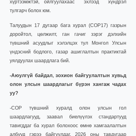
хүртээмжтэй, ойлгуулахаас эхлээд хүндрэл
тулгарч болох юм.
Талуудын 17 дугаар бага хурал (COP17) газрын
доройтол, цөлжилт, ган гачиг зэрэг дэлхийн
түвшний асуудлыг хэлэлцэх тул Монгол Улсын
үндэсний бодлого, газар ашиглалтын практиктай
уялдуулах шаардлага бий.
-Аюулгүй байдал, зохион байгуулалтын хувьд
олон улсын шаардлагыг бүрэн хангаж чадах
уу?
-COP түвшний хуралд олон улсын гол
шаардлагууд, заавал биелүүлэх стандартууд
тавигддаг ба хурал болохоос өмнө хамгаалалтын
албууд гэрээ байгуулдаг. 2026 оны тавдугаар