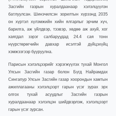
Засгийн газрын хуралдаанаар хэлэлцүүлэн
батлуулсан. Шинэчилсэн зорилтын хүрээнд 2035
он хүртэл хүлэмжийн хийн ялгарлыг эрчим хүч,
барилга, аж үйлдвэр, тээвэр, хөдөө аж ахуй, хог
хаягдал зэрэг салбаруудад 24.4 сая тонн
нүүрстөрөгчийн давхар исэлтэй дүйцэхүйц
хэмжээгээр бууруулна.
Парисын хэлэлцээрийг хэрэгжүүлэх тухай Монгол
Улсын Засгийн газар болон Бүгд Найрамдах
Сингапур Улсын Засгийн газар хоорондын хамтын
ажиллагааны хэлэлцээрт гарын үсэг зурах эрх
олгох тухай асуудлыг Засгийн газрын
хуралдаанаар хэлэлцэн шийдвэрлэж, хэлэлцээрт
гарын үсэг зурсан.