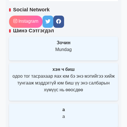
Social Network
Instagram
Шинэ Сэтгэгдэл
Зочин
Mundag
хэн ч биш
одоо тог тасрахаар яах юм бэ энэ мэтийгээ хийж
тунгааж мэддэггүй юм биш үү энэ салбарын
хүмүүс нь өөосдөө
a
a