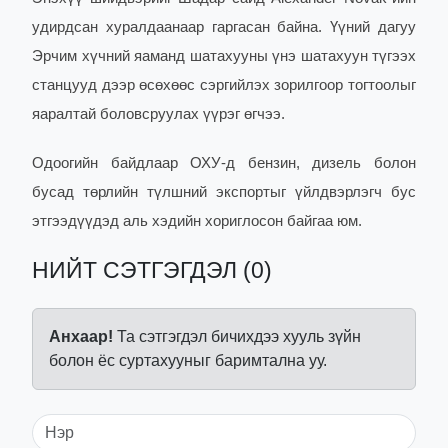
удирдсан хуралдаанаар гаргасан байна. Үүний дагуу
Эрчим хүчний яаманд шатахууны үнэ шатахуун түгээх
станцууд дээр өсөхөөс сэргийлэх зорилгоор тогтоолыг
яаралтай боловсруулах үүрэг өгчээ.
Одоогийн байдлаар ОХУ-д бензин, дизель болон
бусад төрлийн түлшний экспортыг үйлдвэрлэгч бус
этгээдүүдэд аль хэдийн хориглосон байгаа юм.
НИЙТ СЭТГЭГДЭЛ (0)
Анхаар!
Та сэтгэгдэл бичихдээ хууль зүйн
болон ёс суртахууныг баримтална уу.