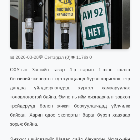
📅 2026-03-28
💬 Сэтгэгдэл (0)
👁 117
👍 0
ОХУ-ын Засгийн газар 4-р сарын 1-нээс эхлэн
бензиний экспортыг түр хугацаанд бүрэн хориглох, тэр
дундаа үйлдвэрлэгчдэд хүртэл хамааруулах
төлөвлөгөөтэй байна.
Өмнө нь ийм хязгаарлалт зөвхөн
трейдерүүд болон жижиг борлуулагчдад үйлчилж
байсан. Харин одоо экспортыг бараг бүрэн хаахаар
зорьж байна.
Энэхүү шийдвэрийг Шадар сайд Alexander Novak-ийн