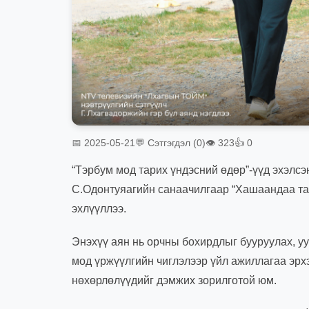
📅 2025-05-21
💬 Сэтгэгдэл (0)
👁 323
👍 0
“Тэрбум мод тарих үндэсний өдөр”-үүд эхэлсэ
С.Одонтуяагийн санаачилгаар “Хашаандаа тав
эхлүүллээ.
Энэхүү аян нь орчны бохирдлыг бууруулах, у
мод үржүүлгийн чиглэлээр үйл ажиллагаа эрхэ
нөхөрлөлүүдийг дэмжих зорилготой юм.