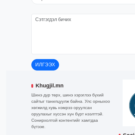
ИЛГЭЭХ
Khugjil.mn
Шинэ дүр төрх, шинэ хэрэглээ бүхий
сайтыг танилцуулж байна. Улс орныхоо
хөгжилд хувь нэмрээ оруулсан
оруулахыг хүссэн хүн бүрт нээлттэй.
Сонирхолтой контентийг хамтдаа
бүтээе.