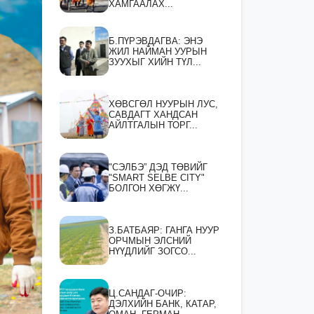
ХАМГААЛАХ...
Б.ПҮРЭВДАГВА: ЭНЭ
ЖИЛ НАЙМАН УУРЫН
ЗУУХЫГ ХИЙН ТҮЛ...
ХӨВСГӨЛ НУУРЫН ЛУС,
САВДАГТ ХАНДСАН
АЙЛТГАЛЫН ТОРГ...
"СЭЛБЭ” ДЭД ТӨВИЙГ
"SMART SELBE CITY"
БОЛГОН ХӨГЖҮ...
З.БАТБАЯР: ГАНГА НУУР
ОРЧМЫН ЭЛСНИЙ
НҮҮДЛИЙГ ЗОГСО...
Ц.САНДАГ-ОЧИР:
ДЭЛХИЙН БАНК, КАТАР,