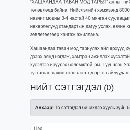
“ХАШААНДАА ТАВАН МОД ТАРЬЯ” аяныг нийслэ
төлөвлөөд байна. Нийслэлийн хэмжээнд 8000 г
навчит модны 3-4 настай 40 мянган суулгацыг
нөхөрлөлүүд стандартын дагуу услах, өвчин х
зөвлөгөөгөөр хангаж ажиллана.
Хашаандаа таван мод тариулах айл өрхүүд хү
дээрх аянд нэгдэж, хамтран ажиллах хүсэлтэ
хүсэлтээ ирүүлэх боломжтой юм. Түүнчлэн Ул
тусгагдан дахин төлөвлөлтөд орсон айлуудад 
НИЙТ СЭТГЭГДЭЛ (0)
Анхаар!
Та сэтгэгдэл бичихдээ хууль зүйн 