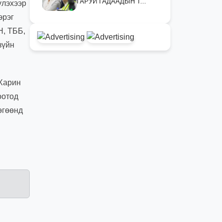
ГАРУЙ ГАДААДЫН Т...
үлэхээр
эрэг
Н, ТББ,
зүйн
 Харин
оотод
өгөөнд