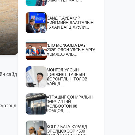
ОМАН, ГЕРМАН,...
САЙД Т.АУБАКИР
НИЙГМИЙН ДААТГАЛЫН
ТУХАЙ БАГЦ ХУУЛИ...
“BIO MONGOLIA DAY
2026” ОЛОН УЛСЫН АРГА
ХЭМЖЭЭ АЛБ...
МОНГОЛ УЛСЫН
йн сайд
ЦӨЛЖИЛТ, ГАЗРЫН
ДОРОЙТЛЫН ТӨЛӨВ
БАЙДЛ...
АТГ:АШИГ СОНИРХЛЫН
ЗӨРЧИЛТЭЙ
хүрээнд
ХОЛБООТОЙ 98
ГОМДОЛ,...
КОП17 БАГА ХУРАЛД
ОРОЛЦОХООР 4500