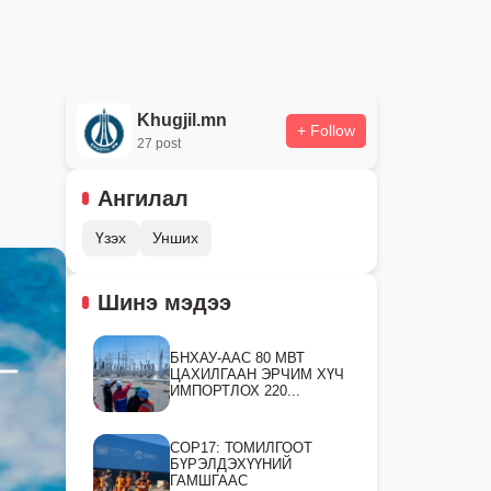
Khugjil.mn
+ Follow
27 post
Ангилал
Үзэх
Унших
Шинэ мэдээ
БНХАУ-ААС 80 МВТ
ЦАХИЛГААН ЭРЧИМ ХҮЧ
ИМПОРТЛОХ 220...
СOP17: ТОМИЛГООТ
БҮРЭЛДЭХҮҮНИЙ
ГАМШГААС