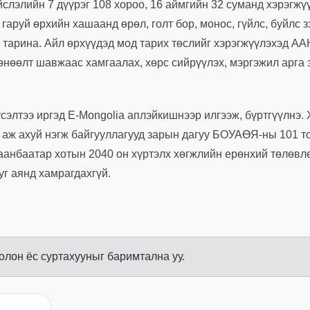
лийн 7 дүүрэг 108 хороо, 16 аймгийн 32 суманд хэрэгжү
аруй өрхийн хашаанд өрөл, голт бор, монос, гүйлс, буйлс з
 тарина. Айл өрхүүдэд мод тарих төслийг хэрэгжүүлэхэд АА
өнөөлт шавжаас хамгаалах, хөрс сийрүүлэх, мэргэжил арга 
сэлтээ иргэд E-Mongolia аплэйкишнээр илгээж, бүртгүүлнэ.
й аж ахуй нэгж байгууллагууд зарын дагуу БОУАӨЯ-ны 101 т
аанбаатар хотын 2040 он хүртэлх хөгжлийн ерөнхий төлөвл
уг аянд хамрагдахгүй.
болон ёс суртахууныг баримтална уу.