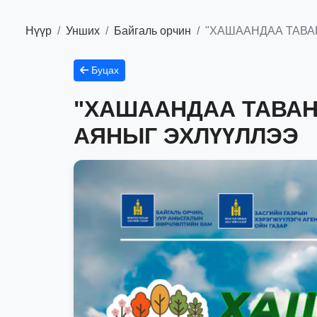
Нүүр
Унших
Байгаль орчин
"ХАШААНДАА ТАВА
Буцах
"ХАШААНДАА ТАВАН
АЯНЫГ ЭХЛҮҮЛЛЭЭ