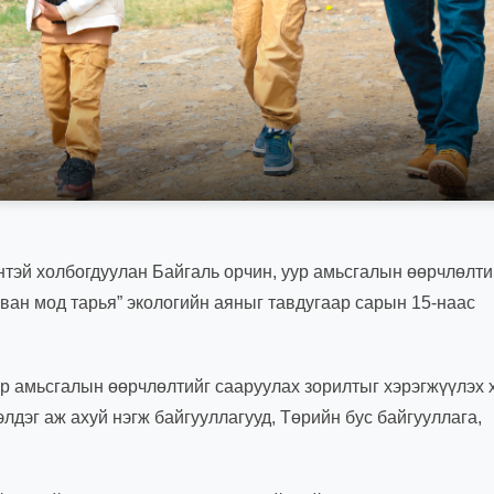
нтэй холбогдуулан Байгаль орчин, уур амьсгалын өөрчлөлти
ан мод тарья” экологийн аяныг тавдугаар сарын 15-наас
ур амьсгалын өөрчлөлтийг сааруулах зорилтыг хэрэгжүүлэх 
лдэг аж ахуй нэгж байгууллагууд, Төрийн бус байгууллага,