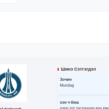
Шинэ Сэтгэгдэл
Зочин
Mundag
хэн ч биш
одоо тог тасрахаар яах юм