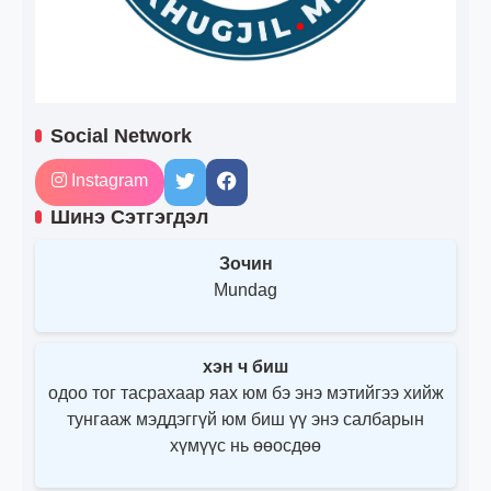
Social Network
Instagram
Шинэ Сэтгэгдэл
Зочин
Mundag
хэн ч биш
одоо тог тасрахаар яах юм бэ энэ мэтийгээ хийж
тунгааж мэддэггүй юм биш үү энэ салбарын
хүмүүс нь өөосдөө