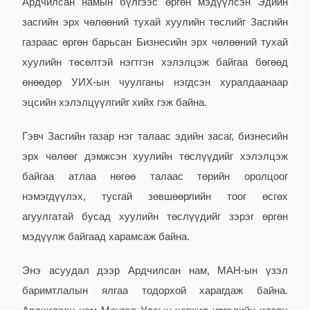
Ардчилсан намын бүлгээс өргөн мэдүүлсэн Эдийн
засгийн эрх чөлөөний тухай хуулийн төслийг Засгийн
газраас өргөн барьсан Бизнесийн эрх чөлөөний тухай
хуулийн төсөлтэй нэгтгэн хэлэлцэж байгаа бөгөөд
өнөөдөр УИХ-ын чуулганы нэгдсэн хуралдаанаар
эцсийн хэлэлцүүлгийг хийх гэж байна.
Гэвч Засгийн газар нэг талаас эдийн засаг, бизнесийн
эрх чөлөөг дэмжсэн хуулийн төслүүдийг хэлэлцэж
байгаа атлаа нөгөө талаас төрийн оролцоог
нэмэгдүүлэх, тусгай зөвшөөрлийн тоог өсгөх
агуулгатай бусад хуулийн төслүүдийг зэрэг өргөн
мэдүүлж байгаад харамсаж байна.
Энэ асуудал дээр Ардчилсан нам, МАН-ын үзэл
баримтлалын ялгаа тодорхой харагдаж байна.