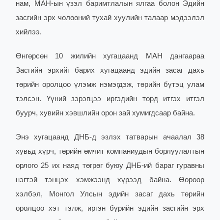
нам, МАН-ын үзэл баримтлалын ялгаа
болон Эдийн
засгийн эрх чөлөөний тухай хуулийн талаар мэдээлэл
хийлээ.
Өнгөрсөн 10 жилийн хугацаанд МАН дангаараа
Засгийн эрхийг барих хугацаанд эдийн засаг дахь
төрийн оролцоо үлэмж нэмэгдэж, төрийн бүтэц улам
тэлсэн. Үүний зэрэгцээ иргэдийн төрд итгэх итгэл
буурч, хувийн хэвшлийн орон зай хумигдсаар байна.
Энэ хугацаанд ДНБ-д эзлэх татварын ачаалал 38
хувьд хүрч, төрийн өмчит компаниудын борлуулалтын
орлого 25 их наяд төгрөг буюу ДНБ-ий бараг гуравны
нэгтэй тэнцэх хэмжээнд хүрээд байна. Өөрөөр
хэлбэл, Монгол Улсын эдийн засаг дахь төрийн
оролцоо хэт тэлж, иргэн бүрийн эдийн засгийн эрх