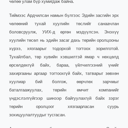
чөлөө улам бүр хумигдаж байна.
Тиймээс Ардчилсан намын бүлгээс Эдийн засгийн эрх
чөлөөний тухай хуулийн төслийг санаачлан
боловсруулж, УИХ-д өргөн мэдүүлсэн. Энэхүү
хуулийн төсөл нь эдийн засаг дахь төрийн оролцооны
хүрээ, хязгаарыг тодорхой тогтоох зорилготой.
Тухайлбал, төр хувийн хэвшилтэй ямар ч нөхцөлд
өрсөлдөхгүй байх, бараа, үйлчилгээний үнийг
захиргааны аргаар тогтоохгүй байх, татварыг зөвхөн
хуулиар бий болгож, өөрчлөх зарчмыг
баталгаажуулах, төрийн өмчит компанийг
үндэслэлгүйгээр шинээр байгуулахгүй байх зэрэг
төрийн оролцоог хязгаарласан суурь
зохицуулалтуудыг тусгасан.