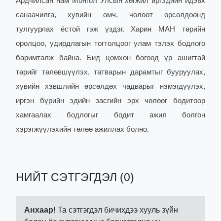
Ардчилсан нам Монгол Улсын хөгжил иргэдийн идэвх
санаачилга, хувийн өмч, чөлөөт өрсөлдөөнд
тулгуурлах ёстой гэж үздэг. Харин МАН төрийн
оролцоо, удирдлагын тогтолцоог улам тэлэх бодлого
баримталж байна. Бид цомхон бөгөөд үр ашигтай
төрийг төлөвшүүлэх, татварын дарамтыг бууруулах,
хувийн хэвшлийн өрсөлдөх чадварыг нэмэгдүүлэх,
иргэн бүрийн эдийн засгийн эрх чөлөөг бодитоор
хамгаалах бодлогыг бодит ажил болгон
хэрэгжүүлэхийн төлөө ажиллах болно.
НИЙТ СЭТГЭГДЭЛ (0)
Анхаар!
Та сэтгэгдэл бичихдээ хууль зүйн