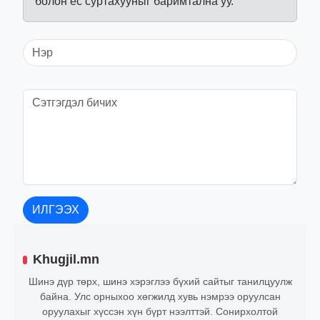
болон ёс суртахууныг баримтална уу.
ИЛГЭЭХ
Khugjil.mn
Шинэ дүр төрх, шинэ хэрэглээ бүхий сайтыг танилцуулж
байна. Улс орныхоо хөгжилд хувь нэмрээ оруулсан
оруулахыг хүссэн хүн бүрт нээлттэй. Сонирхолтой