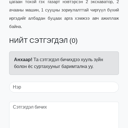
цагаан тохой гэх газарт нэвтэрсэн 2 экскаватор, 2
ачааны машин, 1 сууцны зориулалттай чиргүүл бүхий
иргэдийг албадан буцаах арга хэмжээ авч ажиллаж
байна.
НИЙТ СЭТГЭГДЭЛ (0)
Анхаар!
Та сэтгэгдэл бичихдээ хууль зүйн
болон ёс суртахууныг баримтална уу.