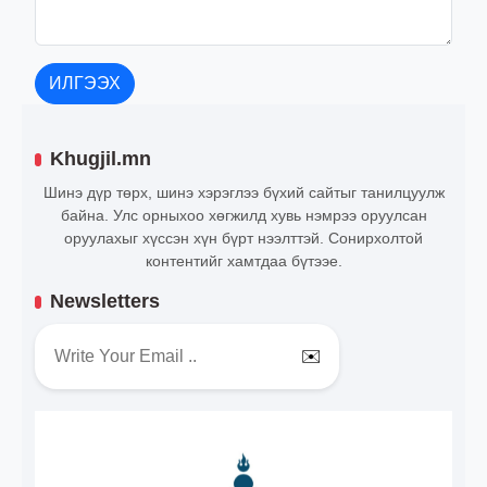
ИЛГЭЭХ
Khugjil.mn
Шинэ дүр төрх, шинэ хэрэглээ бүхий сайтыг танилцуулж
байна. Улс орныхоо хөгжилд хувь нэмрээ оруулсан
оруулахыг хүссэн хүн бүрт нээлттэй. Сонирхолтой
контентийг хамтдаа бүтээе.
Newsletters
✉️