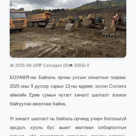
📅 2025-09-18
💬 Сэтгэгдэл (0)
👁 200
👍 0
БОУАӨЯ-ны Байгаль орчны улсын хяналтын газраас
2025 оны 9 дүгээр сарын 13-ны өдрөөс эхлэн Сэлэнгэ
аймгийн Ерөө сумын нутагт хяналт шалгалт зохион
байгуулан ажиллаж байна.
Уг хяналт шалгалт нь байгаль орчинд учирч болзошгүй
эрсдэл, хууль бус ашигт малтмал олборлолтын