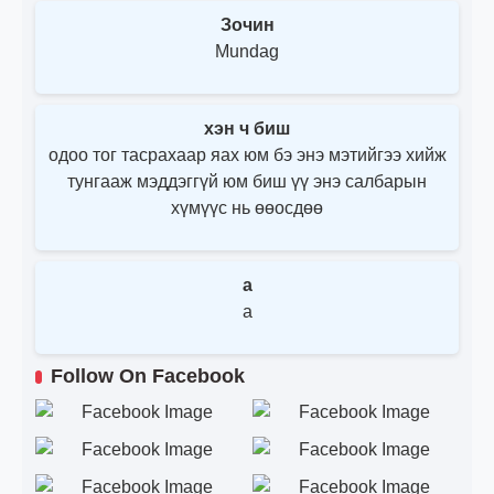
Зочин
Mundag
хэн ч биш
одоо тог тасрахаар яах юм бэ энэ мэтийгээ хийж
тунгааж мэддэггүй юм биш үү энэ салбарын
хүмүүс нь өөосдөө
a
a
Follow On Facebook