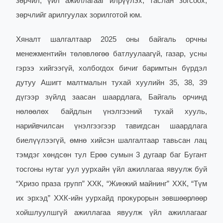
зөрчил, үйл ажиллагааг илрүүлэх, таслан зогсоох,
зөрчлийг арилгуулах зорилготой юм.
Хяналт шалгалтаар 2025 оны байгаль орчны
менежментийн төлөвлөгөө батлуулаагүй, газар, усны
гэрээ хийгээгүй, холбогдох бичиг баримтын бүрдэл
дутуу Ашигт малтмалын тухай хуулийн 35, 38, 39
дүгээр зүйлд заасан шаардлага, Байгаль орчинд
нөлөөлөх байдлын үнэлгээний тухай хууль,
нарийвчилсан үнэлгээгээр тавигдсан шаардлага
биелүүлээгүй, өмнө хийсэн шалгалтаар тавьсан лац
тэмдэг хөндсөн тул Ерөө сумын 3 дугаар баг Бугант
тосгоны нутаг уул уурхайн үйл ажиллагаа явуулж буй
“Хризо праза групп” ХХК, “Жинжий майнинг” ХХК, “Түм
их эрхэд” ХХК-ийн уурхайд прокурорын зөвшөөрлөөр
хойшлуулшгүй ажиллагаа явуулж үйл ажиллагааг