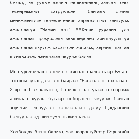
бүхэлд нь, уулын ажлын төлөвлөгөөнд заасан тоног
төхөөрөмжийг хэтрүүлсэн, байгаль орчны
менежментийн төлөвлөгөөний хэрэгжилтийг хангуулж
ажиллаагүй “Чамин алт” ХХК-ийн уурхайн үйл
ажиллагааг прокурорын зөвшөөрлөөр хойшлуулшгүй
ажиллагаа явуулж хэсэгчлэн зогсоож, зөрчил шалган
шийдвэрлэх ажиллагаа явуулж байна.
Мөн урьдчилан сэргийлэх хяналт шалгалтаар Бугант
тосгоны нутаг дэвсгэрт байрлах “Бага өлөнт” гэх газарт
3 иргэн 1 экскаватор, 1 ширхэг алт угаах төхөөрөмж
ашиглан хууль бусаар олборлолт явуулж байсан
зөрчлийг илрүүлэн харьяаллын дагуу Цагдаагийн
байгууллагад шилжүүлэн ажиллалаа.
Холбогдох бичиг баримт, зөвшөөрөлгүйгээр Бэрлэгийн