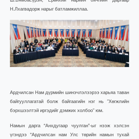
Ш.Бямбасүрэн, Ерөнхий нарийн бичгийн даргаар
Н.Лхагвадорж нарыг батламжиллаа.
Ардчилсан Нам дүрмийн шинэчлэлээрээ харьяа таван
байгууллагатай болж байгаагийн нэг нь "Хөгжлийн
бэрхшээлтэй иргэдийг дэмжих холбоо" юм.
Намын дарга “Анхдугаар чуулган”-ыг нээж хэлсэн
үгэндээ “Ардчилсан нам Улс төрийн намын тухай