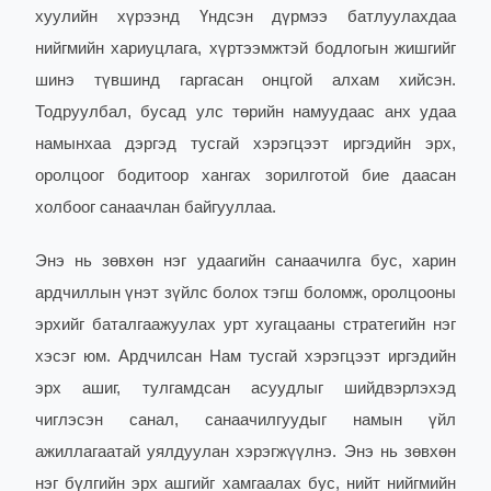
хуулийн хүрээнд Үндсэн дүрмээ батлуулахдаа
нийгмийн хариуцлага, хүртээмжтэй бодлогын жишгийг
шинэ түвшинд гаргасан онцгой алхам хийсэн.
Тодруулбал, бусад улс төрийн намуудаас анх удаа
намынхаа дэргэд тусгай хэрэгцээт иргэдийн эрх,
оролцоог бодитоор хангах зорилготой бие даасан
холбоог санаачлан байгууллаа.
Энэ нь зөвхөн нэг удаагийн санаачилга бус, харин
ардчиллын үнэт зүйлс болох тэгш боломж, оролцооны
эрхийг баталгаажуулах урт хугацааны стратегийн нэг
хэсэг юм. Ардчилсан Нам тусгай хэрэгцээт иргэдийн
эрх ашиг, тулгамдсан асуудлыг шийдвэрлэхэд
чиглэсэн санал, санаачилгуудыг намын үйл
ажиллагаатай уялдуулан хэрэгжүүлнэ. Энэ нь зөвхөн
нэг бүлгийн эрх ашгийг хамгаалах бус, нийт нийгмийн