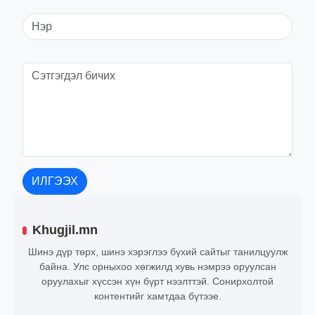
ИЛГЭЭХ
Khugjil.mn
Шинэ дүр төрх, шинэ хэрэглээ бүхий сайтыг танилцуулж
байна. Улс орныхоо хөгжилд хувь нэмрээ оруулсан
оруулахыг хүссэн хүн бүрт нээлттэй. Сонирхолтой
контентийг хамтдаа бүтээе.