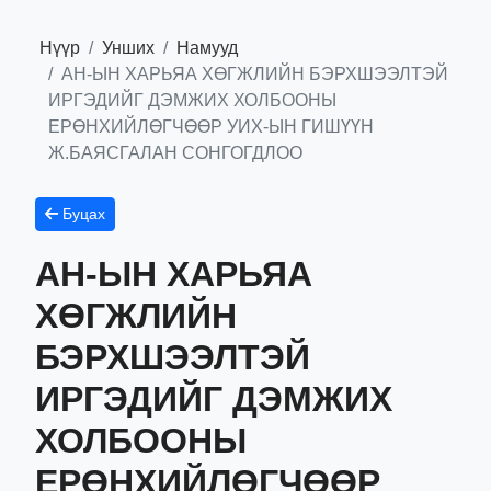
Нүүр
Унших
Намууд
АН-ЫН ХАРЬЯА ХӨГЖЛИЙН БЭРХШЭЭЛТЭЙ
ИРГЭДИЙГ ДЭМЖИХ ХОЛБООНЫ
ЕРӨНХИЙЛӨГЧӨӨР УИХ-ЫН ГИШҮҮН
Ж.БАЯСГАЛАН СОНГОГДЛОО
Буцах
АН-ЫН ХАРЬЯА
ХӨГЖЛИЙН
БЭРХШЭЭЛТЭЙ
ИРГЭДИЙГ ДЭМЖИХ
ХОЛБООНЫ
ЕРӨНХИЙЛӨГЧӨӨР