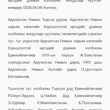
иргэдийг дэмжих холбооны “Анхдугаар чуулган”
өнөөдөр /2026.04.04/ боллоо.
Ардчилсан Намын Үндсэн дүрэм, Ардчилсан Намын
харьяа хөгжлийн бэрхшээлтэй иргэдийг дэмжих
холбооны анхдугаар чуулганы төлөөлөгчдийн саналыг
тус, тус үндэслэн Ардчилсан Намын харьяа хөгжлийн
бэрхшээлтэй иргэдийг дэмжих холбооны
Ерөнхийлөгчөөр УИХ-ын гишүүн Ж.Баясгалан
сонгогдсоныг Ардчилсан Намын дарга, УИХ дахь
Ардчилсан Намын бүлгийн дарга О.Цогтгэрэл
батламжлав.
Түүнчлэн тус холбооны Тэргүүн дэд Ерөнхийлөгчөөр
Р.Оюун-Эрдэнэ, Ц.Чинбат, Дэд Ерөнхийлөгчөөр
Э.Одбаяр, Л.Мөнхбаясгалан, Б.Пунсалмаа,