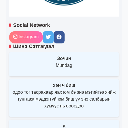
Social Network
Instagram
Шинэ Сэтгэгдэл
Зочин
Mundag
хэн ч биш
одоо тог тасрахаар яах юм бэ энэ мэтийгээ хийж
тунгааж мэддэггүй юм биш үү энэ салбарын
хүмүүс нь өөосдөө
a