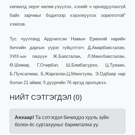
хөгжилд эерэг нөлөө үзүүлэх, хэнийг ч орхигдуулахгүй
байх зарчмыг бодитоор хэрэгжүүлэх зорилготой”
хэмээв.
Тус чуулганд Ардчилсан Намын Ерөнхий нарийн
бичгийн даргын үүрэг гүйцэтгэгч Д.Амарбаясгалан,
УИХ-ын гишүүн Ж.Баясгалан, Л.Мөнхбаясгалан,
Ө.Шижир, Г.Очирбат, Ш.Бямбасүрэн, Ц.Туваан,
Б.Пунсалмаа, Б.Жаргалан,Ц.Мөнхтуяа, Э.Одбаяр нар
болон 21 аймаг, 9 дүүргийн 76 иргэд оролцжээ.
НИЙТ СЭТГЭГДЭЛ (0)
Анхаар!
Та сэтгэгдэл бичихдээ хууль зүйн
болон ёс суртахууныг баримтална уу.