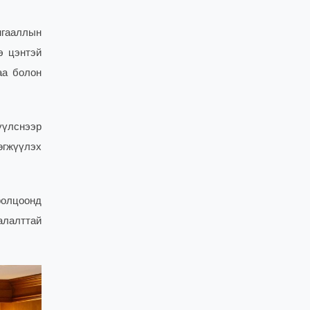
амгааллын
э цэнтэй
аа болон
.
үүлснээр
өгжүүлэх
ролцоонд
алалттай