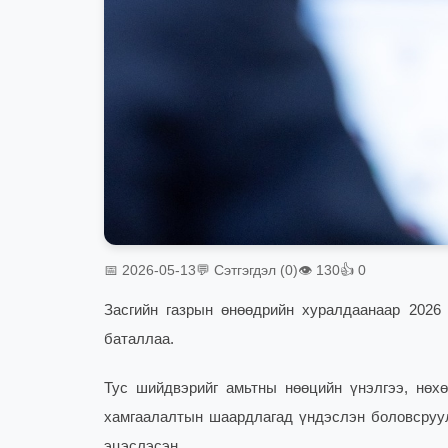
📅 2026-05-13
💬 Сэтгэгдэл (0)
👁 130
👍 0
Засгийн газрын өнөөдрийн хуралдаанаар 2026 
баталлаа.
Тус шийдвэрийг амьтны нөөцийн үнэлгээ, нөхө
хамгаалалтын шаардлагад үндэслэн боловсруул
эцэслэсэн.