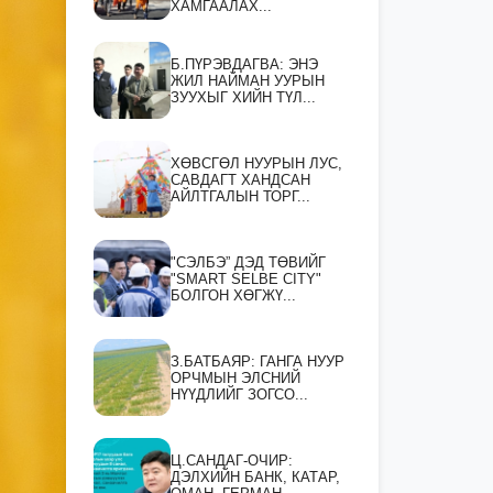
ХАМГААЛАХ...
Б.ПҮРЭВДАГВА: ЭНЭ
ЖИЛ НАЙМАН УУРЫН
ЗУУХЫГ ХИЙН ТҮЛ...
ХӨВСГӨЛ НУУРЫН ЛУС,
САВДАГТ ХАНДСАН
АЙЛТГАЛЫН ТОРГ...
"СЭЛБЭ” ДЭД ТӨВИЙГ
"SMART SELBE CITY"
БОЛГОН ХӨГЖҮ...
З.БАТБАЯР: ГАНГА НУУР
ОРЧМЫН ЭЛСНИЙ
НҮҮДЛИЙГ ЗОГСО...
Ц.САНДАГ-ОЧИР:
ДЭЛХИЙН БАНК, КАТАР,