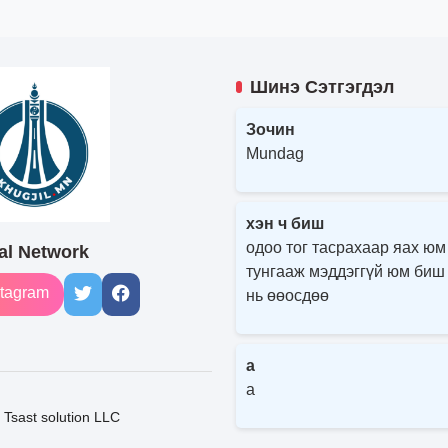
Шинэ Сэтгэгдэл
Зочин
Mundag
хэн ч биш
одоо тог тасрахаар яах юм
al Network
тунгааж мэддэггүй юм биш
tagram
нь өөосдөө
a
a
Tsast solution LLC