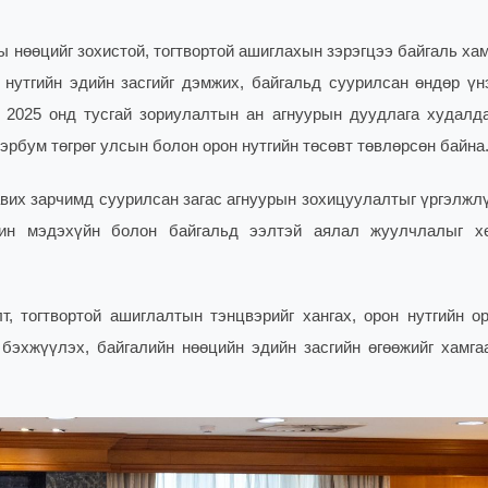
ы нөөцийг зохистой, тогтвортой ашиглахын зэрэгцээ байгаль х
 нутгийн эдийн засгийг дэмжих, байгальд суурилсан өндөр үн
 2025 онд тусгай зориулалтын ан агнуурын дуудлага худалд
эрбум төгрөг улсын болон орон нутгийн төсөвт төвлөрсөн байна
авих зарчимд суурилсан загас агнуурын зохицуулалтыг үргэлжл
нин мэдэхүйн болон байгальд ээлтэй аялал жуулчлалыг х
, тогтвортой ашиглалтын тэнцвэрийг хангах, орон нутгийн о
бэхжүүлэх, байгалийн нөөцийн эдийн засгийн өгөөжийг хамга