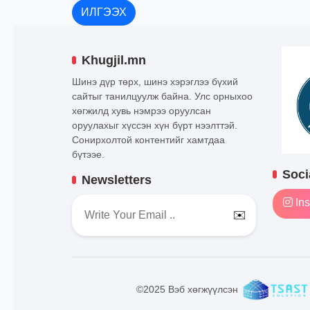
ИЛГЭЭХ
Khugjil.mn
Шинэ дүр төрх, шинэ хэрэглээ бүхий
сайтыг танилцуулж байна. Улс орныхоо
хөгжилд хувь нэмрээ оруулсан
оруулахыг хүссэн хүн бүрт нээлттэй.
Сонирхолтой контентийг хамтдаа
бүтээе.
Soci
Newsletters
Ins
✉️
©2025 Вэб хөгжүүлсэн