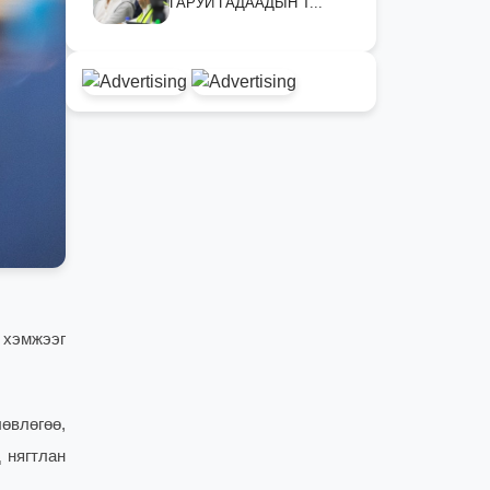
ГАРУЙ ГАДААДЫН Т...
 хэмжээг
өвлөгөө,
 нягтлан