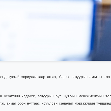
онд тусгай зориулалтаар агнах, барих агнуурын амьтны тоо
н өсөлтийн чадамж, агнуурын бүс нутгийн менежментийн төл
ж, аймаг орон нутгаас ирүүлсэн саналыг мэргэжлийн түвшинд