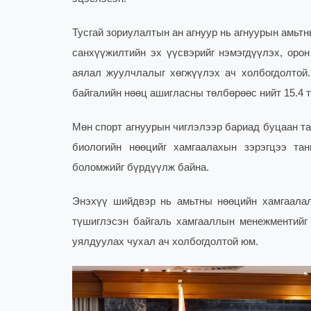
Тусгай зориулалтын ан агнуур нь агнуурын амьтн
санхүүжилтийн эх үүсвэрийг нэмэгдүүлэх, орон
аялал жуулчлалыг хөгжүүлэх ач холбогдолтой.
байгалийн нөөц ашигласны төлбөрөөс нийт 15.4 т
Мөн спорт агнуурын чиглэлээр бариад буцаан т
биологийн нөөцийг хамгаалахын зэрэгцээ та
боломжийг бүрдүүлж байна.
Энэхүү шийдвэр нь амьтны нөөцийн хамгаалалт
түшиглэсэн байгаль хамгааллын менежментийг 
уялдуулах чухал ач холбогдолтой юм.