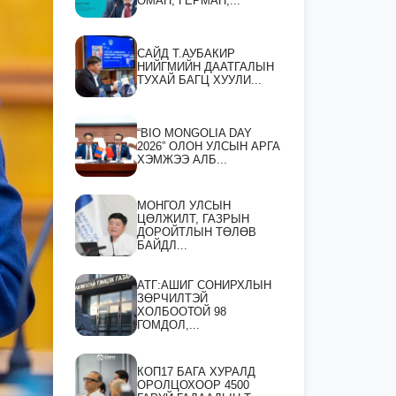
ОМАН, ГЕРМАН,...
САЙД Т.АУБАКИР
НИЙГМИЙН ДААТГАЛЫН
ТУХАЙ БАГЦ ХУУЛИ...
“BIO MONGOLIA DAY
2026” ОЛОН УЛСЫН АРГА
ХЭМЖЭЭ АЛБ...
МОНГОЛ УЛСЫН
ЦӨЛЖИЛТ, ГАЗРЫН
ДОРОЙТЛЫН ТӨЛӨВ
БАЙДЛ...
АТГ:АШИГ СОНИРХЛЫН
ЗӨРЧИЛТЭЙ
ХОЛБООТОЙ 98
ГОМДОЛ,...
КОП17 БАГА ХУРАЛД
ОРОЛЦОХООР 4500