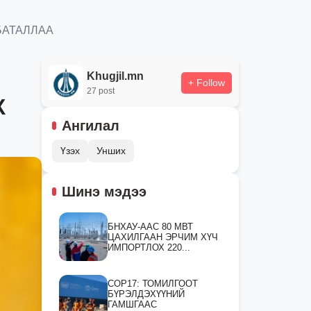
БАТАЛЛАА
Khugjil.mn
+ Follow
27 post
Х
Ангилал
Үзэх
Унших
Шинэ мэдээ
БНХАУ-ААС 80 МВТ
ЦАХИЛГААН ЭРЧИМ ХҮЧ
ИМПОРТЛОХ 220...
СOP17: ТОМИЛГООТ
БҮРЭЛДЭХҮҮНИЙ
ГАМШГААС