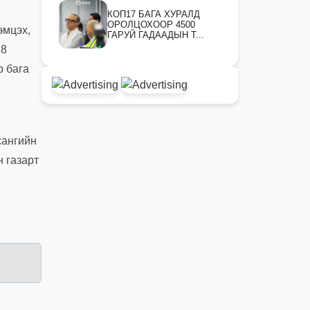
КОП17 БАГА ХУРАЛД
ОРОЛЦОХООР 4500
эмцэх,
ГАРУЙ ГАДААДЫН Т...
 8
р бага
сангийн
 газарт