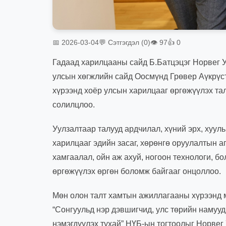
📅 2026-03-04
💬 Сэтгэгдэл (0)
👁 97
👍 0
Гадаад харилцааны сайд Б.Батцэцэг Норвег 
улсын хөгжлийн сайд Оoсмүнд Грөвер Аүкрүс
хүрээнд хоёр улсын харилцааг өргөжүүлэх т
солилцлоо.
Уулзалтаар талууд ардчилал, хүний эрх, хуул
харилцааг эдийн засаг, хөрөнгө оруулалтын аг
хамгаалал, ойн аж ахуй, ногоон технологи, б
өргөжүүлэх өргөн боломж байгааг онцоллоо.
Мөн олон талт хамтын ажиллагааны хүрээнд м
“Сонгуульд нэр дэвшигчид, улс төрийн намуу
нэмэгдүүлэх тухай” НҮБ-ын тогтоолыг Норвег