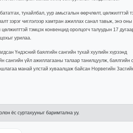
ататгах, тухайлбал, уур амьсгалын өөрчлөлт, цөлжилттэй т
алт зэрэг чиглэлээр хамтран ажиллах санал тавьж, энэ оны
 цөлжилттэй тэмцэх конвенцид оролцогч талуудын 17 дугаа
цохыг урилаа.
агдсан Үндэсний баялгийн сангийн тухай хуулийн хүрээнд
ийн сангийн үйл ажиллагааны талаар танилцуулж, баялгийн 
уршлагаа манай улстай хуваалцаж байсан Норвегийн Засгийн
болон ёс суртахууныг баримтална уу.