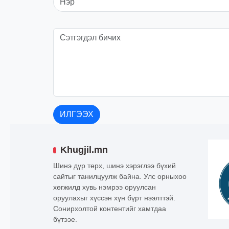
ИЛГЭЭХ
Khugjil.mn
Шинэ дүр төрх, шинэ хэрэглээ бүхий
сайтыг танилцуулж байна. Улс орныхоо
хөгжилд хувь нэмрээ оруулсан
оруулахыг хүссэн хүн бүрт нээлттэй.
Сонирхолтой контентийг хамтдаа
бүтээе.