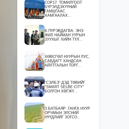
СOP17: ТОМИЛГООТ
БҮРЭЛДЭХҮҮНИЙ
ГАМШГААС
ХАМГААЛАХ...
Б.ПҮРЭВДАГВА: ЭНЭ
ЖИЛ НАЙМАН УУРЫН
ЗУУХЫГ ХИЙН ТҮЛ...
ХӨВСГӨЛ НУУРЫН ЛУС,
САВДАГТ ХАНДСАН
АЙЛТГАЛЫН ТОРГ...
"СЭЛБЭ” ДЭД ТӨВИЙГ
"SMART SELBE CITY"
БОЛГОН ХӨГЖҮ...
З.БАТБАЯР: ГАНГА НУУР
ОРЧМЫН ЭЛСНИЙ
НҮҮДЛИЙГ ЗОГСО...