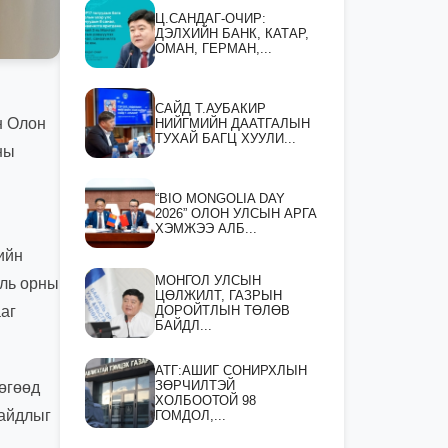
Ц.САНДАГ-ОЧИР:
ДЭЛХИЙН БАНК, КАТАР,
ОМАН, ГЕРМАН,...
САЙД Т.АУБАКИР
н Олон
НИЙГМИЙН ДААТГАЛЫН
ТУХАЙ БАГЦ ХУУЛИ...
ны
“BIO MONGOLIA DAY
2026” ОЛОН УЛСЫН АРГА
ХЭМЖЭЭ АЛБ...
ийн
МОНГОЛ УЛСЫН
аль орны
ЦӨЛЖИЛТ, ГАЗРЫН
ДОРОЙТЛЫН ТӨЛӨВ
аг
БАЙДЛ...
АТГ:АШИГ СОНИРХЛЫН
ЗӨРЧИЛТЭЙ
өгөөд
ХОЛБООТОЙ 98
байдлыг
ГОМДОЛ,...