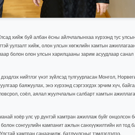
Улсад хийж буй албан ёсны айлчлалынхаа хүрээнд тус улсы
ттэй уулзалт хийж, олон улсын хөгжлийн хамтын ажиллагаа
алаар болон олон улсын харилцааны зарим асуудлаар санал
ь дээдлэх нийтлэг үнэт зүйлсэд тулгуурласан Монгол, Норвег
уулгаар баяжуулах, энэ хүрээнд сэргээгдэх эрчим хүч, байг
оловсрол, соёл, аялал жуулчлалын салбарт хамтын ажиллага
анай хоёр улс үр дүнтэй хамтран ажиллаж буйг онцолсон б
д болон сонгуулийн кампанит ажлын санхүүжилтийн ил тод 
 Улстай хамтран санаачилж, батлуулсныг тэмдэглэлээ.