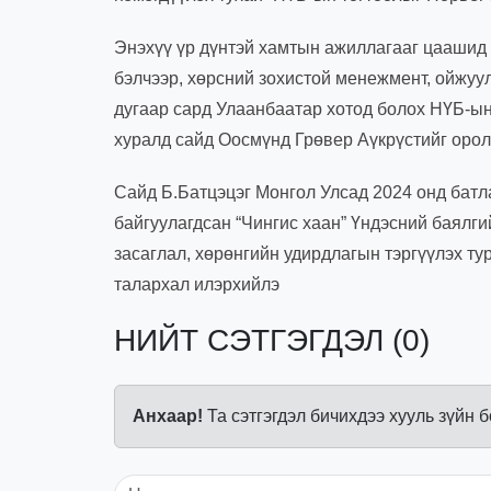
Энэхүү үр дүнтэй хамтын ажиллагааг цаашид б
бэлчээр, хөрсний зохистой менежмент, ойжуул
дугаар сард Улаанбаатар хотод болох НҮБ-ын
хуралд сайд Оосмүнд Грөвер Аүкрүстийг орол
Сайд Б.Батцэцэг Монгол Улсад 2024 онд батл
байгуулагдсан “Чингис хаан” Үндэсний баялг
засаглал, хөрөнгийн удирдлагын тэргүүлэх т
талархал илэрхийлэ
НИЙТ СЭТГЭГДЭЛ (0)
Анхаар!
Та сэтгэгдэл бичихдээ хууль зүйн 