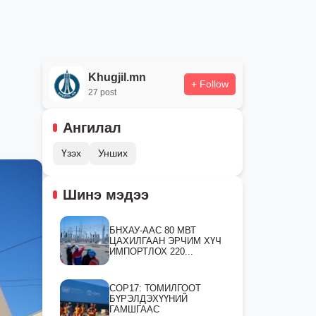
Khugjil.mn
+ Follow
27 post
Ангилал
Үзэх
Унших
Шинэ мэдээ
БНХАУ-ААС 80 МВТ
ЦАХИЛГААН ЭРЧИМ ХҮЧ
ИМПОРТЛОХ 220...
СOP17: ТОМИЛГООТ
БҮРЭЛДЭХҮҮНИЙ
ГАМШГААС