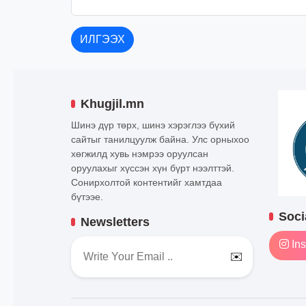
ИЛГЭЭХ
Khugjil.mn
Шинэ дүр төрх, шинэ хэрэглээ бүхий
сайтыг танилцуулж байна. Улс орныхоо
хөгжилд хувь нэмрээ оруулсан
оруулахыг хүссэн хүн бүрт нээлттэй.
Сонирхолтой контентийг хамтдаа
бүтээе.
Soci
Newsletters
Ins
✉️