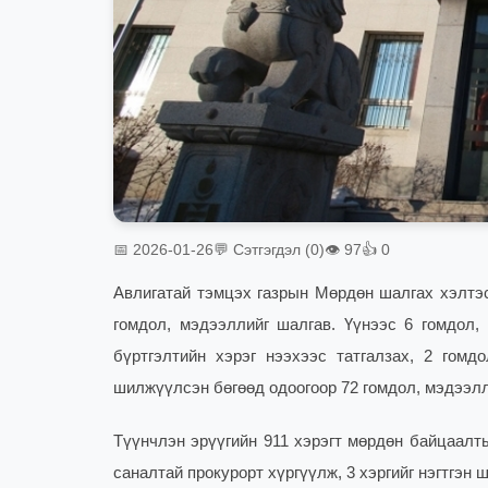
📅 2026-01-26
💬 Сэтгэгдэл (0)
👁 97
👍 0
Авлигатай тэмцэх газрын Мөрдөн шалгах хэлтэс
гомдол, мэдээллийг шалгав. Үүнээс 6 гомдол, 
бүртгэлтийн хэрэг нээхээс татгалзах, 2 гом
шилжүүлсэн бөгөөд одоогоор 72 гомдол, мэдээлл
Түүнчлэн эрүүгийн 911 хэрэгт мөрдөн байцаалт
саналтай прокурорт хүргүүлж, 3 хэргийг нэгтгэн