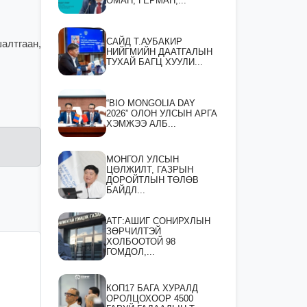
ОМАН, ГЕРМАН,...
САЙД Т.АУБАКИР
алтгаан,
НИЙГМИЙН ДААТГАЛЫН
ТУХАЙ БАГЦ ХУУЛИ...
“BIO MONGOLIA DAY
2026” ОЛОН УЛСЫН АРГА
ХЭМЖЭЭ АЛБ...
МОНГОЛ УЛСЫН
ЦӨЛЖИЛТ, ГАЗРЫН
ДОРОЙТЛЫН ТӨЛӨВ
БАЙДЛ...
АТГ:АШИГ СОНИРХЛЫН
ЗӨРЧИЛТЭЙ
ХОЛБООТОЙ 98
ГОМДОЛ,...
КОП17 БАГА ХУРАЛД
ОРОЛЦОХООР 4500