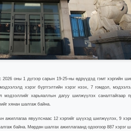
 2026 оны 1 дүгээр сарын 19-25-ны өдрүүдэд гэмт хэргийн ши
мэдээлэлд хэрэг бүртгэлтийн хэрэг нээх, 7 гомдол, мэдээлэ
дол мэдээллийг харьяаллын дагуу шилжүүлэх саналтайгаар п
ийг хянан шалгаж байна.
ын ажиллагаа явуулснаас 12 хэргийг шүүхэд шилжүүлэх, 9 хэрг
 шалгаж байна. Мөрдөн шалгах ажиллагаанд одоогоор 887 хэрэг 