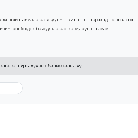
эгжлэгийн ажиллагаа явуулж, гэмт хэрэг гарахад нөлөөлсөн ш
ичиж, холбогдох байгууллагаас хариу хүлээн авав.
болон ёс суртахууныг баримтална уу.