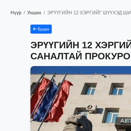
Нүүр
Унших
ЭРҮҮГИЙН 12 ХЭРГИЙГ ШҮҮХЭД 
Буцах
ЭРҮҮГИЙН 12 ХЭРГИ
САНАЛТАЙ ПРОКУРО