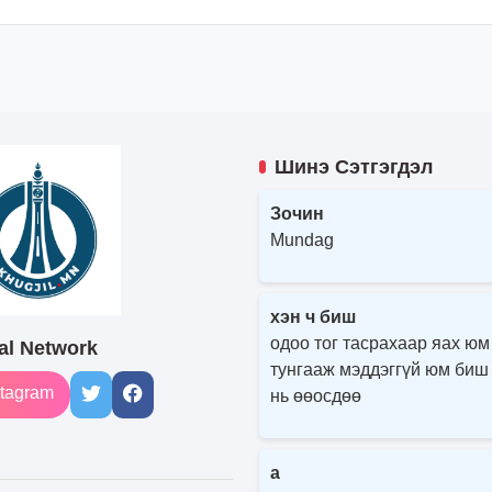
Шинэ Сэтгэгдэл
Зочин
Mundag
хэн ч биш
одоо тог тасрахаар яах юм
al Network
тунгааж мэддэггүй юм биш
tagram
нь өөосдөө
a