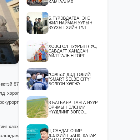
ХАМГААЛАХ...
Б.ПҮРЭВДАГВА: ЭНЭ
ЖИЛ НАЙМАН УУРЫН
ЗУУХЫГ ХИЙН ТҮЛ...
ХӨВСГӨЛ НУУРЫН ЛУС,
САВДАГТ ХАНДСАН
АЙЛТГАЛЫН ТОРГ...
"СЭЛБЭ” ДЭД ТӨВИЙГ
"SMART SELBE CITY"
БОЛГОН ХӨГЖҮ...
нжтэй 87
лд хэрэг
рокурорт
З.БАТБАЯР: ГАНГА НУУР
ОРЧМЫН ЭЛСНИЙ
НҮҮДЛИЙГ ЗОГСО...
ийг хаах
Ц.САНДАГ-ОЧИР:
ДЭЛХИЙН БАНК, КАТАР,
шалгагдаж