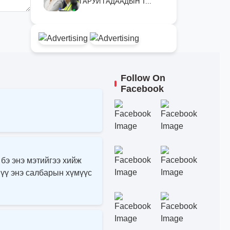
ГАРУЙ ГАДААДЫН Т...
Follow On
Facebook
 бэ энэ мэтийгээ хийж
 үү энэ салбарын хүмүүс