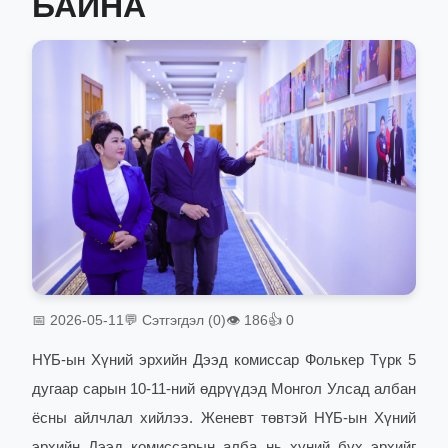
БАЙНА
📅 2026-05-11
💬 Сэтгэгдэл (0)
👁 186
👍 0
НҮБ-ын Хүний эрхийн Дээд комиссар Фолькер Түрк 5
дугаар сарын 10-11-ний өдрүүдэд Монгол Улсад албан
ёсны айлчлал хийлээ.
Женевт төвтэй НҮБ-ын Хүний
эрхийн Дээд комиссарын алба нь хүний бүх эрхийг