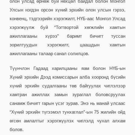
олон улсад өрнөж буй нөхцөл байдал болон Монгол
Улсын нэгдэн орсон хүний эрхийн олон улсын гэрээ,
конвенц, тэдгээрийн хэрэгжилт, НҮБ-аас Монгол Улсад
хэрэгжүүлж буй “Тогтвортой хөгжлийн хамтын
ажиллагааны хүрээ” баримт бичигт туссан
зорилтуудын хэрэгжилт, цаашдын хамтын
ажиллагааны талаар санал солилцов.
Түүнчлэн Гадаад харилцааны яам болон НҮБ-ын
Хүний эрхийн Дээд комиссарын алба хооронд бүсийн
хүний эрхийн судалгааны төв байгуулах чиглэлээр
хамтран ажиллах замын зураглал боловсруулах
санамж бичигт гарын үсэг зурав. Энэ нь манай улсаас
“Хүний эрхийн түгээмэл тунхаглал”-ын 75 жилийн ойд
өгсөн амлалтыг хэрэгжүүлэх чиглэлд чухал алхам
болов.