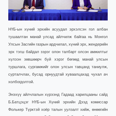
НҮБ-ын хүний эрхийн асуудал эрхэлсэн гол албан
тушаалтан манай улсад айлчилж байгаа нь Монгол
Улсын Засгийн газрын ардчилал, хүний эрх, жендерийн
эрх тэгш байдал зэрэг олон талбарт олсон амжилтыг
хүлээн зөвшөөрч буй хэрэг бөгөөд манай улсын
туршлага, сургамжийг олон улсын тавцанд таниулж,
сурталчлах, бусад орнуудтай хуваалцахад чухал ач
холбогдолтой.
Энэхүү айлчлалын хүрээнд Гадаад харилцааны сайд
Б.Батцэцэг НҮБ-ын Хүний эрхийн Дээд комиссар
Фолькер Түрктэй хоёр талын уулзалт хийж, өнөөгийн