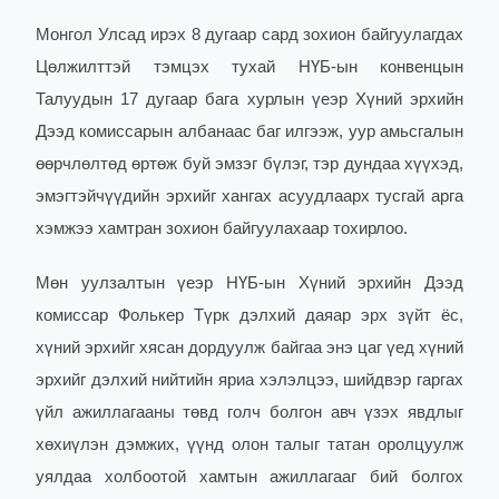
Монгол Улсад ирэх 8 дугаар сард зохион байгуулагдах
Цөлжилттэй тэмцэх тухай НҮБ-ын конвенцын
Талуудын 17 дугаар бага хурлын үеэр Хүний эрхийн
Дээд комиссарын албанаас баг илгээж, уур амьсгалын
өөрчлөлтөд өртөж буй эмзэг бүлэг, тэр дундаа хүүхэд,
эмэгтэйчүүдийн эрхийг хангах асуудлаарх тусгай арга
хэмжээ хамтран зохион байгуулахаар тохирлоо.
Мөн уулзалтын үеэр НҮБ-ын Хүний эрхийн Дээд
комиссар Фолькер Түрк дэлхий даяар эрх зүйт ёс,
хүний эрхийг хясан дордуулж байгаа энэ цаг үед хүний
эрхийг дэлхий нийтийн яриа хэлэлцээ, шийдвэр гаргах
үйл ажиллагааны төвд голч болгон авч үзэх явдлыг
хөхиүлэн дэмжих, үүнд олон талыг татан оролцуулж
уялдаа холбоотой хамтын ажиллагааг бий болгох