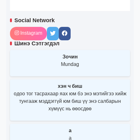
Social Network
Instagram
Шинэ Сэтгэгдэл
Зочин
Mundag
хэн ч биш
одоо тог тасрахаар яах юм бэ энэ мэтийгээ хийж
тунгааж мэддэггүй юм биш үү энэ салбарын
хүмүүс нь өөосдөө
a
a