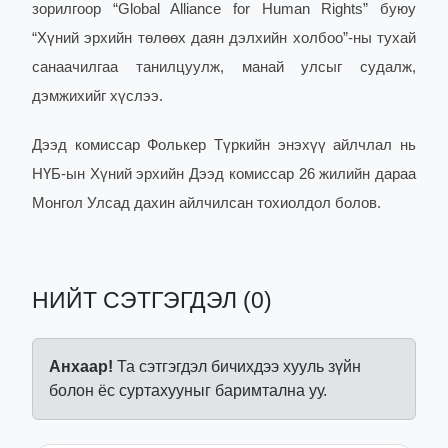
зорилгоор “Global Alliance for Human Rights” буюу
“Хүний эрхийн төлөөх даян дэлхийн холбоо”-ны тухай
санаачилгаа танилцуулж, манай улсыг судалж,
дэмжихийг хүслээ.
Дээд комиссар Фолькер Түркийн энэхүү айлчлал нь
НҮБ-ын Хүний эрхийн Дээд комиссар 26 жилийн дараа
Монгол Улсад дахин айлчилсан тохиолдол болов.
НИЙТ СЭТГЭГДЭЛ (0)
Анхаар!
Та сэтгэгдэл бичихдээ хууль зүйн
болон ёс суртахууныг баримтална уу.