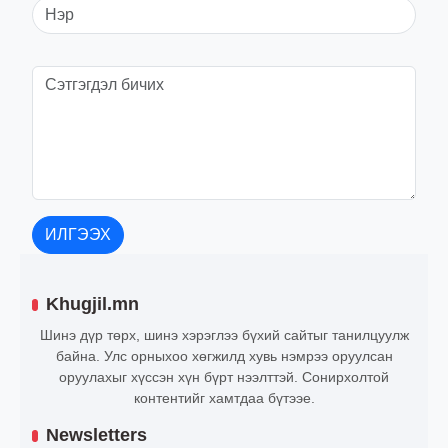
ИЛГЭЭХ
Khugjil.mn
Шинэ дүр төрх, шинэ хэрэглээ бүхий сайтыг танилцуулж
байна. Улс орныхоо хөгжилд хувь нэмрээ оруулсан
оруулахыг хүссэн хүн бүрт нээлттэй. Сонирхолтой
контентийг хамтдаа бүтээе.
Newsletters