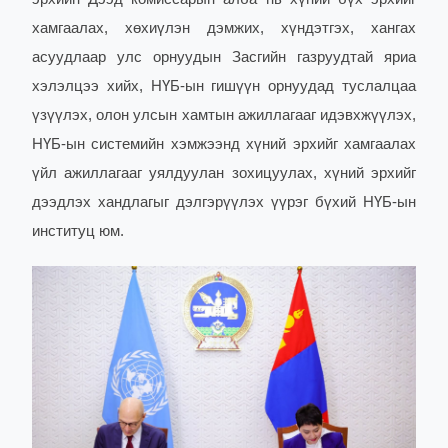
хамгаалах, хөхиүлэн дэмжих, хүндэтгэх, хангах
асуудлаар улс орнуудын Засгийн газруудтай яриа
хэлэлцээ хийх, НҮБ-ын гишүүн орнуудад туслалцаа
үзүүлэх, олон улсын хамтын ажиллагааг идэвхжүүлэх,
НҮБ-ын системийн хэмжээнд хүний эрхийг хамгаалах
үйл ажиллагааг уялдуулан зохицуулах, хүний эрхийг
дээдлэх хандлагыг дэлгэрүүлэх үүрэг бүхий НҮБ-ын
институц юм.