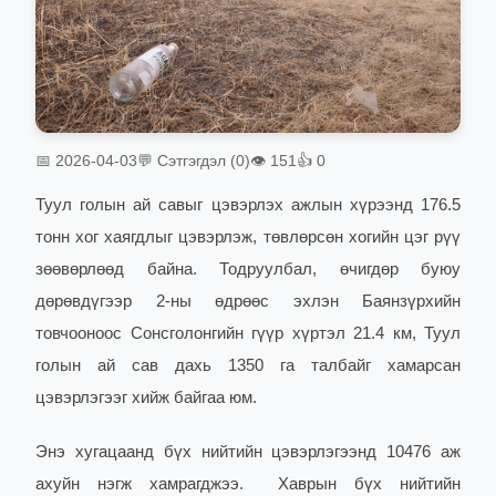
📅 2026-04-03
💬 Сэтгэгдэл (0)
👁 151
👍 0
Туул голын ай савыг цэвэрлэх ажлын хүрээнд 176.5
тонн хог хаягдлыг цэвэрлэж, төвлөрсөн хогийн цэг рүү
зөөвөрлөөд байна. Тодруулбал, өчигдөр буюу
дөрөвдүгээр 2-ны өдрөөс эхлэн Баянзүрхийн
товчооноос Сонсголонгийн гүүр хүртэл 21.4 км, Туул
голын ай сав дахь 1350 га талбайг хамарсан
цэвэрлэгээг хийж байгаа юм.
Энэ хугацаанд бүх нийтийн цэвэрлэгээнд 10476 аж
ахуйн нэгж хамрагд
жээ.
Хаврын бүх нийтийн