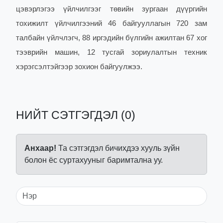
цэвэрлэгээ үйлчилгээг төвийн зургаан дүүргийн
тохижилт үйлчилгээний 46 байгууллагын 720 зам
талбайн үйлчлэгч, 88 иргэдийн бүлгийн ажилтан 67 хог
тээврийн машин, 12 тусгай зориулалтын техник
хэрэгсэлтэйгээр зохион байгуу
лжээ.
НИЙТ СЭТГЭГДЭЛ (0)
Анхаар!
Та сэтгэгдэл бичихдээ хууль зүйн
болон ёс суртахууныг баримтална уу.