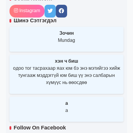
Instagram
Шинэ Сэтгэгдэл
Зочин
Mundag
хэн ч биш
одоо тог тасрахаар яах юм бэ энэ мэтийгээ хийж
тунгааж мэддэггүй юм биш үү энэ салбарын
хүмүүс нь өөосдөө
a
a
Follow On Facebook