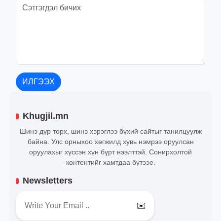
ИЛГЭЭХ
Khugjil.mn
Шинэ дүр төрх, шинэ хэрэглээ бүхий сайтыг танилцуулж
байна. Улс орныхоо хөгжилд хувь нэмрээ оруулсан
оруулахыг хүссэн хүн бүрт нээлттэй. Сонирхолтой
контентийг хамтдаа бүтээе.
Newsletters
✉️