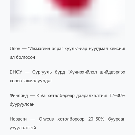
Япон — "Ижмэгийн эсрэг хууль"-иар нуугдмал кейсийг
ил болгосон
БНСУ — Сургууль бүрд "Хүчирхийлэл шийдвэрлэх
хороо" ажиллуулдаг
Финлянд — KiVa хөтөлбөрөөр дээрэлхэлтийг 17–30%
бууруулсан
Норвеги — Olweus хөтөлбөрөөр 20–50% буурсан
үзүүлэлттэй