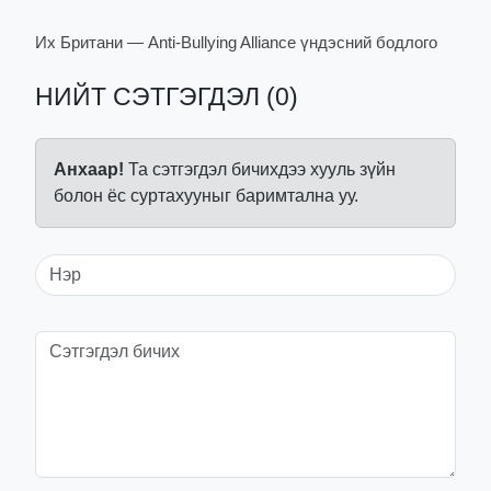
Их Британи — Anti-Bullying Alliance үндэсний бодлого
НИЙТ СЭТГЭГДЭЛ (0)
Анхаар!
Та сэтгэгдэл бичихдээ хууль зүйн
болон ёс суртахууныг баримтална уу.