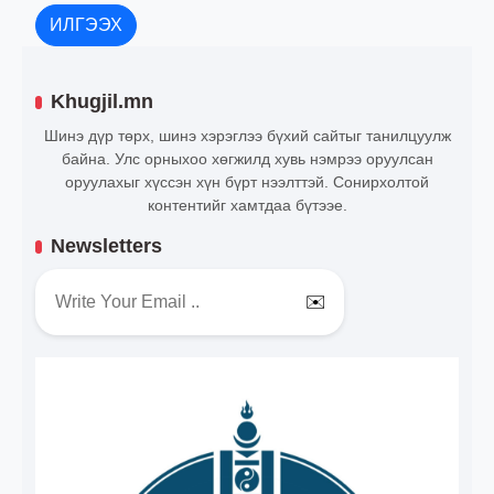
ИЛГЭЭХ
Khugjil.mn
Шинэ дүр төрх, шинэ хэрэглээ бүхий сайтыг танилцуулж
байна. Улс орныхоо хөгжилд хувь нэмрээ оруулсан
оруулахыг хүссэн хүн бүрт нээлттэй. Сонирхолтой
контентийг хамтдаа бүтээе.
Newsletters
✉️