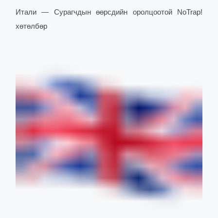
Итали — Сурагчдын өөрсдийн оролцоотой NoTrap!
хөтөлбөр