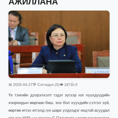
АЖИЛЛАНА
📅 2026-04-27
💬 Сэтгэгдэл (0)
👁 187
👍 0
Үе тэнгийн дээрэлхэлт гэдэг зүгээр нэг хүүхдүүдийн
хоорондын маргаан биш. энэ бол хүүхдийн сэтгэл зүй,
өөртөө итгэх итгэлд гүн шарх үлдээдэг ноцтой асуудал