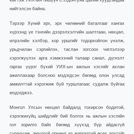
юм гэж УИХ-ын гишүүн С.Одонтуяа цахим хуудсандаа
нийтэлсэн байна.
Тэрээр
Хүний эрх, эрх чөлөөний баталгааг хангах
хүрээнд үе тэнгийн дээрэлхэлтийн шалтгаан, нөхцөл,
илрэлийн хэлбэр, хор уршгийг тодорхойлон үнэлж,
урьдчилан сэргийлэх, таслан зогсоох чиглэлээр
хэрэгжүүлэх арга хэмжээний талаар санал, дүгнэлт
гаргах үүрэг бүхий УИХ-ын ажлын хэсгийг ахлан
ажиллахаар бол
сноо мэдэгдсэн бөгөөд олон улсад
амжилттай хэрэгжиж буй туршлагаас судалж буйгаа
мэдэгджээ.
Монгол Улсын нөхцөл байдалд тохирсон бодитой,
хэрэгжихүйц шийдлийг бий болгох нь ажлын хэсгийн
гол зорилго
байх бөгөөд х
үүхэд бүр айдасгүй
суралцаж, аюулгүй орчинд аз жаргалтай өсөх эрхтэй
г