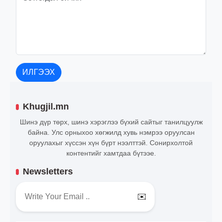
ИЛГЭЭХ
Khugjil.mn
Шинэ дүр төрх, шинэ хэрэглээ бүхий сайтыг танилцуулж
байна. Улс орныхоо хөгжилд хувь нэмрээ оруулсан
оруулахыг хүссэн хүн бүрт нээлттэй. Сонирхолтой
контентийг хамтдаа бүтээе.
Newsletters
✉️