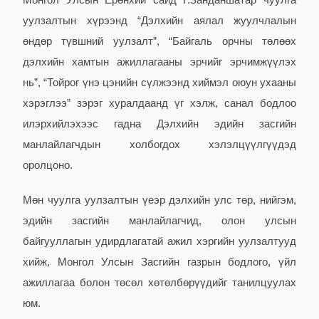
Монгол Улсын Ерөнхий сайд Г.Занданшатар чуулга
уулзалтын хүрээнд “Дэлхийн аялал жуулчлалын
өндөр түвшний уулзалт”, “Байгаль орчны төлөөх
дэлхийн хамтын ажиллагааны эрчийг эрчимжүүлэх
нь”, “Тойрог үнэ цэнийн сүлжээнд хиймэл оюун ухааны
хэрэглээ” зэрэг хуралдаанд үг хэлж, санал бодлоо
илэрхийлэхээс гадна Дэлхийн эдийн засгийн
манлайлагчдын холбогдох хэлэлцүүлгүүдэд
оролцоно.
Мөн чуулга уулзалтын үеэр дэлхийн улс төр, нийгэм,
эдийн засгийн манлайлагчид, олон улсын
байгууллагын удирдлагатай ажил хэргийн уулзалтууд
хийж, Монгол Улсын Засгийн газрын бодлого, үйл
ажиллагаа болон төсөл хөтөлбөрүүдийг танилцуулах
юм.