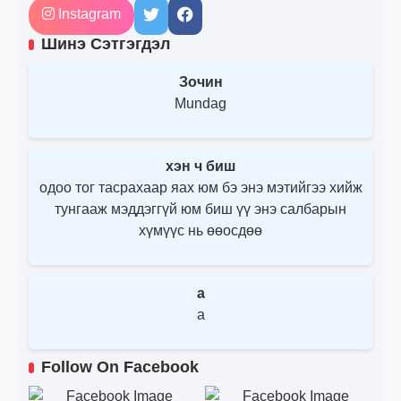
Instagram
Шинэ Сэтгэгдэл
Зочин
Mundag
хэн ч биш
одоо тог тасрахаар яах юм бэ энэ мэтийгээ хийж
тунгааж мэддэггүй юм биш үү энэ салбарын
хүмүүс нь өөосдөө
a
a
Follow On Facebook