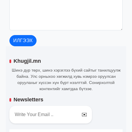
ИЛГЭЭХ
Khugjil.mn
Шинэ дүр төрх, шинэ хэрэглээ бүхий сайтыг танилцуулж
байна. Улс орныхоо хөгжилд хувь нэмрээ оруулсан
оруулахыг хүссэн хүн бүрт нээлттэй. Сонирхолтой
контентийг хамтдаа бүтээе.
Newsletters
✉️