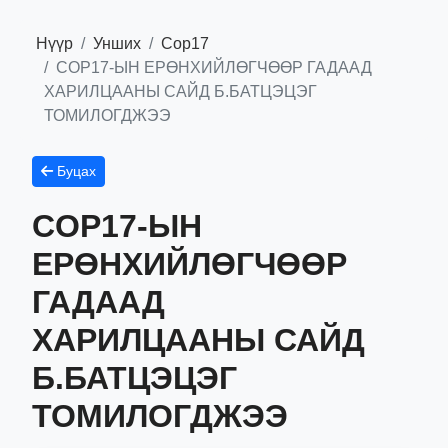
Нүүр
Унших
Сор17
COP17-ЫН ЕРӨНХИЙЛӨГЧӨӨР ГАДААД
ХАРИЛЦААНЫ САЙД Б.БАТЦЭЦЭГ
ТОМИЛОГДЖЭЭ
Буцах
COP17-ЫН
ЕРӨНХИЙЛӨГЧӨӨР
ГАДААД
ХАРИЛЦААНЫ САЙД
Б.БАТЦЭЦЭГ
ТОМИЛОГДЖЭЭ