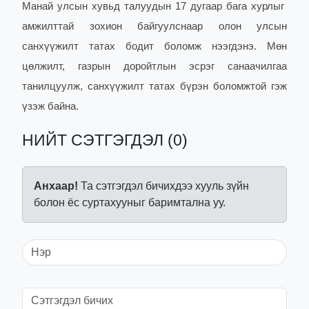
Манай улсын хувьд талуудын 17 дугаар бага хурлыг
амжилттай зохион байгуулснаар олон улсын
санхүүжилт татах бодит боломж нээгдэнэ. Мөн
цөлжилт, газрын доройтлын эсрэг санаачилгаа
танилцуулж, санхүүжилт татах бүрэн боломжтой гэж
үзэж байна.
НИЙТ СЭТГЭГДЭЛ (0)
Анхаар!
Та сэтгэгдэл бичихдээ хууль зүйн
болон ёс суртахууныг баримтална уу.