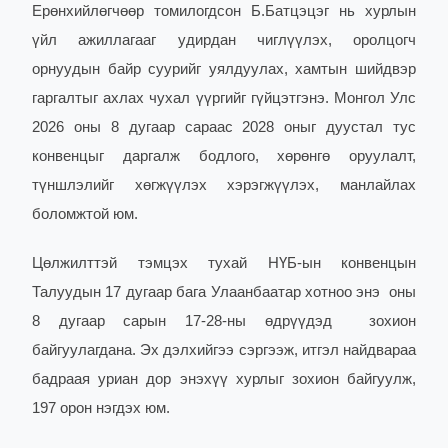
Ерөнхийлөгчөөр томилогдсон Б.Батцэцэг нь хурлын
үйл ажиллагааг удирдан чиглүүлэх, оролцогч
орнуудын байр суурийг уялдуулах, хамтын шийдвэр
гаргалтыг ахлах чухал үүргийг гүйцэтгэнэ. Монгол Улс
2026 оны 8 дугаар сараас 2028 оныг дуустал тус
конвенцыг дарга
лж
бодлого, хөрөнгө оруулалт,
түншлэлийг хөгжүүлэ
х
хэрэгжүүлэх, манлайлах
боломжтой юм.
Цөлжилттэй тэмцэх тухай НҮБ-ын конвенцын
Талуудын 17 дугаар бага Улаанбаатар хотноо энэ оны
8 дугаар сарын 17-28-ны өдрүүдэд зохион
байгуулагдана. Эх дэлхийгээ сэргээж, итгэл найдвараа
бадраая уриан дор энэхүү хурлыг зохион байгуулж,
197 орон нэгдэх юм.