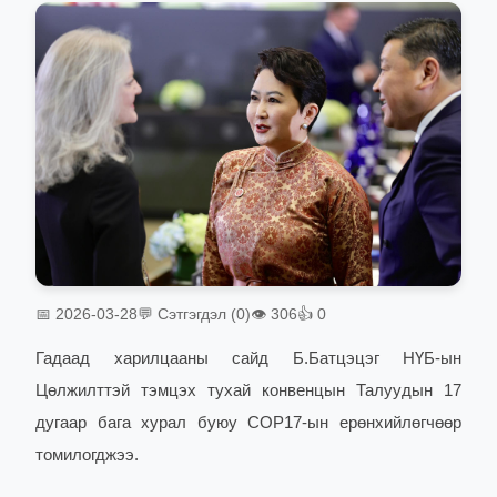
📅 2026-03-28
💬 Сэтгэгдэл (0)
👁 306
👍 0
Гадаад харилцааны сайд Б.Батцэцэг НҮБ-ын
Цөлжилттэй тэмцэх тухай конвенцын Талуудын 17
дугаар бага хурал буюу COP17-ын ерөнхийлөгчөөр
томилогджээ.