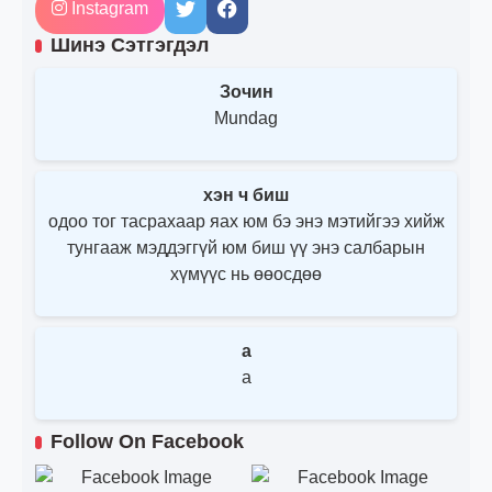
Instagram
Шинэ Сэтгэгдэл
Зочин
Mundag
хэн ч биш
одоо тог тасрахаар яах юм бэ энэ мэтийгээ хийж
тунгааж мэддэггүй юм биш үү энэ салбарын
хүмүүс нь өөосдөө
a
a
Follow On Facebook