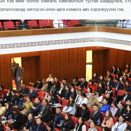
ын хэв маяг болон байгаль хамгааллын тусгай шаардлага, ст
рталчлахад чиглэсэн олон арга хэмжээ авч хэрэгжүүлнэ гэв.