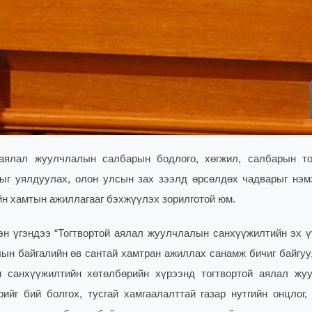
ялал жуулчлалын салбарын бодлого, хөгжил, салбарын то
гыг уялдуулах, олон улсын зах зээлд өрсөлдөх чадварыг нэм
йн хамтын ажиллагааг бэхжүүлэх зорилготой юм.
н үгэндээ “Тогтвортой аялал жуулчлалын санхүүжилтийн эх ү
н байгалийн өв сантай хамтран ажиллах санамж бичиг байгуу
н санхүүжилтийн хөтөлбөрийн хүрээнд тогтвортой аялал жу
ийг бий болгох, тусгай хамгаалалттай газар нутгийн онцлог,