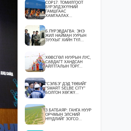
СOP17: ТОМИЛГООТ
БҮРЭЛДЭХҮҮНИЙ
ГАМШГААС
ХАМГААЛАХ...
Б.ПҮРЭВДАГВА: ЭНЭ
ЖИЛ НАЙМАН УУРЫН
ЗУУХЫГ ХИЙН ТҮЛ...
ХӨВСГӨЛ НУУРЫН ЛУС,
САВДАГТ ХАНДСАН
АЙЛТГАЛЫН ТОРГ...
"СЭЛБЭ” ДЭД ТӨВИЙГ
"SMART SELBE CITY"
БОЛГОН ХӨГЖҮ...
З.БАТБАЯР: ГАНГА НУУР
ОРЧМЫН ЭЛСНИЙ
НҮҮДЛИЙГ ЗОГСО...