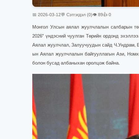
📅 2026-03-12
💬 Сэтгэгдэл (0)
👁 89
👍 0
Монгол Улсын аялал жуулчлалын салбарын тө
2026” үндэсний чуулган Төрийн ордонд эхэллээ
Аялал жуулчлал, Залуучуудын сайд Ч.Ундрам, Б
ын Аялал жуулчлалын байгууллагын Ази, Номх
болон бусад албаныхан оролцож байна.