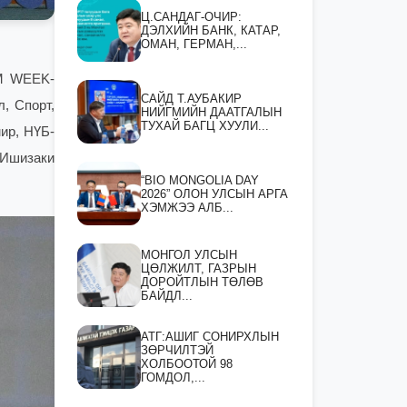
Ц.САНДАГ-ОЧИР:
ДЭЛХИЙН БАНК, КАТАР,
ОМАН, ГЕРМАН,...
SM WEEK-
САЙД Т.АУБАКИР
, Спорт,
НИЙГМИЙН ДААТГАЛЫН
ТУХАЙ БАГЦ ХУУЛИ...
ир, НҮБ-
 Ишизаки
“BIO MONGOLIA DAY
2026” ОЛОН УЛСЫН АРГА
ХЭМЖЭЭ АЛБ...
МОНГОЛ УЛСЫН
ЦӨЛЖИЛТ, ГАЗРЫН
ДОРОЙТЛЫН ТӨЛӨВ
БАЙДЛ...
АТГ:АШИГ СОНИРХЛЫН
ЗӨРЧИЛТЭЙ
ХОЛБООТОЙ 98
ГОМДОЛ,...