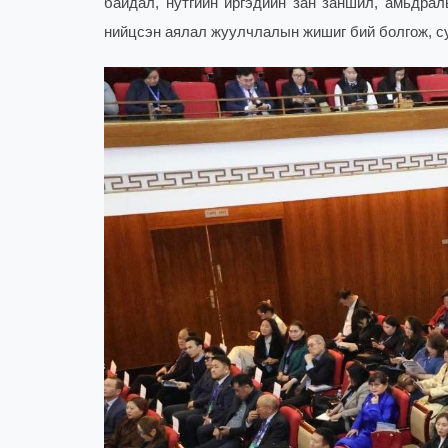
байдал, нутгийн иргэдийн зан заншил, амьдрал
нийцсэн аялал жуулчлалын жишиг бий болгож, су