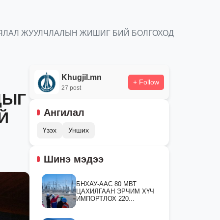
АЯЛАЛ ЖУУЛЧЛАЛЫН ЖИШИГ БИЙ БОЛГОХОД
Khugjil.mn
+ Follow
27 post
ДЫГ
Ангилал
Й
Үзэх
Унших
Шинэ мэдээ
БНХАУ-ААС 80 МВТ
ЦАХИЛГААН ЭРЧИМ ХҮЧ
ИМПОРТЛОХ 220...