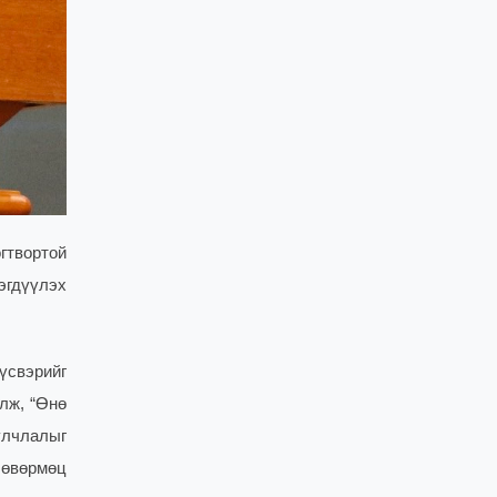
гтвортой
эгдүүлэх
үсвэрийг
лж, “Өнө
улчлалыг
 өвөрмөц