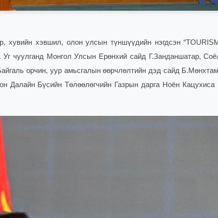
р, хувийн хэвшил, олон улсын түншүүдийн нэгдсэн “TOURI
. Уг чуулганд Монгол Улсын Ерөнхий сайд Г.Занданшатар, Соёл
айгаль орчин, уур амьсгалын өөрчлөлтийн дэд сайд Б.Мөнхтам
он Далайн Бүсийн Төлөөлөгчийн Газрын дарга Ноён Кацухиса