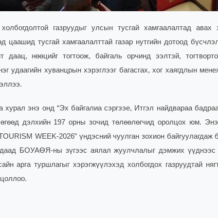
олбогдолтой газруудыг улсын тусгай хамгаалалтад авах 
д цаашид тусгай хамгаалалттай газар нутгийн дотоод бүсчлэ
 даац, нөөцийг тогтоож, байгаль орчинд ээлтэй, тогтворт
эг удаагийн хуванцрын хэрэглээг багасгах, хог хаягдлын мене
эллээ.
 хурал энэ онд “Эх байгалиа сэргээе, Итгэл найдвараа бадраа
бөгөөд дэлхийн 197 орны зочид төлөөлөгчид оролцох юм. Энэ
“TOURISM WEEK-2026” үндэсний чуулган зохион байгуулагдаж б
рьдаад БОУАӨЯ-ны зүгээс аялал жуулчлалыг дэмжих үүднээс
айн арга туршлагыг хэрэгжүүлэхэд холбогдох газруудтай няг
нцоллоо.