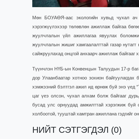
Мөн БОУАӨЯ-аас экологийн хувьд чухал ач х
хэрэгжүүлэхээр төлөвлөн ажиллаж байгаа бөгөө
жуулчлалын үйл ажиллагаа явуулах боломжит
жуулчлалын жишиг хамгаалалттай газар нутагт н
сайжруулахад онцгой анхаарч ажиллаж байгааг х
Түүнчлэн НҮБ-ын Конвенцын Талуудын 17-р бага
дор Улаанбаатар хотноо зохион байгуулагдах 
хэмжээний бэлтгэл ажил ид өрнөж буй энэ үед 
цаг үеэ олсон, чухал алхам болж байгааг ду
бусад улс орнуудад амжилттай хэрэгжиж буй с
холбоотой, тууштай хамтран ажиллана гэдгийг о
НИЙТ СЭТГЭГДЭЛ (0)