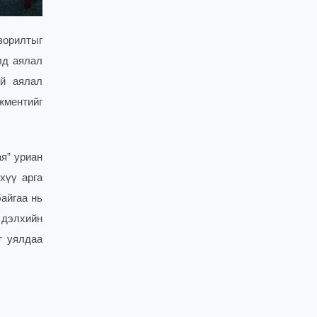
зорилтыг
лд аялал
ой аялал
жментийг
я” уриан
хүү арга
айгаа нь
 дэлхийн
т уялдаа