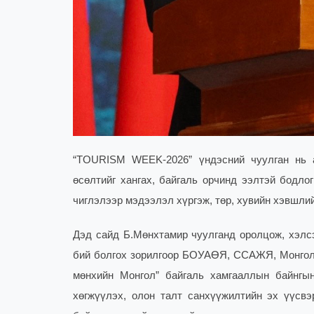
“TOURISM WEEK-2026” үндэсний чуулган нь а
өсөлтийг хангах, байгаль орчинд ээлтэй бодло
чиглэлээр мэдээлэл хүргэж, төр, хувийн хэвшли
Дэд сайд Б.Мөнхтамир чуулганд оролцож, хэлсэ
бий болгох зорилгоор БОУАӨЯ, ССАЖЯ, Монголы
мөнхийн Монгол” байгаль хамгааллын байнгы
хөгжүүлэх, олон талт санхүүжилтийн эх үүсвэр