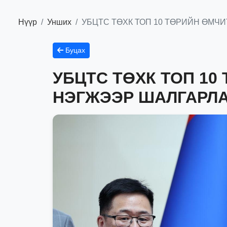
Нүүр
Унших
УБЦТС ТӨХК ТОП 10 ТӨРИЙН ӨМЧ
Буцах
УБЦТС ТӨХК ТОП 10
НЭГЖЭЭР ШАЛГАРЛ