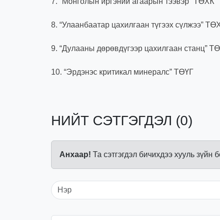
7. “Монголын иргэний агаарын тээвэр” ТӨХК
8. “Улаанбаатар цахилгаан түгээх сүлжээ” ТӨ
9. “Дулааны дөрөвдүгээр цахилгаан станц” Т
10. “Эрдэнэс критикал минералс” ТӨҮГ
НИЙТ СЭТГЭГДЭЛ (0)
Анхаар!
Та сэтгэгдэл бичихдээ хууль зүйн 