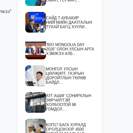
ОМАН, ГЕРМАН,...
лжээ”
САЙД Т.АУБАКИР
НИЙГМИЙН ДААТГАЛЫН
ТУХАЙ БАГЦ ХУУЛИ...
“BIO MONGOLIA DAY
2026” ОЛОН УЛСЫН АРГА
ХЭМЖЭЭ АЛБ...
МОНГОЛ УЛСЫН
ЦӨЛЖИЛТ, ГАЗРЫН
ДОРОЙТЛЫН ТӨЛӨВ
БАЙДЛ...
АТГ:АШИГ СОНИРХЛЫН
ЗӨРЧИЛТЭЙ
ХОЛБООТОЙ 98
ГОМДОЛ,...
КОП17 БАГА ХУРАЛД
ОРОЛЦОХООР 4500