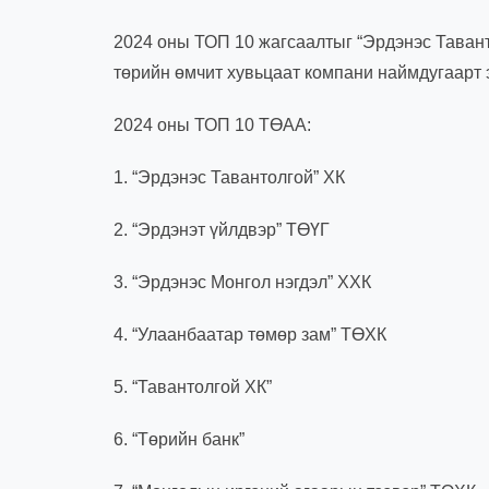
2024 оны ТОП 10 жагсаалтыг “Эрдэнэс Таванто
төрийн өмчит хувьцаат компани наймдугаарт 
2024 оны ТОП 10 ТӨАА:
1. “Эрдэнэс Тавантолгой” ХК
2. “Эрдэнэт үйлдвэр” ТӨҮГ
3. “Эрдэнэс Монгол нэгдэл” ХХК
4. “Улаанбаатар төмөр зам” ТӨХК
5. “Тавантолгой ХК”
6. “Төрийн банк”