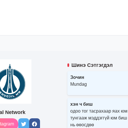
Шинэ Сэтгэгдэл
Зочин
Mundag
хэн ч биш
одоо тог тасрахаар яах юм
al Network
тунгааж мэддэггүй юм биш
tagram
нь өөосдөө