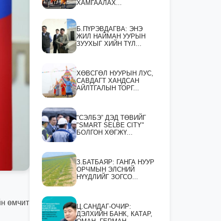
ХАМГААЛАХ...
Б.ПҮРЭВДАГВА: ЭНЭ
ЖИЛ НАЙМАН УУРЫН
ЗУУХЫГ ХИЙН ТҮЛ...
ХӨВСГӨЛ НУУРЫН ЛУС,
САВДАГТ ХАНДСАН
АЙЛТГАЛЫН ТОРГ...
"СЭЛБЭ” ДЭД ТӨВИЙГ
"SMART SELBE CITY"
БОЛГОН ХӨГЖҮ...
З.БАТБАЯР: ГАНГА НУУР
ОРЧМЫН ЭЛСНИЙ
НҮҮДЛИЙГ ЗОГСО...
йн өмчит
Ц.САНДАГ-ОЧИР:
ДЭЛХИЙН БАНК, КАТАР,