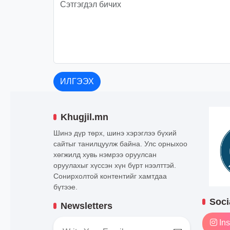
ИЛГЭЭХ
Khugjil.mn
Шинэ дүр төрх, шинэ хэрэглээ бүхий
сайтыг танилцуулж байна. Улс орныхоо
хөгжилд хувь нэмрээ оруулсан
оруулахыг хүссэн хүн бүрт нээлттэй.
Сонирхолтой контентийг хамтдаа
бүтээе.
Soci
Newsletters
Ins