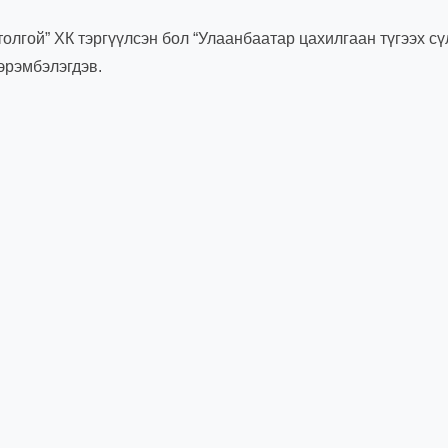
лгой” ХК тэргүүлсэн бол “Улаанбаатар цахилгаан түгээх сү
эрэмбэлэгдэв.