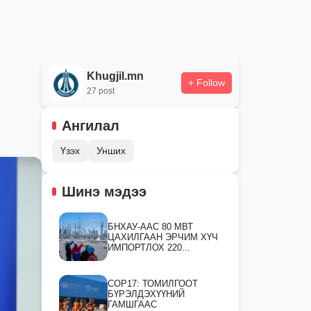
Khugjil.mn
+ Follow
27 post
Ангилал
Үзэх
Унших
Шинэ мэдээ
БНХАУ-ААС 80 МВТ
ЦАХИЛГААН ЭРЧИМ ХҮЧ
ИМПОРТЛОХ 220...
СOP17: ТОМИЛГООТ
БҮРЭЛДЭХҮҮНИЙ
ГАМШГААС