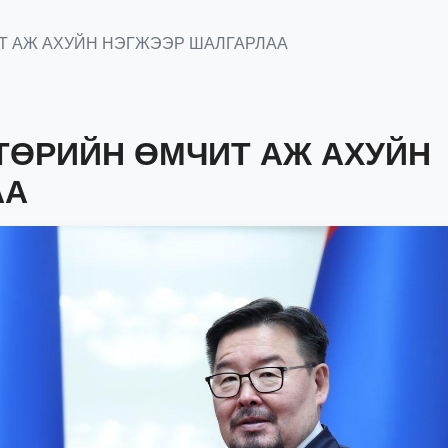
ИТ АЖ АХУЙН НЭГЖЭЭР ШАЛГАРЛАА
 ТӨРИЙН ӨМЧИТ АЖ АХУЙН
АА