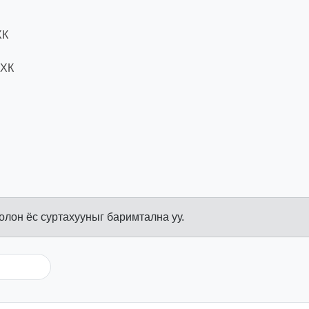
ХК
ӨХК
болон ёс суртахууныг баримтална уу.