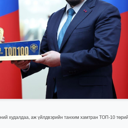
ний худалдаа, аж үйлдвэрийн танхим хамтран ТОП-10 төри