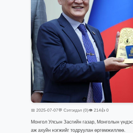
📅 2025-07-07
💬 Сэтгэгдэл (0)
👁 214
👍 0
Монгол Улсын Засгийн газар, Монголын үндэс
аж ахуйн нэгжийг тодруулан өргөмжиллөө.