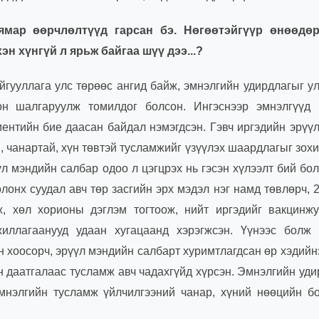
ямар өөрчлөлтүүд гарсан бэ. Нөгөөтэйгүүр өнөөдө
 хүнгүй л ярьж байгаа шүү дээ...
?
йгууллага улс төрөөс ангид байж, эмнэлгийн удирдлагыг у
он шалгаруулж томилдог болсон. Ингэснээр эмнэлгүүд 
ментийн бие даасан байдал нэмэгдсэн. Гэвч иргэдийн эрүү
, чанартай, хүн төвтэй тусламжийг үзүүлэх шаардлагыг зох
үл мэндийн салбар одоо л цэгцрэх нь гэсэн хүлээлт бий бо
онх суудал авч төр засгийн эрх мэдэл нэг намд төвлөрч, 
ж, хөл хорионы дэглэм тогтоож, нийт иргэдийг вакцинжу
иллагаанууд удаан хугацаанд хэрэгжсэн. Үүнээс болж 
н хоосорч, эрүүл мэндийн салбарт хуримтлагдсан өр хэдийн
йн даатгалаас тусламж авч чадахгүйд хүрсэн. Эмнэлгийн уд
эмнэлгийн тусламж үйлчилгээний чанар, хүний нөөцийн б