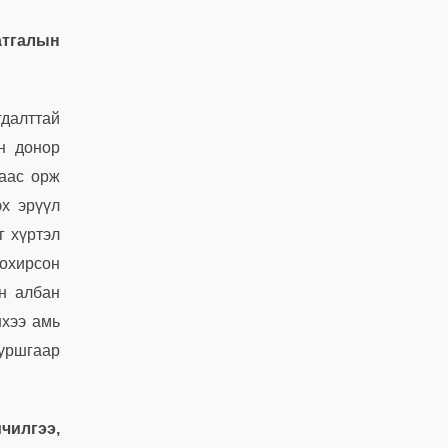
атгалын
далттай
н донор
аас орж
эх эрүүл
г хүртэл
тохирсон
йн албан
нхээ амь
 уршгаар
чилгээ,