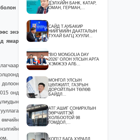
ДЭЛХИЙН БАНК, КАТАР,
 болон
ОМАН, ГЕРМАН,...
САЙД Т.АУБАКИР
НИЙГМИЙН ДААТГАЛЫН
өөс энэ
ТУХАЙ БАГЦ ХУУЛИ...
лд ямар
“BIO MONGOLIA DAY
2026” ОЛОН УЛСЫН АРГА
ХЭМЖЭЭ АЛБ...
хлагчаар
толцоонд
МОНГОЛ УЛСЫН
 долоон
ЦӨЛЖИЛТ, ГАЗРЫН
ДОРОЙТЛЫН ТӨЛӨВ
2015 онд
БАЙДЛ...
уулиудын
АТГ:АШИГ СОНИРХЛЫН
гууллага
ЗӨРЧИЛТЭЙ
ХОЛБООТОЙ 98
н өмчийн
ГОМДОЛ,...
мнэлгийн
юм.
КОП17 БАГА ХУРАЛД