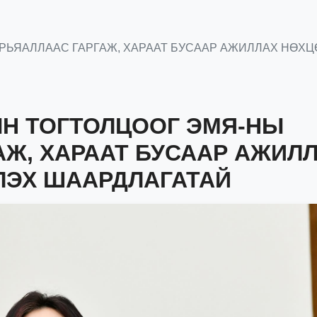
АРЬЯАЛЛААС ГАРГАЖ, ХАРААТ БУСААР АЖИЛЛАХ НӨХЦ
ЫН ТОГТОЛЦООГ ЭМЯ-НЫ
АЖ, ХАРААТ БУСААР АЖИЛ
ЛЭХ ШААРДЛАГАТАЙ