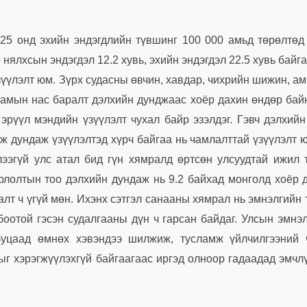
2025 онд эхийн эндэгдлийн түвшинг 100 000 амьд төрөлтөд
нялхсын эндэгдэл 12.2 хувь, эхийн эндэгдэл 22.5 хувь байга
зүүлэлт юм. Зүрх судасны өвчин, хавдар, чихрийн шижин, а
 амын нас баралт дэлхийн дунджаас хоёр дахин өндөр бай
эрүүл мэндийн үзүүлэлт чухал байр эзэлдэг. Гэвч дэлхий
ж дундаж үзүүлэлтэд хүрч байгаа нь чамлалттай үзүүлэлт 
лээгүй улс атал бид гүн хямралд өртсөн улсуудтай ижил
лолтын тоо дэлхийн дундаж нь 9.2 байхад монголд хоёр 
алт ч үгүй мөн. Ихэнх сэтгэл санааны хямрал нь эмнэлгийн
боотой гэсэн судалгааны дүн ч гарсан байдаг. Улсын эмнэ
 буцаад өмнөх хэвэндээ шилжиж, тусламж үйлчилгээний 
ыг хэрэгжүүлэхгүй байгаагаас иргэд олноор гадаадад эмчл