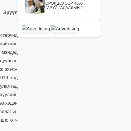
ОРОЛЦОХООР 4500
ГАРУЙ ГАДААДЫН Т...
р Эрүүл
лстөрчид
нийтийн
л мэндэд
ицуулсан
лж эхэлж
2019 онд
улалтад
хуулийн
ээ хэдэн
ирдлагын
одлого ч