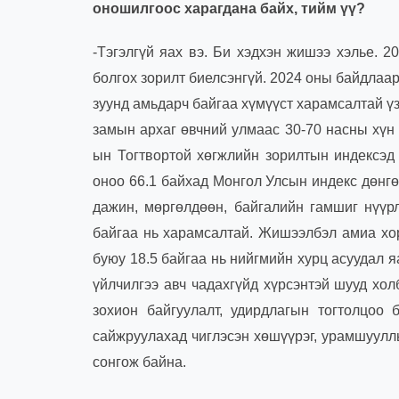
оношилгоос харагдана байх, тийм үү
?
-Тэгэлгүй яах вэ. Би хэдхэн жишээ хэлье. 
болгох зорилт биелсэнгүй. 2024 оны байдлаар 
зуунд амьдарч байгаа хүмүүст харамсалтай ү
замын архаг өвчний улмаас 30-70 насны хүн
ын Тогтвортой хөгжлийн зорилтын индексэд 
оноо 66.1 байхад Монгол Улсын индекс дөнгө
дажин, мөргөлдөөн, байгалийн гамшиг нүүр
байгаа нь харамсалтай. Жишээлбэл амиа хор
буюу 18.5 байгаа нь нийгмийн хурц асуудал я
үйлчилгээ авч чадахгүйд хүрсэнтэй шууд хол
зохион байгуулалт, удирдлагын тогтолцоо
сайжруулахад чиглэсэн хөшүүрэг, урамшуулл
сонгож байна.