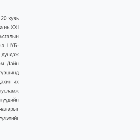
 20 хувь
а нь ХХI
мьсгалын
на. НҮБ-
н дундаж
юм. Дайн
 түвшинд
дахин их
 тусламж
лгүүдийн
чанарыг
үүлэхийг