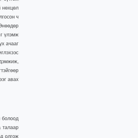
й нөхцөл
лгосон ч
 Өнөөдөр
ыг үлэмж
үх ачааг
иглэхээс
 дэмжиж,
гтэйгөөр
ээг авах
л болоод
а талаар
эд олгож