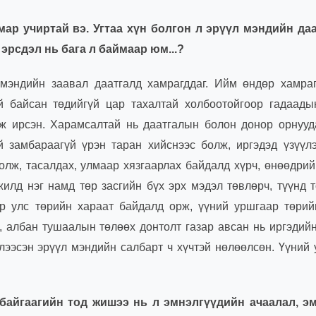
мар учиртай вэ. Угтаа хүн болгон л эрүүл мэндийн да
эрсдэл нь бага л баймаар юм...
?
 мэндийн заавал даатгалд хамрагддаг. Ийм өндөр хамраг
ай байсан төдийгүй цар тахалтай холбоотойгоор гадаады
рж ирсэн. Харамсалтай нь даатгалын болон донор орнууд
й замбараагүй үрэн таран хийснээс болж, иргэдэд үзүүл
олж, тасалдах, улмаар хязгаарлах байдалд хүрч, өнөөдрий
илд нэг намд төр засгийн бүх эрх мэдэл төвлөрч, түүнд 
ар улс төрийн хараат байдалд орж, үүний уршгаар төри
а, албан тушаалын төлөөх донтолт газар авсан нь иргэдий
үлээсэн эрүүл мэндийн салбарт ч хүчтэй нөлөөлсөн. Үүний
байгаагийн тод жишээ нь л эмнэлгүүдийн ачаалал, эм