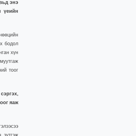
вьд энэ
н үеийн
 нөөцийн
йх бодол
нган хүн
 муутгаж
ний тоог
сэргэх,
оог яаж
гэлээсээ
н зүтгэж