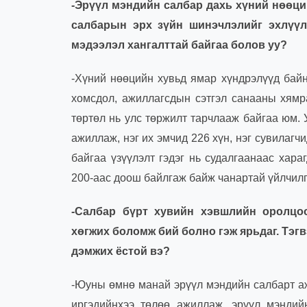
-Эрүүл мэндийн салбар дахь хүний нөөци
салбарын эрх зүйн шинэчлэлийг эхлүүл
мэдээлэл хангалттай байгаа болов уу
?
-Хүний нөөцийн хувьд ямар хүндрэлүүд байн
хомсдол, ажиллагсдын сэтгэл санааны хямр
төртөл нь улс төржилт тарчлааж байгаа юм.
ажиллаж, нэг их эмчид 226 хүн, нэг сувилагч
байгаа үзүүлэлт гэдэг нь судалгаанаас хар
200-аас доош байлгаж байж чанартай үйлчилгэ
-Салбар бүрт хувийн хэвшлийн оролцоо
хөгжих боломж бий болно гэж ярьдаг. Тэг
дэмжих ёстой вэ
?
-Юуны өмнө манай эрүүл мэндийн салбарт аж
иргэдийнхээ төлөө ажиллаж, эрүүл мэндийн