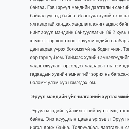
байгаа. Гэвч эрүүл мэндийн даатгалын санги
байдал үүсээд байна. Ялангуяа хувийн хэвшл
ялгавартай хандах хандлага ажиглагдаж бай
нийт эрүүл мэндийн байгууллагын 89.2 хувь
хэмжээгээр хөнгөлөн, эрүүл мэндийн салбары
дангаараа үүрэх боломжгүй нь бодит үнэн. Т
өөр гарцгүй юм. Тиймээс хувийн эмнэлгүүдийг
чадавхжуулан, өрсөлдөх чадварыг нь нэмэгд
гадаадын хувийн эмнэлгийг зорих нь багасаж
боломж улам бүр нэмэгдэх юм.
-Эрүүл мэндийн үйлчилгээний хүртээмжий
-Эрүүл мэндийн үйлчилгээний хүртээмж, тэг
байна. Энэ асуудлын цаана эргээд л Эрүүл 
иргэд ярьж байна. Тодруулбал, даатгалын с