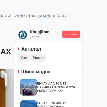
ӨЛИЙГ БҮРДҮҮЛЭХ ШААРДЛАГАТАЙ
Khugjil.mn
+ Follow
27 post
Ангилал
ЛАХ
Үзэх
Унших
Шинэ мэдээ
БНХАУ-ААС 80 МВТ
ЦАХИЛГААН ЭРЧИМ ХҮЧ
ИМПОРТЛОХ 220...
СOP17: ТОМИЛГООТ
БҮРЭЛДЭХҮҮНИЙ