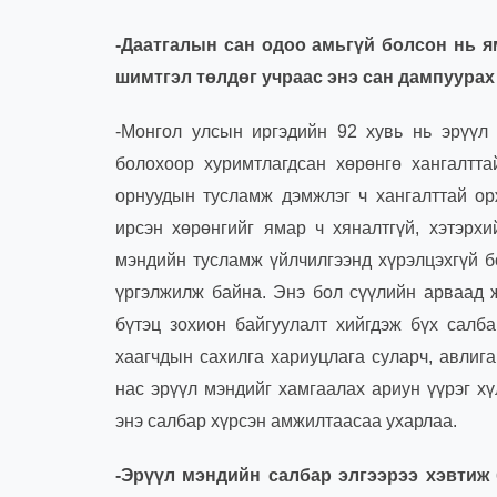
-Даатгалын сан одоо амьгүй болсон нь я
шимтгэл төлдөг учраас энэ сан дампуурах 
-Монгол улсын иргэдийн 92 хувь нь эрүүл
болохоор хуримтлагдсан хөрөнгө хангалтт
орнуудын тусламж дэмжлэг ч хангалттай о
ирсэн хөрөнгийг ямар ч хяналтгүй, хэтэрхи
мэндийн тусламж үйлчилгээнд хүрэлцэхгүй б
үргэлжилж байна. Энэ бол сүүлийн арваад ж
бүтэц зохион байгуулалт хийгдэж бүх салб
хаагчдын сахилга хариуцлага суларч, авлиг
нас эрүүл мэндийг хамгаалах ариун үүрэг х
энэ салбар хүрсэн амжилтаасаа ухарлаа.
-Эрүүл мэндийн салбар элгээрээ хэвтиж 