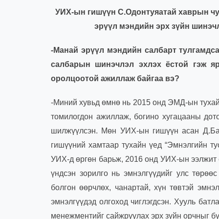
УИХ-ын гишүүн С.Одонтуяатай хаврын чу
эрүүл мэндийн эрх зүйн шинэч
-Манай эрүүл мэндийн салбарт тулгамдса
салбарын шинэчлэл эхлэх ёстой гэж я
оролцоотой ажиллаж байгаа вэ
?
-Миний хувьд өмнө нь 2015 онд ЭМД-ын тухай
томилогдон ажиллаж, богино хугацааны дот
шилжүүлсэн. Мөн УИХ-ын гишүүн асан Д.Ба
гишүүний хамтаар тухайн үед “Эмнэлгийн ту
УИХ-д өргөн барьж, 2016 онд УИХ-ын ээлжит 
үндсэн зорилго нь эмнэлгүүдийг улс төрөөс
болгон өөрчлөх, чанартай, хүн төвтэй эмнэ
эмнэлгүүдэд олгоход чиглэгдсэн. Хууль бат
менежментийг сайжруулах эрх зүйн орчныг бү