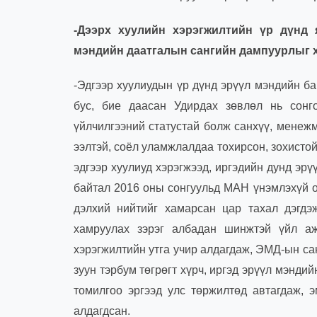
-Дээрх хуулийн хэрэгжилтийн үр дүнд 
мэндийн даатгалын сангийн дампуурлыг хэн
-Эдгээр хуулиудын үр дүнд эрүүл мэндийн ба
бус, бие даасан Удирдах зөвлөл нь сонг
үйлчилгээний статустай болж санхүү, менеж
ээлтэй, соёл уламжлалдаа тохирсон, зохистой
эдгээр хуулиуд хэрэгжээд, иргэдийн дунд эрү
байтал 2016 оны сонгуульд МАН үнэмлэхүй ол
дэлхий нийтийг хамарсан цар тахал дэгдэ
хамруулах зэрэг албадан шинжтэй үйл аж
хэрэгжилтийн утга учир алдагдаж, ЭМД-ын са
зуун тэрбум төгрөгт хүрч, иргэд эрүүл мэнди
томилгоо эргээд улс төржилтөд автагдаж, 
алдагдсан.