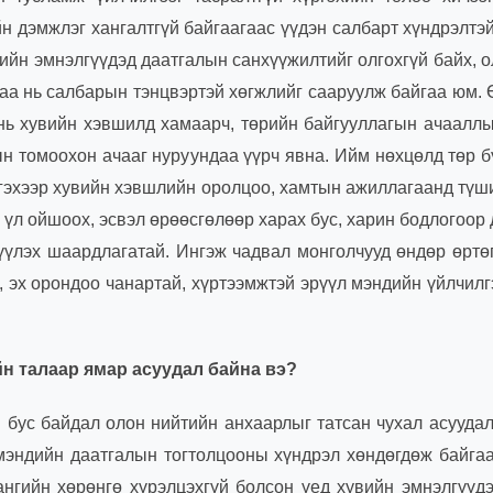
йн дэмжлэг хангалтгүй байгаагаас үүдэн салбарт хүндрэлтэ
ийн эмнэлгүүдэд даатгалын санхүүжилтийг олгохгүй байх, о
гаа нь салбарын тэнцвэртэй хөгжлийг сааруулж байгаа юм.
 нь хувийн хэвшилд хамаарч, төрийн байгууллагын ачаалл
н томоохон ачааг нуруундаа үүрч явна. Ийм нөхцөлд төр б
эгэхээр хувийн хэвшлийн оролцоо, хамтын ажиллагаанд түш
 үл ойшоох, эсвэл өрөөсгөлөөр харах бус, харин бодлогоор
үүлэх шаардлагатай. Ингэж чадвал монголчууд өндөр өртө
, эх орондоо чанартай, хүртээмжтэй эрүүл мэндийн үйлчилг
н талаар ямар асуудал байна вэ?
ш бус байдал олон нийтийн анхаарлыг татсан чухал асууда
мэндийн даатгалын тогтолцооны хүндрэл хөндөгдөж байга
ангийн хөрөнгө хүрэлцэхгүй болсон үед хувийн эмнэлгүүд