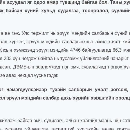
йн асуудал яг одоо ямар түвшинд байгаа бол. Таны ху
ж байсан хүний хувьд судалгаа, тооцоолол, сүүлий
а вэ гэж. Улс төржилт нь эрүүл мэндийн салбарын хүний
алд хүргэж, эрүүл мэндийн салбарынхныг ажил хаялт хи
 Улсын хэмжээнд эрүүл мэндийн 4746 байгууллагад 66.3 мя
ид 233 хүн ногдож байгаа нь тусламж үйлчилгээний чанарыг
агдсан. ДЭМБ-ын зөвлөмжид нэг эмч, сувилагчид ногдох хү
э авах нөхцөл үүснэ гэдэг.
г нэмэгдүүлсэнээр тухайн салбарын уналт зогсож, 
вэл эрүүл мэндийн салбар дахь хувийн хэвшлийн оролц
иллаж байгаа эмч, сувилагч, албан хаагчид маань чин сэт
 тусламж үйлчилгээг тасралтгүй хүргэхийн төлөө хичээ