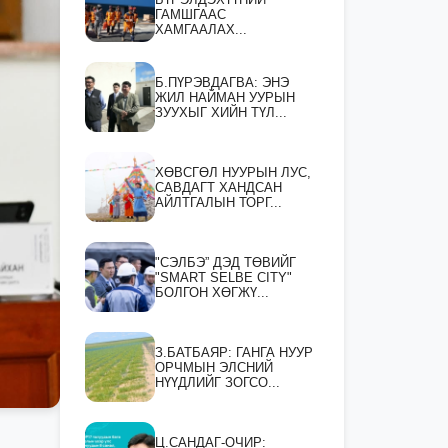
ГАМШГААС
ХАМГААЛАХ...
Б.ПҮРЭВДАГВА: ЭНЭ
ЖИЛ НАЙМАН УУРЫН
ЗУУХЫГ ХИЙН ТҮЛ...
ХӨВСГӨЛ НУУРЫН ЛУС,
САВДАГТ ХАНДСАН
АЙЛТГАЛЫН ТОРГ...
"СЭЛБЭ” ДЭД ТӨВИЙГ
"SMART SELBE CITY"
БОЛГОН ХӨГЖҮ...
З.БАТБАЯР: ГАНГА НУУР
ОРЧМЫН ЭЛСНИЙ
НҮҮДЛИЙГ ЗОГСО...
Ц.САНДАГ-ОЧИР: