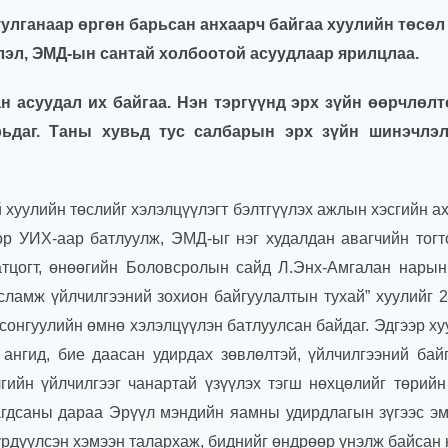
улганаар өргөн барьсан анхаарч байгаа хуулийн төсөл
лэл, ЭМД-ын сантай холбоотой асуудлаар ярилцлаа.
н асуудал их байгаа. Нэн тэргүүнд эрх зүйн өөрчлөлт
рьдаг. Таны хувьд тус салбарын эрх зүйн шинэчлэ
 хуулийн төслийг хэлэлцүүлэгт бэлтгүүлэх ажлын хэсгийн а
ор УИХ-аар батлуулж, ЭМД-ыг нэг худалдан авагчийн тог
тцогт, өнөөгийн Боловсролын сайд Л.Энх-Амгалан нарын
сламж үйлчилгээний зохион байгуулалтын тухай” хуулийг 
сонгуулийн өмнө хэлэлцүүлэн батлуулсан байдаг. Эдгээр х
 ангид, бие даасан удирдах зөвлөлтэй, үйлчилгээний бай
лгийн үйлчилгээг чанартай үзүүлэх тэгш нөхцөлийг төрий
лагдсаны дараа Эрүүл мэндийн яамны удирдлагын зүгээс э
рдүүлсэн хэмээн талархаж, биднийг өндрөөр үнэлж байсан 