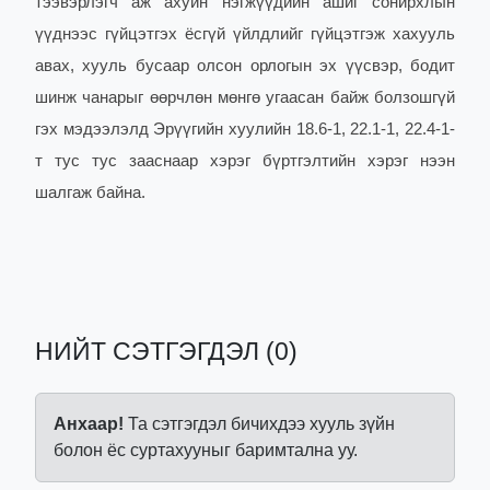
тээвэрлэгч аж ахуйн нэгжүүдийн ашиг сонирхлын
үүднээс гүйцэтгэх ёсгүй үйлдлийг гүйцэтгэж хахууль
авах, хууль бусаар олсон орлогын эх үүсвэр, бодит
шинж чанарыг өөрчлөн мөнгө угаасан байж болзошгүй
гэх мэдээлэлд Эрүүгийн хуулийн 18.6-1, 22.1-1, 22.4-1-
т тус тус зааснаар хэрэг бүртгэлтийн хэрэг нээн
шалгаж байна.
НИЙТ СЭТГЭГДЭЛ (0)
Анхаар!
Та сэтгэгдэл бичихдээ хууль зүйн
болон ёс суртахууныг баримтална уу.