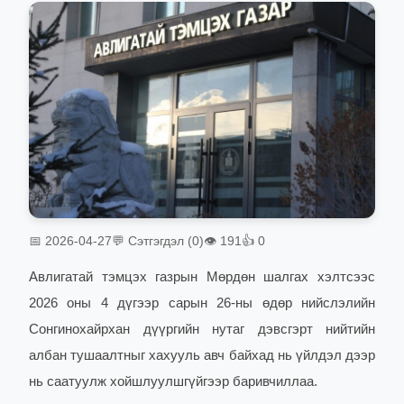
📅 2026-04-27
💬 Сэтгэгдэл (0)
👁 191
👍 0
Авлигатай тэмцэх газрын Мөрдөн шалгах хэлтсээс
2026 оны 4 дүгээр сарын 26-ны өдөр нийслэлийн
Сонгинохайрхан дүүргийн нутаг дэвсгэрт нийтийн
албан тушаалтныг хахууль авч байхад нь үйлдэл дээр
нь саатуулж хойшлуулшгүйгээр баривчиллаа.