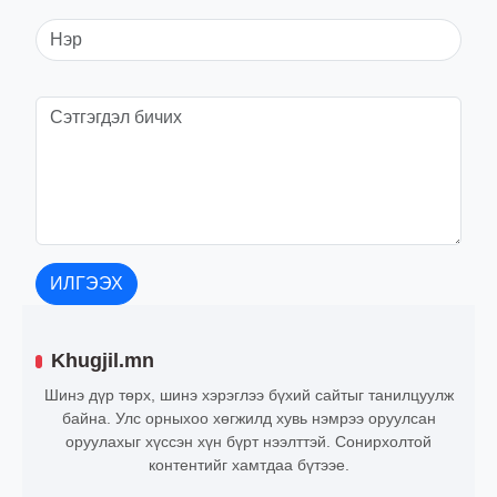
ИЛГЭЭХ
Khugjil.mn
Шинэ дүр төрх, шинэ хэрэглээ бүхий сайтыг танилцуулж
байна. Улс орныхоо хөгжилд хувь нэмрээ оруулсан
оруулахыг хүссэн хүн бүрт нээлттэй. Сонирхолтой
контентийг хамтдаа бүтээе.