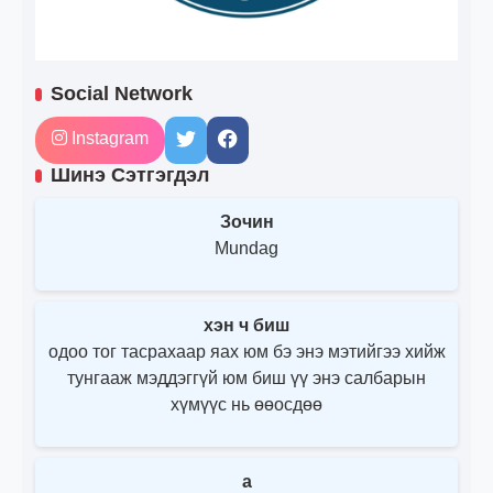
Social Network
Instagram
Шинэ Сэтгэгдэл
Зочин
Mundag
хэн ч биш
одоо тог тасрахаар яах юм бэ энэ мэтийгээ хийж
тунгааж мэддэггүй юм биш үү энэ салбарын
хүмүүс нь өөосдөө
a