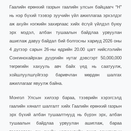
Гаалийн ерөнхий газрын гаалийн улсын байцаагч “Н”
нь нэр бүхий тээвэр зуучийн үйл ажиллагаа эрхэлдэг
аж ахуйн нэгжийн захирлаас хийх ёсгүй үйлдэл буюу
эрх мэдэл, албан тушаалын байдлаа урвуулан
ашиглаж давуу байдал бий болгосны хариуд 2026 оны
4 дүгээр сарын 26-ны өдрийн 20.00 цагт нийслэлийн
Сонгинохайрхан дүүргийн нутаг дэвсгэрт 50,000,000
төгрөгийн хахууль авч байх үед нь саатуулж,
хойшлуулшгүйгээр баривчлан мөрдөн шалгах
ажиллагааг явуулж байна.
Монгол Улсын хилээр бараа, тээврийн хэрэгсэлд
гаалийн хяналт шалгалт хийх Гаалийн ерөнхий газрын
эрх бүхий албан тушаалтнууд нь бүрэн эрх, албан
тушаалын байдлаа урвуулан ашиглаж, бараа