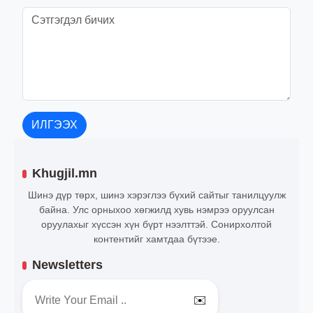
ИЛГЭЭХ
Khugjil.mn
Шинэ дүр төрх, шинэ хэрэглээ бүхий сайтыг танилцуулж
байна. Улс орныхоо хөгжилд хувь нэмрээ оруулсан
оруулахыг хүссэн хүн бүрт нээлттэй. Сонирхолтой
контентийг хамтдаа бүтээе.
Newsletters
✉️