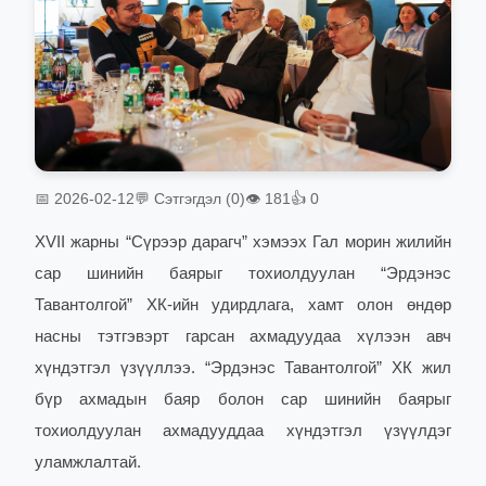
📅 2026-02-12
💬 Сэтгэгдэл (0)
👁 181
👍 0
XVII жарны “Сүрээр дарагч” хэмээх Гал морин жилийн
сар шинийн баярыг тохиолдуулан “Эрдэнэс
Тавантолгой” ХК-ийн удирдлага, хамт олон өндөр
насны тэтгэвэрт гарсан ахмадуудаа хүлээн авч
хүндэтгэл үзүүллээ. “Эрдэнэс Тавантолгой” ХК жил
бүр ахмадын баяр болон сар шинийн баярыг
тохиолдуулан ахмадууддаа хүндэтгэл үзүүлдэг
уламжлалтай.