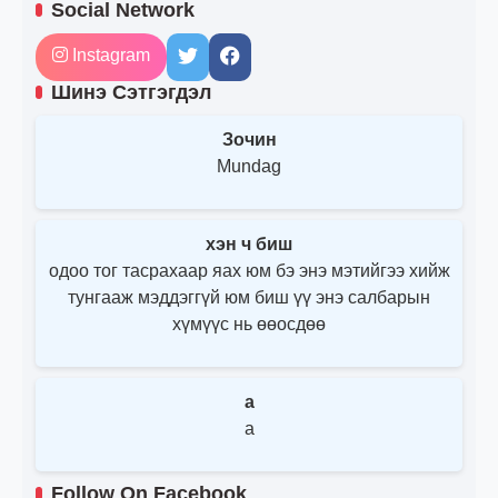
Social Network
Instagram
Шинэ Сэтгэгдэл
Зочин
Mundag
хэн ч биш
одоо тог тасрахаар яах юм бэ энэ мэтийгээ хийж
тунгааж мэддэггүй юм биш үү энэ салбарын
хүмүүс нь өөосдөө
a
a
Follow On Facebook