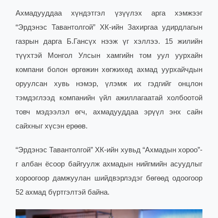
Ахмадууддаа хүндэтгэл үзүүлэх арга хэмжээг
“Эрдэнэс Тавантолгой” ХК-ийн Захиргаа удирдлагын
газрын дарга Б.Гансүх нээж үг хэллээ. 15 жилийн
түүхтэй Монгол Улсын хамгийн том уул уурхайн
компани болон өргөжин хөгжихөд ахмад уурхайчдын
оруулсан хувь нэмэр, үлэмж их гэдгийг онцлон
тэмдэглээд компанийн үйл ажиллагаатай холбоотой
товч мэдээлэл өгч, ахмадууддаа эрүүл энх сайн
сайхныг хүсэн ерөөв.
“Эрдэнэс Тавантолгой” ХК-ийн хувьд “Ахмадын хороо”-
г албан ёсоор байгуулж ахмадын нийгмийн асуудлыг
хороогоор дамжуулан шийдвэрлэдэг бөгөөд одоогоор
52 ахмад бүртгэлтэй байна.