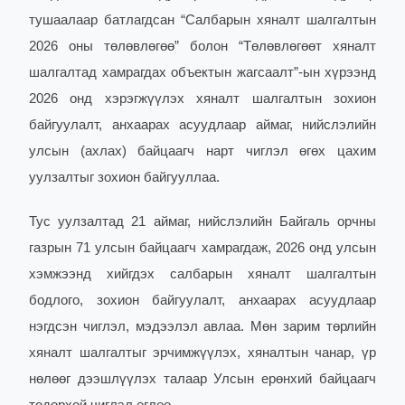
тушаалаар батлагдсан “Салбарын хяналт шалгалтын
2026 оны төлөвлөгөө” болон “Төлөвлөгөөт хяналт
шалгалтад хамрагдах объектын жагсаалт”-ын хүрээнд
2026 онд хэрэгжүүлэх хяналт шалгалтын зохион
байгуулалт, анхаарах асуудлаар аймаг, нийслэлийн
улсын (ахлах) байцаагч нарт чиглэл өгөх цахим
уулзалтыг зохион байгууллаа.
Тус уулзалтад 21 аймаг, нийслэлийн Байгаль орчны
газрын 71 улсын байцаагч хамрагдаж, 2026 онд улсын
хэмжээнд хийгдэх салбарын хяналт шалгалтын
бодлого, зохион байгуулалт, анхаарах асуудлаар
нэгдсэн чиглэл, мэдээлэл авлаа. Мөн зарим төрлийн
хяналт шалгалтыг эрчимжүүлэх, хяналтын чанар, үр
нөлөөг дээшлүүлэх талаар Улсын ерөнхий байцаагч