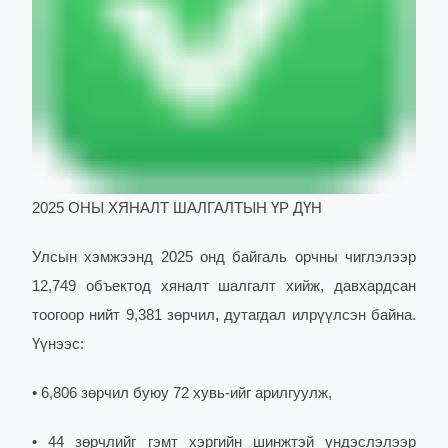
2025 ОНЫ ХЯНАЛТ ШАЛГАЛТЫН ҮР ДҮН
Улсын хэмжээнд 2025 онд байгаль орчны чиглэлээр
12,749 объектод хяналт шалгалт хийж, давхардсан
тоогоор нийт 9,381 зөрчил, дутагдал илрүүлсэн байна.
Үүнээс:
• 6,806 зөрчил буюу 72 хувь-ийг арилгуулж,
• 44 зөрчлийг гэмт хэргийн шинжтэй үндэслэлээр