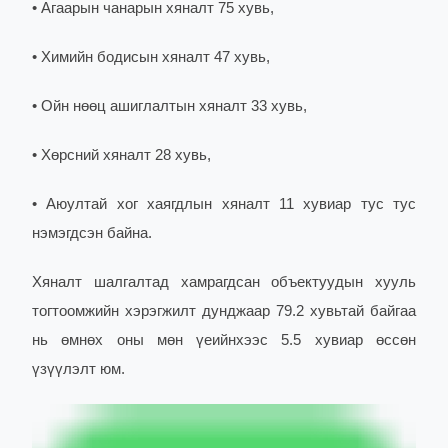
• Агаарын чанарын хяналт 75 хувь,
• Химийн бодисын хяналт 47 хувь,
• Ойн нөөц ашиглалтын хяналт 33 хувь,
• Хөрсний хяналт 28 хувь,
• Аюултай хог хаягдлын хяналт 11 хувиар тус тус
нэмэгдсэн байна.
Хяналт шалгалтад хамрагдсан объектуудын хууль
тогтоомжийн хэрэгжилт дунджаар 79.2 хувьтай байгаа
нь өмнөх оны мөн үеийнхээс 5.5 хувиар өссөн
үзүүлэлт юм.