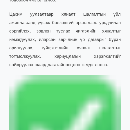
тодорхой чиглэл өглөө.
Цахим уулзалтаар хяналт шалгалтын үйл
ажиллагаанд үүсэж болзошгүй эрсдэлээс урьдчилан
сэргийлэх, зөвлөн туслах чиглэлийн хяналтыг
нэмэгдүүлэх, илэрсэн зөрчлийн үр дагаврыг бүрэн
арилгуулах, гүйцэтгэлийн хяналт шалгалтыг
тогтмолжуулах, хариуцлагын хэрэгжилтийг
сайжруулах шаардлагатайг онцлон тэмдэглэлээ.