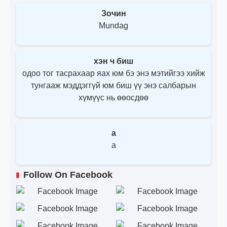
Зочин
Mundag
хэн ч биш
одоо тог тасрахаар яах юм бэ энэ мэтийгээ хийж
тунгааж мэддэггүй юм биш үү энэ салбарын
хүмүүс нь өөосдөө
a
a
Follow On Facebook