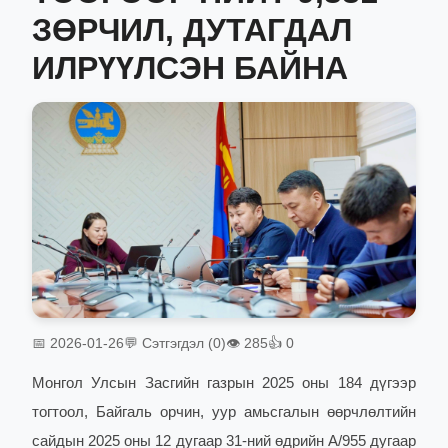
ЗӨРЧИЛ, ДУТАГДАЛ
ИЛРҮҮЛСЭН БАЙНА
📅 2026-01-26
💬 Сэтгэгдэл (0)
👁 285
👍 0
Монгол Улсын Засгийн газрын 2025 оны 184 дүгээр
тогтоол, Байгаль орчин, уур амьсгалын өөрчлөлтийн
сайдын 2025 оны 12 дугаар 31-ний өдрийн А/955 дугаар