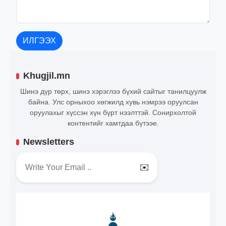
ИЛГЭЭХ
Khugjil.mn
Шинэ дүр төрх, шинэ хэрэглээ бүхий сайтыг танилцуулж
байна. Улс орныхоо хөгжилд хувь нэмрээ оруулсан
оруулахыг хүссэн хүн бүрт нээлттэй. Сонирхолтой
контентийг хамтдаа бүтээе.
Newsletters
✉️