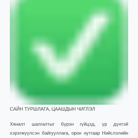
САЙН ТУРШЛАГА, ЦААШДЫН ЧИГЛЭЛ
Хяналт шалгалтыг бүрэн гүйцэд, үр дүнтэй
хэрэгжүүлсэн байгууллага, орон нутгаар Нийслэлийн