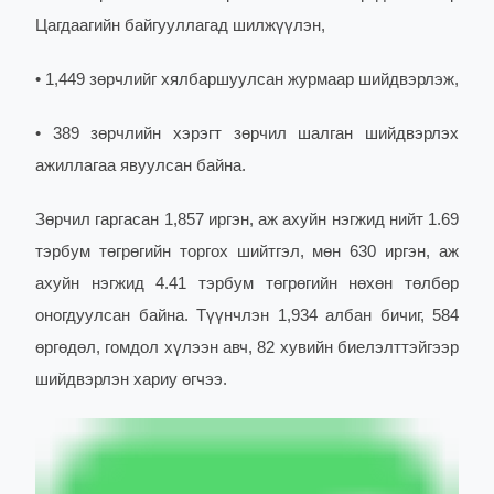
Цагдаагийн байгууллагад шилжүүлэн,
• 1,449 зөрчлийг хялбаршуулсан журмаар шийдвэрлэж,
• 389 зөрчлийн хэрэгт зөрчил шалган шийдвэрлэх
ажиллагаа явуулсан байна.
Зөрчил гаргасан 1,857 иргэн, аж ахуйн нэгжид нийт 1.69
тэрбум төгрөгийн торгох шийтгэл, мөн 630 иргэн, аж
ахуйн нэгжид 4.41 тэрбум төгрөгийн нөхөн төлбөр
оногдуулсан байна. Түүнчлэн 1,934 албан бичиг, 584
өргөдөл, гомдол хүлээн авч, 82 хувийн биелэлттэйгээр
шийдвэрлэн хариу өгчээ.