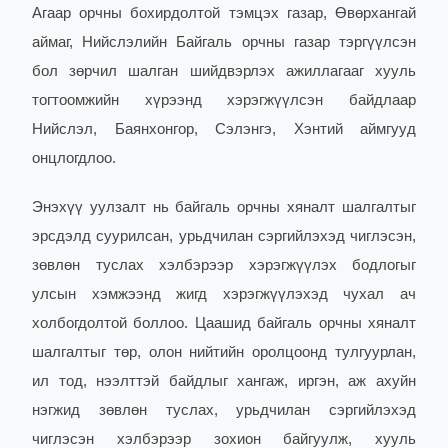
Агаар орчны бохирдолтой тэмцэх газар, Өвөрхангай
аймаг, Нийслэлийн Байгаль орчны газар тэргүүлсэн
бол зөрчил шалган шийдвэрлэх ажиллагааг хууль
тогтоомжийн хүрээнд хэрэгжүүлсэн байдлаар
Нийслэл, Баянхонгор, Сэлэнгэ, Хэнтий аймгууд
онцлогдлоо.
Энэхүү уулзалт нь байгаль орчны хяналт шалгалтыг
эрсдэлд суурилсан, урьдчилан сэргийлэхэд чиглэсэн,
зөвлөн туслах хэлбэрээр хэрэгжүүлэх бодлогыг
улсын хэмжээнд жигд хэрэгжүүлэхэд чухал ач
холбогдолтой боллоо. Цаашид байгаль орчны хяналт
шалгалтыг төр, олон нийтийн оролцоонд тулгуурлан,
ил тод, нээлттэй байдлыг хангаж, иргэн, аж ахуйн
нэгжид зөвлөн туслах, урьдчилан сэргийлэхэд
чиглэсэн хэлбэрээр зохион байгуулж, хууль