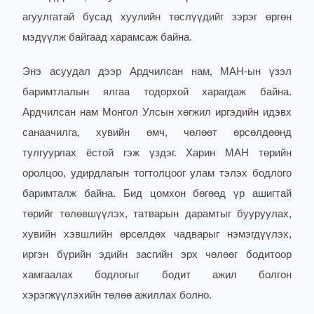
агуулгатай бусад хуулийн төслүүдийг зэрэг өргөн
мэдүүлж байгаад харамсаж байна.
Энэ асуудал дээр Ардчилсан нам, МАН-ын үзэл
баримтлалын ялгаа тодорхой харагдаж байна.
Ардчилсан нам Монгол Улсын хөгжил иргэдийн идэвх
санаачилга, хувийн өмч, чөлөөт өрсөлдөөнд
тулгуурлах ёстой гэж үздэг. Харин МАН төрийн
оролцоо, удирдлагын тогтолцоог улам тэлэх бодлого
баримталж байна. Бид цомхон бөгөөд үр ашигтай
төрийг төлөвшүүлэх, татварын дарамтыг бууруулах,
хувийн хэвшлийн өрсөлдөх чадварыг нэмэгдүүлэх,
иргэн бүрийн эдийн засгийн эрх чөлөөг бодитоор
хамгаалах бодлогыг бодит ажил болгон
хэрэгжүүлэхийн төлөө ажиллах болно.