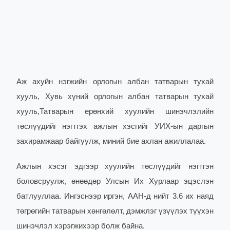
Аж ахуйн нэгжийн орлогын албан татварын тухай
хууль, Хувь хүний орлогын албан татварын тухай
хууль,Татварын ерөнхий хуулийн шинэчлэлийн
төслүүдийг нэгтгэх ажлын хэсгийг УИХ-ын даргын
захирамжаар байгуулж, миний бие ахлан ажиллалаа.
Ажлын хэсэг эдгээр хуулийн төслүүдийг нэгтгэн
боловсруулж, өнөөдөр Улсын Их Хурлаар эцэслэн
батлууллаа. Ингэснээр иргэн, ААН-д нийт 3.6 их наяд
төгрөгийн татварын хөнгөлөлт, дэмжлэг үзүүлэх түүхэн
шинэчлэл хэрэгжихээр болж байна.