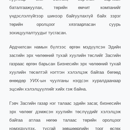
баталгаажуулах, төрийн өмчит компанийг
үндэслэлгүйгээр шинээр байгуулахгүй байх зэрэг
төрийн оролцоог хязгаарласан суурь
зохицуулалтуудыг тусгасан.
Ардчилсан намын бүлгээс өргөн мэдүүлсэн Эдийн
засгийн эрх чөлөөний тухай хуулийн төслийг Засгийн
газраас өргөн барьсан Бизнесийн эрх чөлөөний тухай
хуулийн төсөлтэй нэгтгэн хэлэлцэж байгаа бөгөөд
өнөөдөр УИХ-ын чуулганы нэгдсэн хуралдаанаар
эцсийн хэлэлцүүлгийг хийх гэж байна.
Гэвч Засгийн газар нэг талаас эдийн засаг, бизнесийн
эрх чөлөөг дэмжсэн хуулийн төслүүдийг хэлэлцэж
байгаа атлаа нөгөө талаас төрийн оролцоог
нэмэгдүүлэх, тусгай зөвшөөрлийн тоог өсгөх