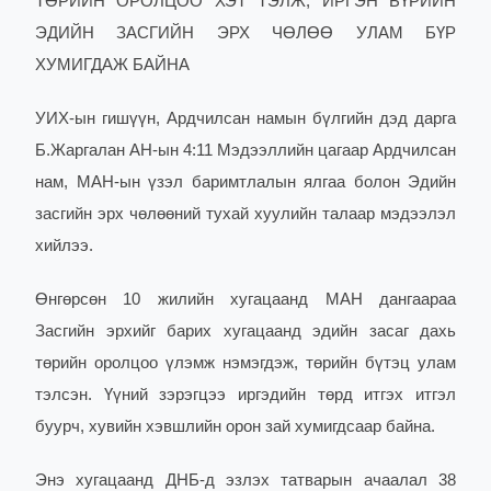
ТӨРИЙН ОРОЛЦОО ХЭТ ТЭЛЖ, ИРГЭН БҮРИЙН
ЭДИЙН ЗАСГИЙН ЭРХ ЧӨЛӨӨ УЛАМ БҮР
ХУМИГДАЖ БАЙНА
УИХ-ын гишүүн,
Ардчилсан намын бүлгийн дэд дарга
Б.Жаргалан
АН-ын 4:11 Мэдээллийн цагаар
Ардчилсан
нам, МАН-ын үзэл баримтлалын ялгаа
болон Эдийн
засгийн эрх чөлөөний тухай хуулийн талаар мэдээлэл
хийлээ.
Өнгөрсөн 10 жилийн хугацаанд МАН дангаараа
Засгийн эрхийг барих хугацаанд эдийн засаг дахь
төрийн оролцоо үлэмж нэмэгдэж, төрийн бүтэц улам
тэлсэн. Үүний зэрэгцээ иргэдийн төрд итгэх итгэл
буурч, хувийн хэвшлийн орон зай хумигдсаар байна.
Энэ хугацаанд ДНБ-д эзлэх татварын ачаалал 38