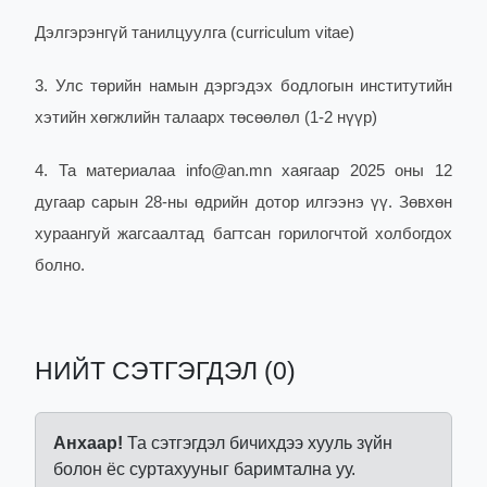
Дэлгэрэнгүй танилцуулга (curriculum vitae)
3. Улс төрийн намын дэргэдэх бодлогын институтийн
хэтийн хөгжлийн талаарх төсөөлөл (1-2 нүүр)
4. Та материалаа info@an.mn хаягаар 2025 оны 12
дугаар сарын 28-ны өдрийн дотор илгээнэ үү. Зөвхөн
хураангуй жагсаалтад багтсан горилогчтой холбогдох
болно.
НИЙТ СЭТГЭГДЭЛ (0)
Анхаар!
Та сэтгэгдэл бичихдээ хууль зүйн
болон ёс суртахууныг баримтална уу.