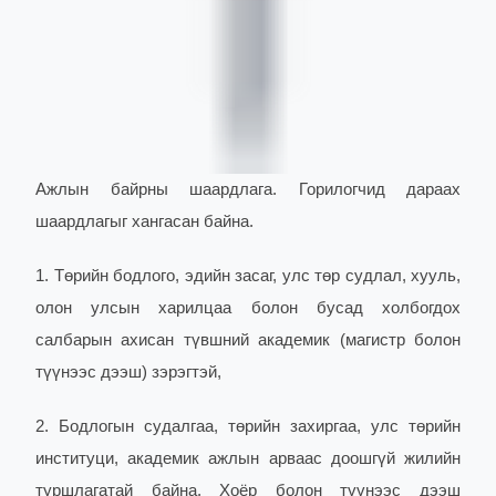
Ажлын байрны шаардлага. Горилогчид дараах
шаардлагыг хангасан байна.
1. Төрийн бодлого, эдийн засаг, улс төр судлал, хууль,
олон улсын харилцаа болон бусад холбогдох
салбарын ахисан түвшний академик (магистр болон
түүнээс дээш) зэрэгтэй,
2. Бодлогын судалгаа, төрийн захиргаа, улс төрийн
институци, академик ажлын арваас доошгүй жилийн
туршлагатай байна. Хоёр болон түүнээс дээш