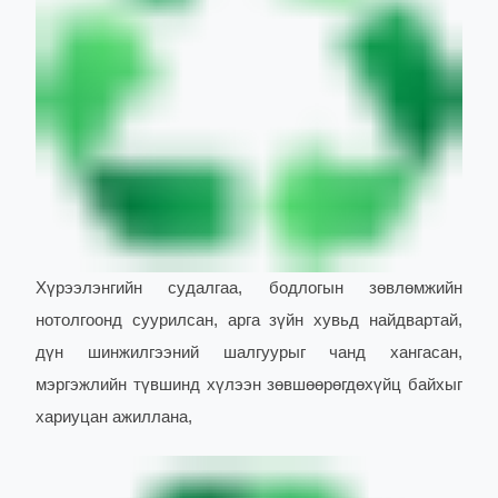
Хүрээлэнгийн судалгаа, бодлогын зөвлөмжийн
нотолгоонд суурилсан, арга зүйн хувьд найдвартай,
дүн шинжилгээний шалгуурыг чанд хангасан,
мэргэжлийн түвшинд хүлээн зөвшөөрөгдөхүйц байхыг
хариуцан ажиллана,