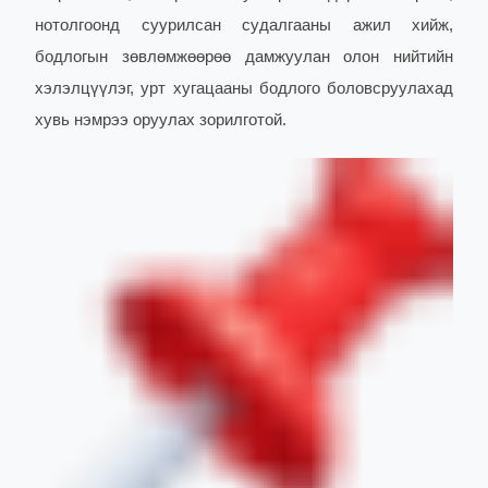
нотолгоонд суурилсан судалгааны ажил хийж,
бодлогын зөвлөмжөөрөө дамжуулан олон нийтийн
хэлэлцүүлэг, урт хугацааны бодлого боловсруулахад
хувь нэмрээ оруулах зорилготой.