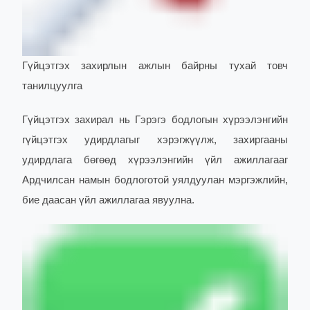
Гүйцэтгэх захирлын ажлын байрны тухай товч
танилцуулга
Гүйцэтгэх захирал нь Гэрэгэ бодлогын хүрээлэнгийн
гүйцэтгэх удирдлагыг хэрэгжүүлж, захиргааны
удирдлага бөгөөд хүрээлэнгийн үйл ажиллагааг
Ардчилсан намын бодлоготой уялдуулан мэргэжлийн,
бие даасан үйл ажиллагаа явуулна.