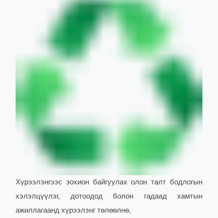
Хүрээлэнгээс зохион байгуулах олон талт бодлогын
хэлэлцүүлэг, дотоодод болон гадаад хамтын
ажиллагаанд хүрээлэнг төлөөлнө,