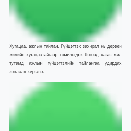
Хугацаа, ажлын тайлан. Гүйцэтгэх захирал нь дөрвөн
жилийн хугацаатайгаар томилогдох бөгөөд хагас жил
тутамд ажлын гүйцэтгэлийн тайлангаа удирдах
зөвлөлд хүргэнэ.