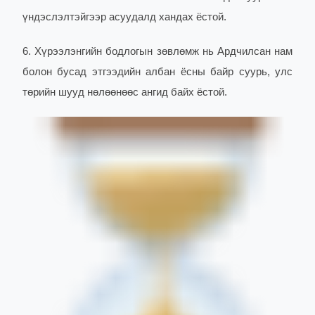
үндэслэлтэйгээр асуудалд хандах ёстой.
6. Хүрээлэнгийн бодлогын зөвлөмж нь Ардчилсан нам
болон бусад этгээдийн албан ёсны байр суурь, улс
төрийн шууд нөлөөнөөс ангид байх ёстой.