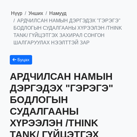
Нүүр
Унших
Намууд
АРДЧИЛСАН НАМЫН ДЭРГЭДЭХ "ГЭРЭГЭ"
БОДЛОГЫН СУДАЛГААНЫ ХҮРЭЭЛЭН /THINK
TANK/ ГҮЙЦЭТГЭХ ЗАХИРАЛ СОНГОН
ШАЛГАРУУЛАХ НЭЭЛТТЭЙ ЗАР
Буцах
АРДЧИЛСАН НАМЫН
ДЭРГЭДЭХ "ГЭРЭГЭ"
БОДЛОГЫН
СУДАЛГААНЫ
ХҮРЭЭЛЭН /THINK
TANK/ ГҮЙЦЭТГЭХ