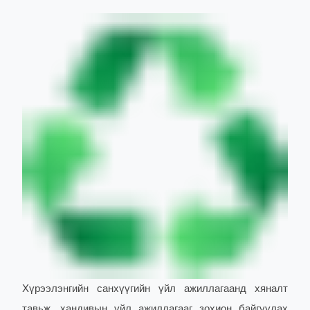
Хүрээлэнгийн санхүүгийн үйл ажиллагаанд хяналт
тавьж, хандивын үйл ажиллагааг зохион байгуулах