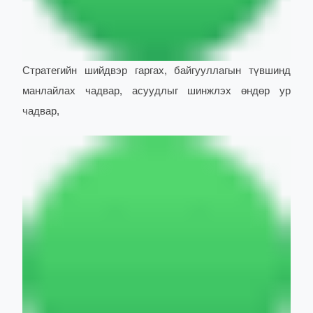
Стратегийн шийдвэр гаргах, байгууллагын түвшинд
манлайлах чадвар, асуудлыг шинжлэх өндөр ур
чадвар,