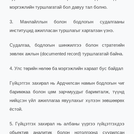
мэргэжлийн туршлагатай бол давуу тал болно.
3. Манлайллын болон бодлогын судалгааны
институцид ажилласан туршлагыг харгалзан үзнэ.
Судалгаа, бодлогын шинжилгээ болон стратегийн
зөвлөх ажлын (documented record) туршлагатай байна.
4. Улс төрийн нөлөө ба мэргэжлийн хараат бус байдал
Гүйцэтгэх захирал нь Ардчилсан намын бодлогын чиг
баримжаа болон цөм зарчмуудыг баримталж, түүнд
нийцсэн үйл ажиллагаа явуулахыг хүлээн зөвшөөрөх
ёстой.
5. Гүйцэтгэх захирал нь албаны үүргээ гүйцэтгэхдээ
обьектив аналитик болон нотолгоонд суурилсан