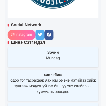
Social Network
Instagram
Шинэ Сэтгэгдэл
Зочин
Mundag
хэн ч биш
одоо тог тасрахаар яах юм бэ энэ мэтийгээ хийж
тунгааж мэддэггүй юм биш үү энэ салбарын
хүмүүс нь өөосдөө