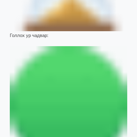
Голлох ур чадвар: