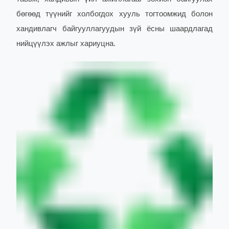
бөгөөд түүнийг холбогдох хууль тогтоомжид болон
хандивлагч байгууллагуудын зүй ёсны шаардлагад
нийцүүлэх ажлыг хариуцна.