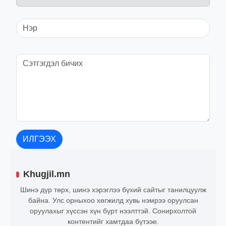
ИЛГЭЭХ
Khugjil.mn
Шинэ дүр төрх, шинэ хэрэглээ бүхий сайтыг танилцуулж
байна. Улс орныхоо хөгжилд хувь нэмрээ оруулсан
оруулахыг хүссэн хүн бүрт нээлттэй. Сонирхолтой
контентийг хамтдаа бүтээе.