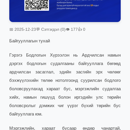
📅 2025-12-23
💬 Сэтгэгдэл (0)
👁 177
👍 0
Байгууллагын тухай
Гэрэгэ Бодлогын Хүрээлэн нь Ардчилсан намын
дэргэх бодлогын судалгааны байгууллага бөгөөд
ардчилсан засаглал, эдийн засгийн эрх чөлөөг
бэхжүүлэхийн төлөө нотолгоонд суурилсан бодлого
боловсруулахад хараат бус, мэргэжлийн судалгаа
хийх, намын гишүүд болон иргэдийн улс төрийн
боловсролыг дэмжих чиг үүрэг бүхий төрийн бус
байгууллага юм.
Мэргэжлийн, хараат бусаар өндөр чанартай,