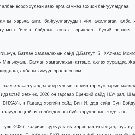
 албан ёсоор хүлээн авах арга хэмжээ зохион байгуулагдлаа.
амны харьяа анги, байгууллагуудын үйл ажиллагаа, алба 
 тутмын бэлэн байдлыг хангах зориулалт бүхий зорчигч 
 гишүүн, Батлан хамгаалахын сайд Д.Батлут, БНХАУ-аас Монг
ь Миньжуань, Батлан хамгаалахын атташе, ахлах хурандаа Ж
дирдлага, албаны хүмүүс оролцсон юм.
г нээж хэлсэн үгэндээ хоёр улсын төрийн тэргүүн нарын манла
идэвхтэй хөгжиж, 2026 он гарсаар Ерөнхий сайд Н.Учрал, Ша
, БНХАУ-ын Гадаад хэргийн сайд Ван И, дэд сайд Сун Вэйд
талууд онцгой ач холбогдол өгч буйг харуулсныг тэмдэглэв.
түнш-2026” хээрийн сургууль нь харилцан итгэлцэл, бүс нут