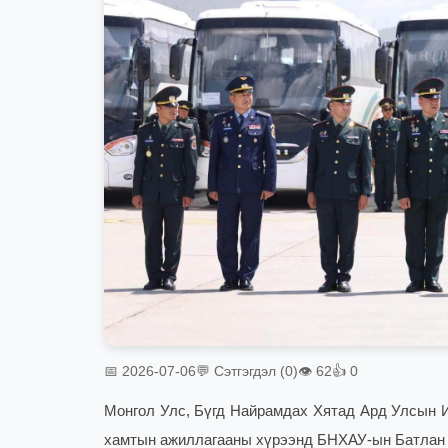
📅 2026-07-06
💬 Сэтгэгдэл (0)
👁 62
👍 0
Монгол Улс, Бүгд Найрамдах Хятад Ард Улсын И
хамтын ажиллагааны хүрээнд БНХАУ-ын Батлан 