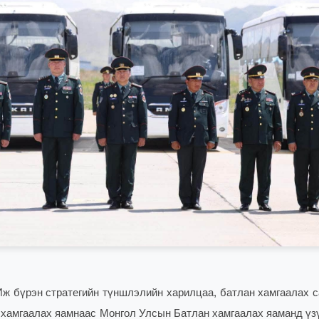
ж бүрэн стратегийн түншлэлийн харилцаа, батлан хамгаалах 
хамгаалах яамнаас Монгол Улсын Батлан хамгаалах яаманд үз