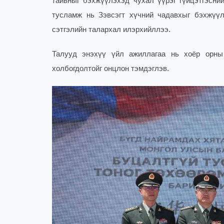
тайвныг бэхжүүлэхэд чухал үүрэг гүйцэтгэсни
тусламж нь Зэвсэгт хүчний чадавхыг бэхжүү
сэтгэлийн талархал илэрхийллээ.
Талууд энэхүү үйл ажиллагаа нь хоёр орны 
холбогдолтойг онцлон тэмдэглэв.