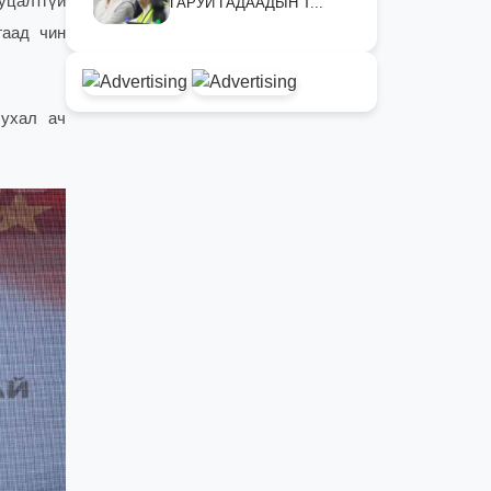
уцалтгүй
ГАРУЙ ГАДААДЫН Т...
гаад чин
чухал ач