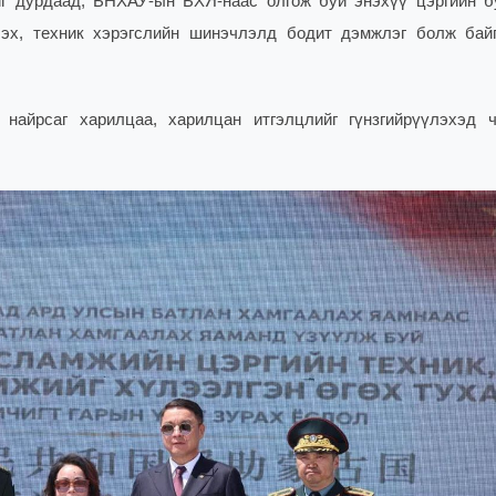
йг дурдаад, БНХАУ-ын БХЯ-наас олгож буй энэхүү цэргийн б
лэх, техник хэрэгслийн шинэчлэлд бодит дэмжлэг болж бай
найрсаг харилцаа, харилцан итгэлцлийг гүнзгийрүүлэхэд 