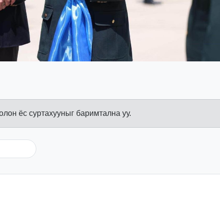
болон ёс суртахууныг баримтална уу.