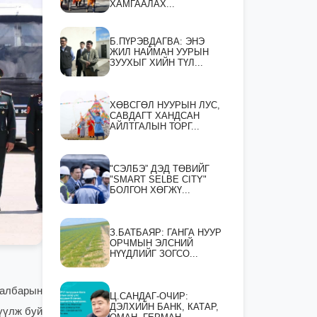
ХАМГААЛАХ...
Б.ПҮРЭВДАГВА: ЭНЭ
ЖИЛ НАЙМАН УУРЫН
ЗУУХЫГ ХИЙН ТҮЛ...
ХӨВСГӨЛ НУУРЫН ЛУС,
САВДАГТ ХАНДСАН
АЙЛТГАЛЫН ТОРГ...
"СЭЛБЭ” ДЭД ТӨВИЙГ
"SMART SELBE CITY"
БОЛГОН ХӨГЖҮ...
З.БАТБАЯР: ГАНГА НУУР
ОРЧМЫН ЭЛСНИЙ
НҮҮДЛИЙГ ЗОГСО...
салбарын
Ц.САНДАГ-ОЧИР:
ДЭЛХИЙН БАНК, КАТАР,
үүлж буй