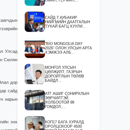
ОМАН, ГЕРМАН,...
САЙД Т.АУБАКИР
хаагчдын
НИЙГМИЙН ДААТГАЛЫН
ТУХАЙ БАГЦ ХУУЛИ...
тээврийн
“BIO MONGOLIA DAY
2026” ОЛОН УЛСЫН АРГА
ол Улсад
ХЭМЖЭЭ АЛБ...
ан Сюлян
МОНГОЛ УЛСЫН
ЦӨЛЖИЛТ, ГАЗРЫН
ДОРОЙТЛЫН ТӨЛӨВ
БАЙДЛ...
йлал дор
дар сайд
АТГ:АШИГ СОНИРХЛЫН
ЗӨРЧИЛТЭЙ
ун нарын
ХОЛБООТОЙ 98
ГОМДОЛ,...
гийн энх
КОП17 БАГА ХУРАЛД
ОРОЛЦОХООР 4500