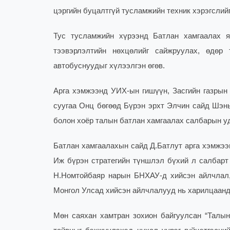
цэргийн буцалтгүй тусламжийн техник хэрэгслийг
Тус тусламжийн хүрээнд Батлан хамгаалах я
тээвэрлэлтийн нөхцөлийг сайжруулах, өдөр
автобуснуудыг хүлээлгэн өгөв.
Арга хэмжээнд УИХ-ын гишүүн, Засгийн газрын
суугаа Онц бөгөөд Бүрэн эрхт Элчин сайд Шэн
болон хоёр талын батлан хамгаалах салбарын у
Батлан хамгаалахын сайд Д.Батлут арга хэмжээ
Иж бүрэн стратегийн түншлэл бүхий л салбарт 
Н.Номтойбаяр нарын БНХАУ-д хийсэн айлчлал
Монгол Улсад хийсэн айлчлалууд нь харилцаанд 
Мөн саяхан хамтран зохион байгуулсан “Талын 