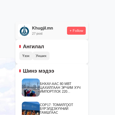
Khugjil.mn
+ Follow
27 post
Ангилал
Үзэх
Унших
Шинэ мэдээ
БНХАУ-ААС 80 МВТ
ЦАХИЛГААН ЭРЧИМ ХҮЧ
ИМПОРТЛОХ 220...
СOP17: ТОМИЛГООТ
БҮРЭЛДЭХҮҮНИЙ
ГАМШГААС