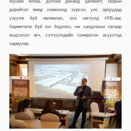
бүсийн ялгаа, дэлхий дахинд цөлжилт, газрын
доройтол ямар хэмжээнд хүрсэн, улс орнуудад
үзүүлж буй нөлөөлөл, энэ чиглэлд НҮБ-аас
баримталж буй гол бодлого, чиг хандлагын талаар
мэдээлэл өгч, сэтгүүлчдийн сонирхсон асуултад
хариулав.