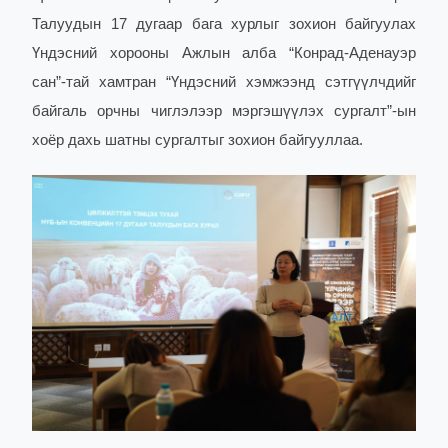
Талуудын 17 дугаар бага хурлыг зохион байгуулах
Үндэсний хорооны Ажлын алба “Конрад-Аденауэр
сан”-тай хамтран “Үндэсний хэмжээнд сэтгүүлчдийг
байгаль орчны чиглэлээр мэргэшүүлэх сургалт”-ын
хоёр дахь шатны сургалтыг зохион байгууллаа.