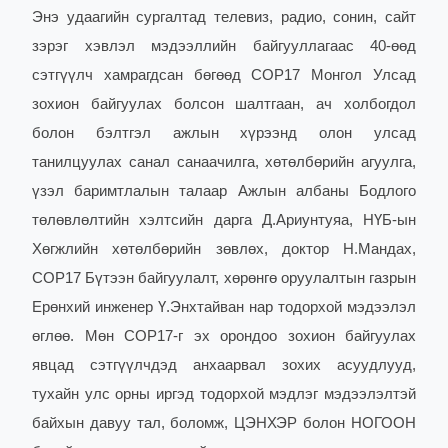
Энэ удаагийн сургалтад телевиз, радио, сонин, сайт
зэрэг хэвлэл мэдээллийн байгууллагаас 40-өөд
сэтгүүлч хамрагдсан бөгөөд COP17 Монгол Улсад
зохион байгуулах болсон шалтгаан, ач холбогдол
болон бэлтгэл ажлын хүрээнд олон улсад
танилцуулах санал санаачилга, хөтөлбөрийн агуулга,
үзэл баримтлалын талаар Ажлын албаны Бодлого
төлөвлөлтийн хэлтсийн дарга Д.Ариунтуяа, НҮБ-ын
Хөгжлийн хөтөлбөрийн зөвлөх, доктор Н.Мандах,
COP17 Бүтээн байгуулалт, хөрөнгө оруулалтын газрын
Ерөнхий инженер Ү.Энхтайван нар тодорхой мэдээлэл
өглөө. Мөн COP17-г эх орондоо зохион байгуулах
явцад сэтгүүлчдэд анхаарвал зохих асуудлууд,
тухайн улс орны иргэд тодорхой мэдлэг мэдээлэлтэй
байхын давуу тал, боломж, ЦЭНХЭР болон НОГООН