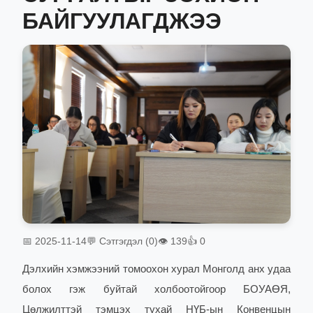
БАЙГУУЛАГДЖЭЭ
📅 2025-11-14
💬 Сэтгэгдэл (0)
👁 139
👍 0
Дэлхийн хэмжээний томоохон хурал Монголд анх удаа
болох гэж буйтай холбоотойгоор БОУАӨЯ,
Цөлжилттэй тэмцэх тухай НҮБ-ын Конвенцын