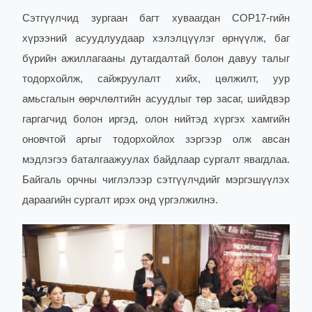
Сэтгүүлчид зургаан багт хуваагдан COP17-гийн
хүрээний асуудлуудаар хэлэлцүүлэг өрнүүлж, баг
бүрийн ажиллагааны дутагдалтай болон давуу талыг
тодорхойлж, сайжруулалт хийх, цөлжилт, уур
амьсгалын өөрчлөлтийн асуудлыг төр засаг, шийдвэр
гаргагчид болон иргэд, олон нийтэд хүргэх хамгийн
оновчтой аргыг тодорхойлох зэргээр олж авсан
мэдлэгээ баталгаажуулах байдлаар сургалт явагдлаа.
Байгаль орчны чиглэлээр сэтгүүлчдийг мэргэшүүлэх
дараагийн сургалт ирэх онд үргэлжилнэ.