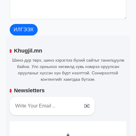
ИЛГЭЭХ
Khugjil.mn
Шинэ дүр төрх, шинэ хэрэглээ бүхий сайтыг танилцуулж
байна. Улс орныхоо хөгжилд хувь нэмрээ оруулсан
оруулахыг хүссэн хүн бүрт нээлттэй. Сонирхолтой
контентийг хамтдаа бүтээе.
Newsletters
✉️