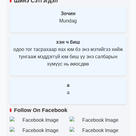
Шинэ Сэтгэгдэл
Зочин
Mundag
хэн ч биш
одоо тог тасрахаар яах юм бэ энэ мэтийгээ хийж
тунгааж мэддэггүй юм биш үү энэ салбарын
хүмүүс нь өөосдөө
a
a
Follow On Facebook