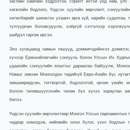
засгийн хамгийн ээдрээтэй, сорилт ихтэй үед нам, улс
хөгжлийн бодлого, Үндсэн хуулийн өөрчлөлт, сонгуулий
хөтөлбөрийг шинжлэх ухаанч арга зүй, нарийн судалгаа, 
тулгуурлан боловсруулж, хоёргүй сэтгэлээр хэрэгжүү
шийдэл гаргаж ирсэн.
Энэ хугацаанд намын гишүүд, дэмжигчдийнхээ дэмжлэг
хүчээр Ерөнхийлөгчийн сонгууль болон Улсын Их Хурлы
удаагийн сонгуулийн ялалтыг дараалан байгуулж, Монг
Намыг зөвхөн Монголдоо төдийгүй Евро-Азийн бүс нутаг
зөвшөөрөгдсөн, тогтвортой, бодлоготой, орчин үеийн и
болгон төлөвшүүлэхийн төлөө бүх хүчээ зориулан аж
билээ.
Үндсэн хуулийн өөрчлөлтөөр Монгол Улсын парламентын 
чадвар нэмэгдэж, нийгмийн олон бүлэг, үзэл бодлын 