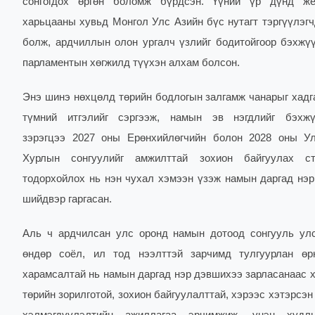
сонгогдох өргөн боломж бүрдсэн. Үүний үр дүнд же
харьцааны хувьд Монгол Улс Азийн бүс нутагт тэргүүлэгч
болж, ардчиллын олон ургалч үзлийг бодитойгоор бэхжү
парламентын хөгжилд түүхэн алхам болсон.
Энэ шинэ нөхцөлд төрийн бодлогын залгамж чанарыг хадг
түмний итгэлийг сэргээж, намын эв нэгдлийг бэхжү
зэрэгцээ 2027 оны Ерөнхийлөгчийн болон 2028 оны У
Хурлын сонгуулийг амжилттай зохион байгуулах стр
тодорхойлох нь нэн чухал хэмээн үзэж намын даргад нэ
шийдвэр гаргасан.
Аль ч ардчилсан улс оронд намын дотоод сонгууль ул
өндөр соёл, ил тод нээлттэй зарчимд тулгуурлан өрн
харамсалтай нь намын даргад нэр дэвшихээ зарласанаас 
төрийн зорилготой, зохион байгуулалттай, хэрээс хэтэрсэн 