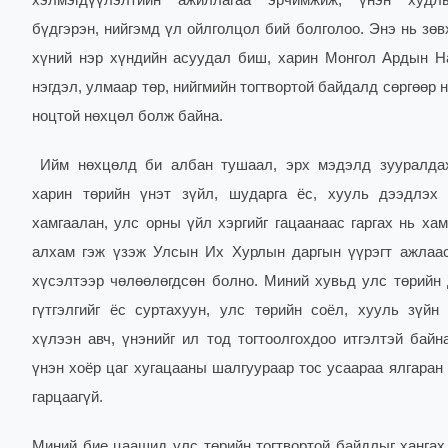
хэлмэгдүүлэлтийн ажиллагаа эрчимжиж, үнэн худл
бүдгэрэн, нийгэмд үл ойлголцол бий болголоо. Энэ нь зөв
хүний нэр хүндийн асуудал биш, харин Монгол Ардын 
нэгдэл, улмаар төр, нийгмийн тогтвортой байдалд сөргөөр 
ноцтой нөхцөл болж байна.
Ийм нөхцөлд би албан тушаал, эрх мэдэлд зууралдах
харин төрийн үнэт зүйл, шударга ёс, хууль дээдлэх 
хамгаалан, улс орны үйл хэргийг гацаанаас гаргах нь хам
алхам гэж үзэж Улсын Их Хурлын даргын үүрэгт ажлаа
хүсэлтээр чөлөөлөгдсөн болно. Миний хувьд улс төрийн 
гүтгэлгийг ёс суртахуун, улс төрийн соёл, хууль зүйн
хүлээн авч, үнэнийг ил тод тогтоолгохдоо итгэлтэй байн
үнэн хоёр цаг хугацааны шалгуураар тос усаараа ялгаран 
гарцаагүй.
Миний бие цаашид улс төрийн тогтвортой байдлыг хангах