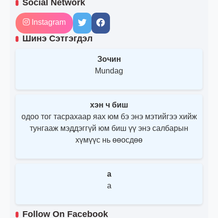
Social Network
Instagram
Шинэ Сэтгэгдэл
Зочин
Mundag
хэн ч биш
одоо тог тасрахаар яах юм бэ энэ мэтийгээ хийж
тунгааж мэддэггүй юм биш үү энэ салбарын
хүмүүс нь өөосдөө
a
a
Follow On Facebook