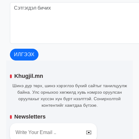
ИЛГЭЭХ
Khugjil.mn
Шинэ дүр төрх, шинэ хэрэглээ бүхий сайтыг танилцуулж
байна. Улс орныхоо хөгжилд хувь нэмрээ оруулсан
оруулахыг хүссэн хүн бүрт нээлттэй. Сонирхолтой
контентийг хамтдаа бүтээе.
Newsletters
✉️