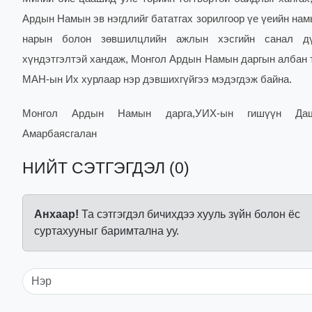
Ардын Намын эв нэгдлийг бататгах зорилгоор үе үеийн нам
нарын болон зөвшилцлийн ажлын хэсгийн санал дү
хүндэтгэлтэй хандаж, Монгол Ардын Намын даргын албан
МАН-ын Их хурлаар нэр дэвшихгүйгээ мэдэгдэж байна.
Монгол Ардын Намын дарга,УИХ-ын гишүүн Дашз
Амарбаясгалан
НИЙТ СЭТГЭГДЭЛ (0)
Анхаар!
Та сэтгэгдэл бичихдээ хууль зүйн болон ёс
суртахууныг баримтална уу.