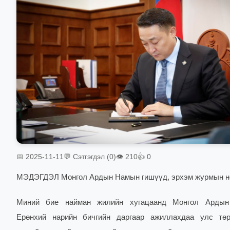
📅 2025-11-11
💬 Сэтгэгдэл (0)
👁 210
👍 0
МЭДЭГДЭЛ Монгол Ардын Намын гишүүд, эрхэм журмын нө
Миний бие найман жилийн хугацаанд Монгол Арды
Ерөнхий нарийн бичгийн даргаар ажиллахдаа улс төр