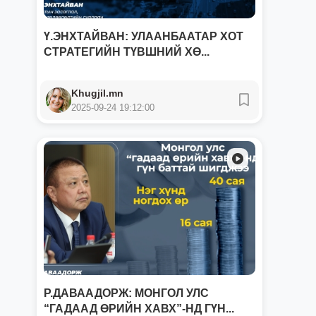
Ү.ЭНХТАЙВАН: УЛААНБААТАР ХОТ
СТРАТЕГИЙН ТҮВШНИЙ ХӨ...
Khugjil.mn
2025-09-24 19:12:00
Р.ДАВААДОРЖ: МОНГОЛ УЛС
“ГАДААД ӨРИЙН ХАВХ”-НД ГҮН...