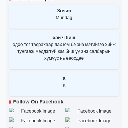
Зочин
Mundag
хэн ч биш
одоо тог тасрахаар яах юм бэ энэ мэтийгээ хийж
тунгааж мэддэггүй юм биш үү энэ салбарын
хүмүүс нь өөосдөө
a
a
Follow On Facebook