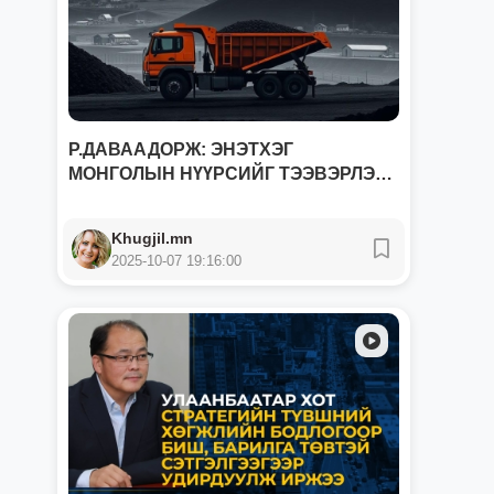
Р.ДАВААДОРЖ: ЭНЭТХЭГ
МОНГОЛЫН НҮҮРСИЙГ ТЭЭВЭРЛЭХ
Ө...
Khugjil.mn
2025-10-07 19:16:00