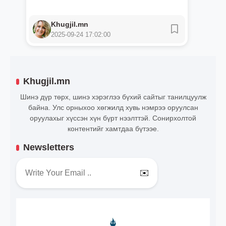
Khugjil.mn
2025-09-24 17:02:00
Khugjil.mn
Шинэ дүр төрх, шинэ хэрэглээ бүхий сайтыг танилцуулж
байна. Улс орныхоо хөгжилд хувь нэмрээ оруулсан
оруулахыг хүссэн хүн бүрт нээлттэй. Сонирхолтой
контентийг хамтдаа бүтээе.
Newsletters
✉️