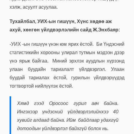
хэлж, асуулт асуулаа.
Тухайлбал, УИХ-ын гишүүн, Хүнс хөдөө аж
ахуй, хөнгөн үйлдвэрлэлийн сайд Ж.Энхбаяр:
-УИХ -ын гишүүн үнэн юм ярих ёстой. Би Үндэсний
статистикийн хорооны улирал тутмын мэдээн дээр
үнэ ярьж байгаа. Миний эрхлэх ауудлын хүрээнд
улаан буудайн тариалалт үйлдвэрлэл. Улаан
буудай тариалах ёстой, гурилын үйлдвэрүүдэд
тогтвортой нийлүүлэх ёстой.
Хямд гээд Оросоос гурил авч байна.
Ингэхээр үндэсний үйлдвэрлэлийнхээ 40
хувийг алдаад байна. Ийм байдлаар удахгүй
дотоодын үйлдвэрлэл байхгүй болох нь.