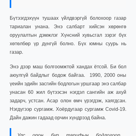
Бүтээгдэхүүн тушаах үйлдвэргүй болохоор газар
тариалан унана. Энэ салбарт хийсэн хөрөнгө
оруулалтын дэмжлэг Хүнсний хувьсгал зэрэг бүх
хөтөлбөр үр дүнгүй болно. Бүх юмны суурь нь
газар.
Энэ дээр маш болгоомжтой хандах ётсой. Би бол
аюулгүй байдлыг бодож байгаа. 1990, 2000 оны
үеийн эдийн засгийн бодлогын уршгаар энэ салбар
унасан 60 жил бүтээсэн нэгдэл сангийн аж ахуй
задарч, устсан. Асар олон өмч үрэгдэж, хаягдсан.
Нэгдүгээр сургамж. Хоёрдугаар сургамж Covid-19.
Дайн дажин гадаад орчин хүндрээд байна.
Улс орон бүр тарифын бодлогоор