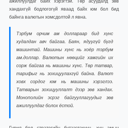
ажиллуулдаг байх хэрэгтэй. Төр асуудалд зөв
хандахгүй бодлогогүй яваад байх юм бол бид
байнга валютын хомсдолтой л явна.
Тэрбум орчим ам доллараар бид хүнс
худалдан авч байгаа. Баян, ядуугүй бүгд
машинтай. Машины хүнс нь хоёр тэрбум
ам.доллар. Валютын нөөцийг хамгийн их
сорж байгаа нь машины хүнс. Төр татвар,
тарифыг нь зохицуулахгүй байна. Валют
ховх сордог юм нь машины хэрэглээ.
Татварын зохицууллалт дээр зөв хандах.
Монополийн эсрэг байгууллагуудыг зөв
ажиллуулдаг болох ёстой.
Гурил бол стратегийн бүтээгдэхүүн, хүн амын