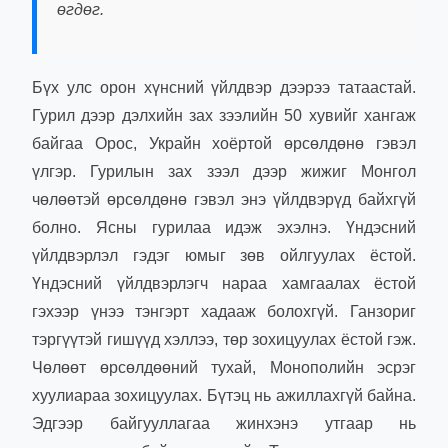
өгдөг.
Бүх улс орон хүнсний үйлдвэр дээрээ татаастай.
Гурил дээр дэлхийн зах зээлийн 50 хувийг хангаж
байгаа Орос, Украйн хоёртой өрсөлдөнө гэвэл
үлгэр. Гурилын зах зээл дээр жижиг Монгол
чөлөөтэй өрсөлдөнө гэвэл энэ үйлдвэрүд байхгүй
болно. Ясны гурилаа идэж эхэлнэ. Үндэсний
үйлдвэрлэл гэдэг юмыг зөв ойлгуулах ёстой.
Үндэсний үйлдвэрлэгч нараа хамгаалах ёстой
гэхээр үнээ тэнгэрт хадааж болохгүй. Ганзориг
тэргүүтэй гишүүд хэллээ, төр зохицуулах ёстой гэж.
Чөлөөт өрсөлдөөний тухай, Монополийн эсрэг
хуулиараа зохицуулах. Бүтэц нь ажиллахгүй байна.
Эдгээр байгууллагаа жинхэнэ утгаар нь