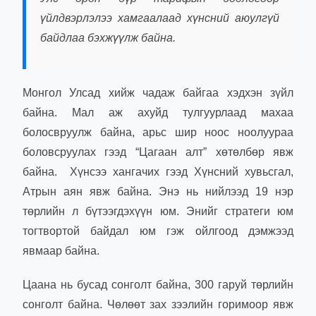
үйлдвэрлэлээ хамгаалаад хүнсний аюулгүй
байдлаа бэхжүүлж байна.
Монгол Улсад хийж чадаж байгаа хэдхэн зүйл
байна. Мал аж ахуйд тулгуурлаад махаа
болосвруулж байна, арьс шир ноос ноолуураа
боловсруулах гээд “Цагаан алт” хөтөлбөр явж
байна. Хүнсээ хангачих гээд Хүнсний хувьсгал,
Атрын аян явж байна. Энэ нь нийлээд 19 нэр
төрлийн л бүтээгдэхүүн юм. Энийг стратеги юм
тогтвортой байдал юм гэж ойлгоод дэмжээд
явмаар байна.
Цаана нь бусад сонголт байна, 300 гаруй төрлийн
сонголт байна. Чөлөөт зах зээлийн горимоор явж