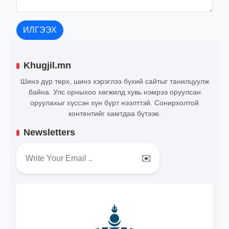
ИЛГЭЭХ
Khugjil.mn
Шинэ дүр төрх, шинэ хэрэглээ бүхий сайтыг танилцуулж
байна. Улс орныхоо хөгжилд хувь нэмрээ оруулсан
оруулахыг хүссэн хүн бүрт нээлттэй. Сонирхолтой
контентийг хамтдаа бүтээе.
Newsletters
✉️