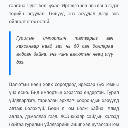
гаргана гэдэг бол чухал. Иргэдээ зөв авч явна гэдэг
төрийн асуудал. Гишүүд энэ асуудал дээр зөв
ойлголт өгөх ёстой.
Гурилын импортын татварыг авч
хаясанаар наад зах нь 60 сая доллараа
алдсан байна, энэ чинь валютын нөөц шүү
дээ.
Валютын нөөц ховх сорогдоод ирэхээр бүх юмны
үнэ өснө. Бид импортын хэрэглээ өндөртэй. Гурил
үйлдвэрлэгч, тариалан эрхлэгч хоорондын хэрүүлд
автаж болохгүй. Бөөн л юм болж байна. Хямд
авлаа, дамаллаа гээд. Ж.Энхбаяр сайдын хэлээд
байгаа гурилын үйлдвэрийн ашиг хэд нугалсан юм