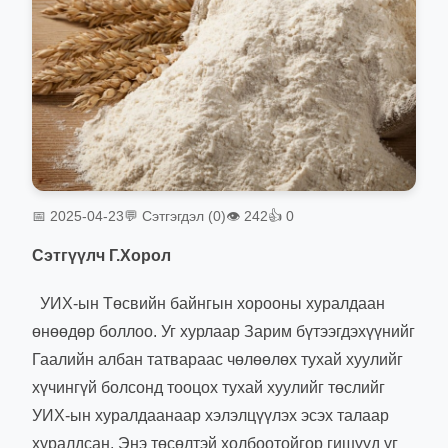
📅 2025-04-23
💬 Сэтгэгдэл (0)
👁 242
👍 0
Сэтгүүлч Г.Хорол
УИХ-ын Төсвийн байнгын хорооны хуралдаан
өнөөдөр боллоо. Уг хурлаар Зарим бүтээгдэхүүнийг
Гаалийн албан татвараас чөлөөлөх тухай хуулийг
хүчингүй болсонд тооцох тухай хуулийг төслийг
УИХ-ын хуралдаанаар хэлэлцүүлэх эсэх талаар
хуралдсан. Энэ төсөлтэй холбоотойгор гишүүд үг