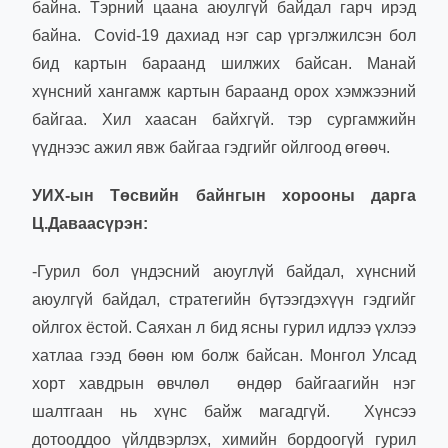
байна. Тэрний цаана аюулгүй байдал гарч ирэд
байна. Covid-19 дахиад нэг сар үргэлжилсэн бол
бид картын бараанд шилжих байсан. Манай
хүнсний хангамж картын бараанд орох хэмжээний
байгаа. Хил хаасан байхгүй. тэр сургамжийн
үүднээс ажил явж байгаа гэдгийг ойлгоод өгөөч.
УИХ-ын Төсвийн байнгын хорооны дарга
Ц.Даваасүрэн:
-Гурил бол үндэсний аюуглүй байдал, хүнсний
аюулгүй байдал, стратегийн бүтээгдэхүүн гэдгийг
ойлгох ёстой. Саяхан л бид ясны гурил идлээ үхлээ
хатлаа гээд бөөн юм болж байсан. Монгол Улсад
хорт хавдрын өвчлөл өндөр байгаагийн нэг
шалтгаан нь хүнс байж магадгүй. Хүнсээ
дотооддоо үйлдвэрлэх, химийн бордоогүй гурил