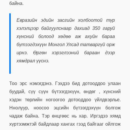
байна.
Евразийн эдийн засгийн холбоотой түр
хэлэлцээр байгуулснаар дахиад 350 гаруй
хүнсний болоод хөдөө аж ахуйн бараа
бүтээгдэхүүн Монгол Улсад татваргүй орж
ирнэ. Өргөн хэрэглээний бараан дээр
хямдрал үүснэ.
Тоо эрс нэмэгдэнэ. Гэхдээ бид дотооддоо улаан
буудай, сүү сүүн бүтээгдэхүүн, өндөг , хүнсний
хэдэн төрлийн ногоогоо дотооддоо үйлдвэрлье.
Ннолуур, ноосоо эцсийн бүтээгдэхүүн болгож
чадаж байна. Тэр өнцгөөс нь хар. Иргэдээ хямд
хүртээмжтэй байдлаар хангах гээд байгааг ойлгож