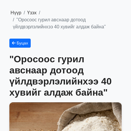
Нүүр
Үзэх
"Оросоос гурил авснаар дотоод
үйлдвэрлэлийнхээ 40 хувийг алдаж байна"
Буцах
"Оросоос гурил
авснаар дотоод
үйлдвэрлэлийнхээ 40
хувийг алдаж байна"