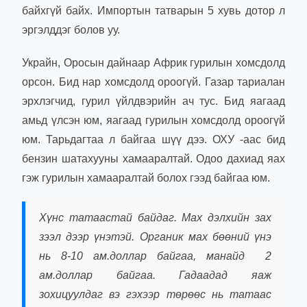
байхгүй байх. Импортын татварын 5 хувь дотор л
эргэлддэг болов уу.
Украйн, Оросын дайнаар Африк гурилын хомсдолд
орсон. Бид нар хомсдолд ороогүй. Газар тариалан
эрхлэгчид, гурил үйлдвэрийн ач тус. Бид яагаад
амьд үлсэн юм, яагаад гурилын хомсдолд ороогүй
юм. Тарьдагтаа л байгаа шүү дээ. ОХУ -аас бид
бензин шатахууны хамааралтай. Одоо дахиад яах
гэж гурилын хамааралтай болох гээд байгаа юм.
Хүнс татаастай байдаг. Мах дэлхийн зах
зээл дээр үнэтэй. Органик мах бөөний үнэ
нь 8-10 ам.доллар байгаа, манайд 2
ам.доллар байгаа. Гадаадад яаж
зохицуулдаг вэ гэхээр төрөөс нь татаас