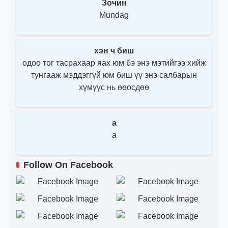
Зочин
Mundag
хэн ч биш
одоо тог тасрахаар яах юм бэ энэ мэтийгээ хийж
тунгааж мэддэггүй юм биш үү энэ салбарын
хүмүүс нь өөосдөө
a
a
Follow On Facebook