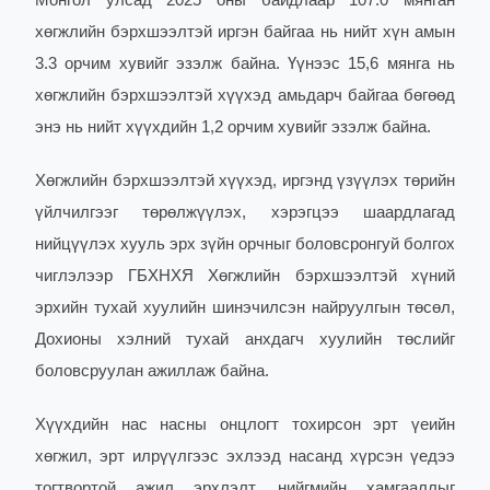
Монгол улсад 2025 оны байдлаар 107.0 мянган
хөгжлийн бэрхшээлтэй иргэн байгаа нь нийт хүн амын
3.3 орчим хувийг эзэлж байна. Үүнээс 15,6 мянга нь
хөгжлийн бэрхшээлтэй хүүхэд амьдарч байгаа бөгөөд
энэ нь нийт хүүхдийн 1,2 орчим хувийг эзэлж байна.
Хөгжлийн бэрхшээлтэй хүүхэд, иргэнд үзүүлэх төрийн
үйлчилгээг төрөлжүүлэх, хэрэгцээ шаардлагад
нийцүүлэх хууль эрх зүйн орчныг боловсронгуй болгох
чиглэлээр ГБХНХЯ Хөгжлийн бэрхшээлтэй хүний
эрхийн тухай хуулийн шинэчилсэн найруулгын төсөл,
Дохионы хэлний тухай анхдагч хуулийн төслийг
боловсруулан ажиллаж байна.
Хүүхдийн нас насны онцлогт тохирсон эрт үеийн
хөгжил, эрт илрүүлгээс эхлээд насанд хүрсэн үедээ
тогтвортой ажил эрхлэлт, нийгмийн хамгааллыг