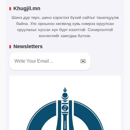
Khugjil.mn
Шинэ дүр төрх, шинэ хэрэглээ бүхий сайтыг танилцуулж
байна. Улс орныхоо хөгжилд хувь нэмрээ оруулсан
оруулахыг хүссэн хүн бүрт нээлттэй. Сонирхолтой
контентийг хамтдаа бүтээе.
Newsletters
✉️