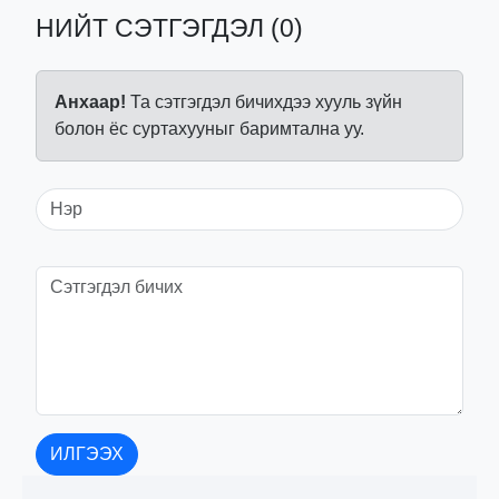
НИЙТ СЭТГЭГДЭЛ (0)
Анхаар!
Та сэтгэгдэл бичихдээ хууль зүйн
болон ёс суртахууныг баримтална уу.
ИЛГЭЭХ