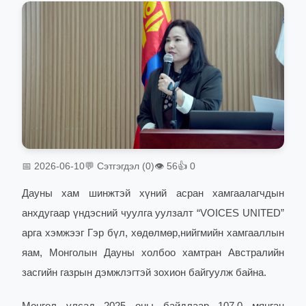
📅 2026-06-10
💬 Сэтгэгдэл (0)
👁 56
👍 0
Дауны хам шинжтэй хүний асран хамгаалагчдын
анхдугаар үндэсний чуулга уулзалт “VOICES UNITED”
арга хэмжээг Гэр бүл, хөдөлмөр,нийгмийн хамгааллын
яам, Монголын Дауны холбоо хамтран Австралийн
засгийн газрын дэмжлэгтэй зохион байгуулж байна.