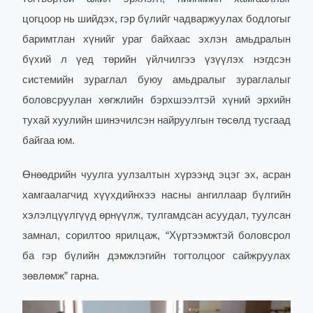
цогцоор нь шийдэх, гэр бүлийг чадваржуулах бодлогыг
баримтлан хүнийг ураг байхаас эхлэн амьдралын
бүхий л үед төрийн үйлчилгээ үзүүлэх нэгдсэн
системийн зураглал буюу амьдралыг зураглалыг
боловсруулан хөгжлийн бэрхшээлтэй хүний эрхийн
тухай хуулийн шинэчилсэн найруулгын төсөлд тусгаад
байгаа юм.
Өнөөдрийн чуулга уулзалтын хүрээнд эцэг эх, асран
хамгаалагчид хүүхдийнхээ насны ангиллаар бүлгийн
хэлэлцүүлгүүд өрнүүлж, тулгамдсан асуудал, туулсан
замнал, сорилтоо ярилцаж, “Хүртээмжтэй боловсрол
ба гэр бүлийн дэмжлэгийн тогтолцоог сайжруулах
зөвлөмж” гарна.