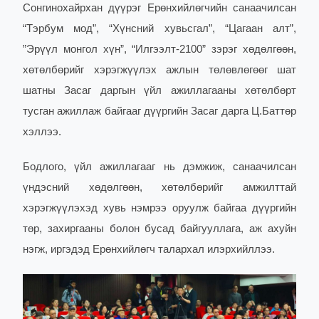
Сонгинохайрхан дүүрэг Ерөнхийлөгчийн санаачилсан
“Тэрбум мод”, “Хүнсний хувьсгал”, “Цагаан алт”,
”Эрүүл монгол хүн”, “Илгээлт-2100” зэрэг хөдөлгөөн,
хөтөлбөрийг хэрэгжүүлэх ажлын төлөвлөгөөг шат
шатны Засаг даргын үйл ажиллагааны хөтөлбөрт
тусган ажиллаж байгааг дүүргийн Засаг дарга Ц.Баттөр
хэллээ.
Бодлого, үйл ажиллагааг нь дэмжиж, санаачилсан
үндэсний хөдөлгөөн, хөтөлбөрийг амжилттай
хэрэгжүүлэхэд хувь нэмрээ оруулж байгаа дүүргийн
төр, захиргааны болон бусад байгууллага, аж ахуйн
нэгж, иргэдэд Ерөнхийлөгч талархал илэрхийллээ.