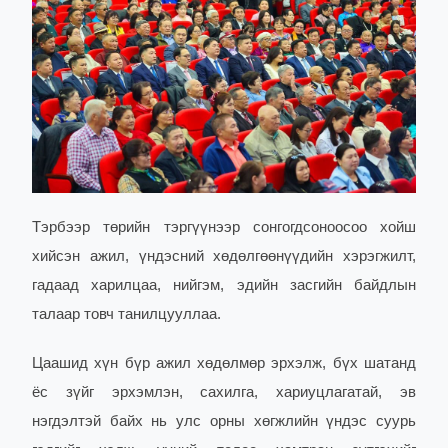
Тэрбээр төрийн тэргүүнээр сонгогдсоноосоо хойш
хийсэн ажил, үндэсний хөдөлгөөнүүдийн хэрэгжилт,
гадаад харилцаа, нийгэм, эдийн засгийн байдлын
талаар товч танилцууллаа.
Цаашид хүн бүр ажил хөдөлмөр эрхэлж, бүх шатанд
ёс зүйг эрхэмлэн, сахилга, хариуцлагатай, эв
нэгдэлтэй байх нь улс орны хөгжлийн үндэс суурь