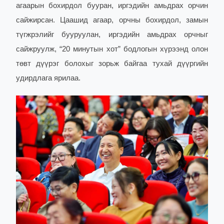
агаарын бохирдол бууран, иргэдийн амьдрах орчин
сайжирсан. Цаашид агаар, орчны бохирдол, замын
түгжрэлийг бууруулан, иргэдийн амьдрах орчныг
сайжруулж, “20 минутын хот” бодлогын хүрээнд олон
төвт дүүрэг болохыг зорьж байгаа тухай дүүргийн
удирдлага ярилаа.