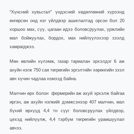
“Хүнсний хувьсгал” үндэсний хөдөлгөөний хүрээнд
өнгөрсөн онд нэг үйлдвэр ашиглалтад орсон бол 20
хоршоо мах, сүү, цагаан идээ боловсруулах, үржлийн
мал бойжуулах, бордох, мах нийлүүлэхээр зээлд
хамрагджээ.
Мөн өвлийн хүлэмж, газар тариалан эрхэлдэг 6 аж
ахуйн нэгж 750 сая төгрөгийн эргэлтийн хөрөнгийн зээл
авч хүчин чадлаа нэмээд байна.
Малчин өрх болон фермерийн аж ахуй эрхэлж байгаа
иргэн, аж ахуйн нэгжийг дэмжсэнээр 407 малчин, мал
бүхий өрхүүд 4,4 тн сүүг боловсруулах үйлдвэр,
цехэд нийлүүлж, 4,4 тэрбум төгрөгийн урамшуулал
авчээ.