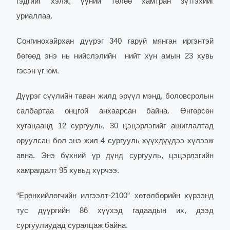
гэдгийг хэлж, үүний төлөө хамтран зүтгэхийг
уриаллаа.
Сонгинохайрхан дүүрэг 340 гаруй мянган иргэнтэй
бөгөөд энэ нь нийслэлийн нийт хүн амын 23 хувь
гэсэн үг юм.
Дүүрэг сүүлийн таван жилд эрүүл мэнд, боловсролын
салбартаа онцгой анхаарсан байна. Өнгөрсөн
хугацаанд 12 сургууль, 30 цэцэрлэгийг ашиглалтад
оруулсан бол энэ жил 4 сургууль хүүхдүүдээ хүлээж
авна. Энэ бүхний үр дүнд сургууль, цэцэрлэгийн
хамрагдалт 95 хувьд хүрчээ.
“Ерөнхийлөгчийн илгээлт-2100” хөтөлбөрийн хүрээнд
тус дүүргийн 86 хүүхэд гадаадын их, дээд
сургуулиудад суралцаж байна.