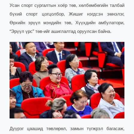
Усан спорт сургалтын хоёр төв, хөлбөмбөгийн талбай
бүхий спорт цогцолбор, Жишиг нэгдсэн эмнэлэг,
Өрхийн эрүүл мэндийн төв, Хүүхдийн амбулатори,
“Эрүүл үрс” төв-ийг ашиглалтад оруулсан байна.
Дүүрэг цаашид төвлөрөл, замын түгжрэл багасаж,