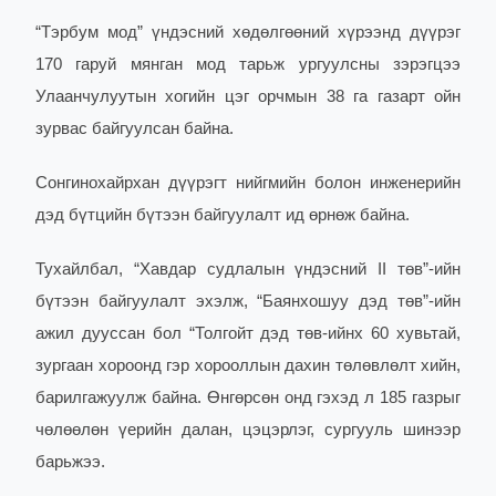
“Тэрбум мод” үндэсний хөдөлгөөний хүрээнд дүүрэг
170 гаруй мянган мод тарьж ургуулсны зэрэгцээ
Улаанчулуутын хогийн цэг орчмын 38 га газарт ойн
зурвас байгуулсан байна.
Сонгинохайрхан дүүрэгт нийгмийн болон инженерийн
дэд бүтцийн бүтээн байгуулалт ид өрнөж байна.
Тухайлбал, “Хавдар судлалын үндэсний II төв”-ийн
бүтээн байгуулалт эхэлж, “Баянхошуу дэд төв”-ийн
ажил дууссан бол “Толгойт дэд төв-ийнх 60 хувьтай,
зургаан хороонд гэр хорооллын дахин төлөвлөлт хийн,
барилгажуулж байна. Өнгөрсөн онд гэхэд л 185 газрыг
чөлөөлөн үерийн далан, цэцэрлэг, сургууль шинээр
барьжээ.