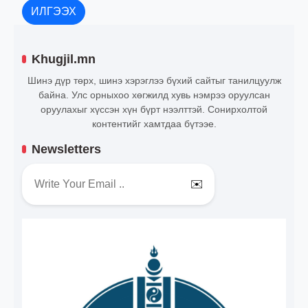
ИЛГЭЭХ
Khugjil.mn
Шинэ дүр төрх, шинэ хэрэглээ бүхий сайтыг танилцуулж
байна. Улс орныхоо хөгжилд хувь нэмрээ оруулсан
оруулахыг хүссэн хүн бүрт нээлттэй. Сонирхолтой
контентийг хамтдаа бүтээе.
Newsletters
✉️