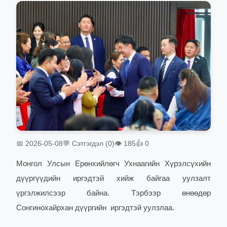
📅 2026-05-08
💬 Сэтгэгдэл (0)
👁 185
👍 0
Монгол Улсын Ерөнхийлөгч Ухнаагийн Хүрэлсүхийн
дүүргүүдийн иргэдтэй хийж байгаа уулзалт
үргэлжилсээр байна. Тэрбээр өнөөдөр
Сонгинохайрхан дүүргийн иргэдтэй уулзлаа.