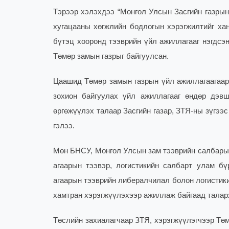
Тэрээр хэлэхдээ “Монгол Улсын Засгийн газрын
хугацааны хөгжлийн бодлогын хэрэгжилтийг ханг
бүтэц хооронд тээврийн үйл ажиллагааг нэгдсэн
Төмөр замын газрыг байгуулсан.
Цаашид Төмөр замын газрын үйл ажиллагаагаар 
зохион байгуулах үйл ажиллагааг өндөр дэвш
өргөжүүлэх талаар Засгийн газар, ЗТЯ-ны зүгээ
гэлээ.
Мөн БНСУ, Монгол Улсын зам тээврийн салбарын 
агаарын тээвэр, логистикийн салбарт улам бү
агаарын тээврийн либералчилал болон логистики
хамтран хэрэгжүүлэхээр ажиллаж байгаад талар
Төслийн захиалагчаар ЗТЯ, хэрэгжүүлэгчээр Тө