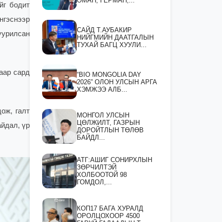
ОМАН, ГЕРМАН,...
йг бодит
нгэснээр
САЙД Т.АУБАКИР
уурилсан
НИЙГМИЙН ДААТГАЛЫН
ТУХАЙ БАГЦ ХУУЛИ...
аар сард
“BIO MONGOLIA DAY
2026” ОЛОН УЛСЫН АРГА
ХЭМЖЭЭ АЛБ...
ож, галт
МОНГОЛ УЛСЫН
ЦӨЛЖИЛТ, ГАЗРЫН
айдал, үр
ДОРОЙТЛЫН ТӨЛӨВ
БАЙДЛ...
АТГ:АШИГ СОНИРХЛЫН
ЗӨРЧИЛТЭЙ
ХОЛБООТОЙ 98
ГОМДОЛ,...
КОП17 БАГА ХУРАЛД
ОРОЛЦОХООР 4500