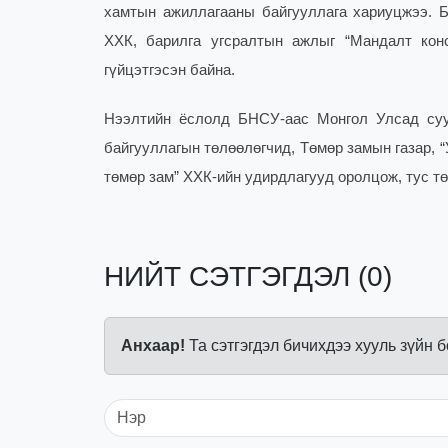
хамтын ажиллагааны байгууллага хариуцжээ. Б
ХХК, барилга угсралтын ажлыг “Мандалт кон
гүйцэтгэсэн байна.
Нээлтийн ёслолд БНСУ-аас Монгол Улсад су
байгууллагын төлөөлөгчид, Төмөр замын газар, 
төмөр зам” ХХК-ийн удирдлагууд оролцож, тус т
НИЙТ СЭТГЭГДЭЛ (0)
Анхаар!
Та сэтгэгдэл бичихдээ хууль зүйн 