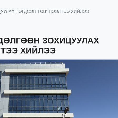
ЦУУЛАХ НЭГДСЭН ТӨВ" НЭЭЛТЭЭ ХИЙЛЭЭ
ӨДӨЛГӨӨН ЗОХИЦУУЛАХ
ЛТЭЭ ХИЙЛЭЭ