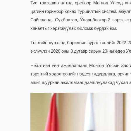
Тус төв ашиглалтад орсноор Монгол Улсад анх
цагийн горимоор хянах туршилтын систем, аюул
Сайншанд, Сүхбаатар, Улаанбаатар-2 зэрэг с
хяналтыг хэрэгжүүлэх боломж бүрдэх юм.
Төслийн хүрээнд барилгын зураг төслийг 2022-2
эхлүүлэн 2026 оны 3 дугаар сарын 20-ны өдөр У
Нээлтийн үйл ажиллагаанд Монгол Улсын Засгий
тэрэгний хөдөлгөөнийг нэгдсэн удирдлага, орчин
ашиг, шуурхай ажиллагааг дээшлүүлэхэд чухал а