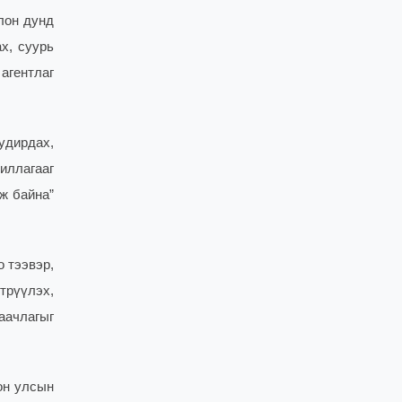
лон дунд
х, суурь
агентлаг
удирдах,
иллагааг
ж байна”
 тээвэр,
трүүлэх,
аачлагыг
он улсын