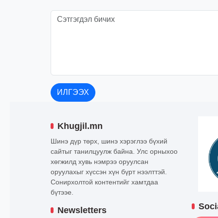
ИЛГЭЭХ
Khugjil.mn
Шинэ дүр төрх, шинэ хэрэглээ бүхий
сайтыг танилцуулж байна. Улс орныхоо
хөгжилд хувь нэмрээ оруулсан
оруулахыг хүссэн хүн бүрт нээлттэй.
Сонирхолтой контентийг хамтдаа
бүтээе.
Soci
Newsletters