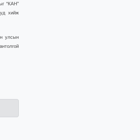
ыг “КАН”
ууд хийж
он улсын
антолгой