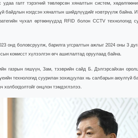
 удаа галт тэрэгний төвлөрсөн хяналтын систем, хөдөлгөөни
гүй байдлын нэгдсэн хяналтын шийдлүүдийг нэвтрүүлж байна. И
тратегийн чухал өртөөнүүдэд RFID болон CCTV технологид с
023 онд боловсруулж, барилга угсралтын ажлыг 2024 оны 3 дуг
лсын комисст хүлээлгэн өгч ашиглалтад оруулаад байна.
н газрын гишүүн, Зам, тээврийн сайд Б. Дэлгэрсайхан оролц
 үеийн технологид суурилан зохицуулах нь салбарын аюулгүй б
ч холбогдолтойг онцлон тэмдэглэлээ.