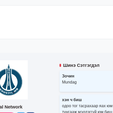
Шинэ Сэтгэгдэл
Зочин
Mundag
хэн ч биш
одоо тог тасрахаар яах юм
al Network
тунгааж мэддэггүй юм биш