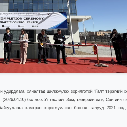
эн удирдлага, хяналтад шилжүүлэх зорилготой “Галт тэрэгний х
гт
(2026.04.10) боллоо. Уг төслийг Зам, тээврийн яам, Сангийн 
йгууллага хамтран хэрэгжүүлсэн бөгөөд талууд 2021 онд