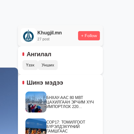
Khugjil.mn
+ Follow
27 post
Ангилал
Үзэх
Унших
Шинэ мэдээ
БНХАУ-ААС 80 МВТ
ЦАХИЛГААН ЭРЧИМ ХҮЧ
ИМПОРТЛОХ 220...
СOP17: ТОМИЛГООТ
БҮРЭЛДЭХҮҮНИЙ
ГАМШГААС