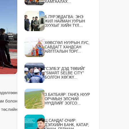
ХАМГААЛАХ...
Б.ПҮРЭВДАГВА: ЭНЭ
ЖИЛ НАЙМАН УУРЫН
ЗУУХЫГ ХИЙН ТҮЛ...
ХӨВСГӨЛ НУУРЫН ЛУС,
САВДАГТ ХАНДСАН
АЙЛТГАЛЫН ТОРГ...
"СЭЛБЭ” ДЭД ТӨВИЙГ
"SMART SELBE CITY"
БОЛГОН ХӨГЖҮ...
өдөлгөөн
З.БАТБАЯР: ГАНГА НУУР
ОРЧМЫН ЭЛСНИЙ
яам болон
НҮҮДЛИЙГ ЗОГСО...
 төслийн
Ц.САНДАГ-ОЧИР:
ДЭЛХИЙН БАНК, КАТАР,