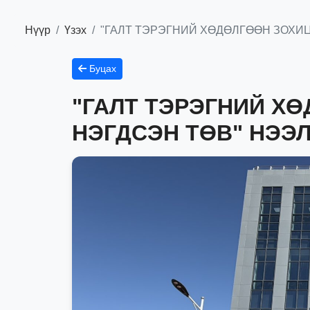
Нүүр
Үзэх
"ГАЛТ ТЭРЭГНИЙ ХӨДӨЛГӨӨН ЗОХИ
Буцах
"ГАЛТ ТЭРЭГНИЙ Х
НЭГДСЭН ТӨВ" НЭЭ