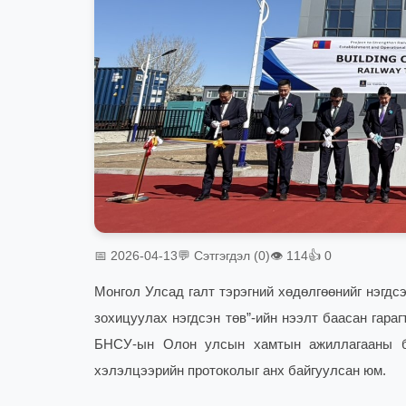
📅 2026-04-13
💬 Сэтгэгдэл (0)
👁 114
👍 0
Монгол Улсад галт тэрэгний хөдөлгөөнийг нэгдс
зохицуулах нэгдсэн төв”-ийн нээлт баасан гара
БНСУ-ын Олон улсын хамтын ажиллагааны ба
хэлэлцээрийн протоколыг анх байгуулсан юм.