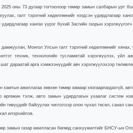
 2025 оны 73 дугаар тогтоолоор төмөр замын салбарын урт бо
уулах, галт тэрэгний хөдөлгөөнийг нэгдсэн удирдлагаар ханга
 удирдлагаар хангах үүрэг бүхий Засгийн газрын хэрэгжүүлэгч 
дамжуулан, Монгол Улсын галт тэрэгний хөдөлгөөнийг хянах, 
илтэт техник, технологийн тусламжтай хэрэгжүүлэх, үйл аж
с шат дараатай арга хэмжээнүүдийг авч хэрэгжүүлэхээр төлөвлө
хамтын ажиллагаа зөвхөн төмөр замаар хязгаарлагдахгүй, авто
р өргөжин тэлж, авто замын удирдлагын ухаалаг систем нэв
йн төвүүдийг байгуулах чиглэлээр олон чухал төсөл, санал сан
хал илэрхийлэв.
мөр замын газар ажилласан бөгөөд санхүүжилтийг БНСУ-ын Ол