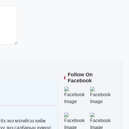
Follow On
Facebook
 бэ энэ мэтийгээ хийж
 үү энэ салбарын хүмүүс