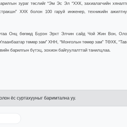
арилгын зураг төслийг “Эм Эс Эл “ХХК, захиалагчийн хяналт
стракшн” ХХК болон 100 гаруй инженер, техникийн ажилтн
угаа Онц бөгөөд Бүрэн Эрхт Элчин сайд Чой Жин Вон, Ол
“Улаанбаатар төмөр зам” ХНН, “Монголын төмөр зам” ТӨХК, “Тав
өвийн барилгын бүтэц, зохион байгуулалттай танилцлаа.
болон ёс суртахууныг баримтална уу.