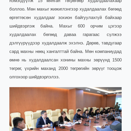
нэмэгдүүлж 15 мянган төгрөгөөр худалдаалахаар
боллоо. Мөн махыг жижиглэнгээр худалдаалах бөгөөд
өргөтгөсөн худалдааг зохион байгуулахгүй байхаар
шийдвэрлэж байна. Махыг 600 орчим цэгээр
худалдаалах бөгөөд даваа гарагаас сүлжээ
дэлгүүрүүдээр худалдаалж эхэлнэ. Дөрөв, тавдугаар
сард махны нөөц хангалттай байна. Мөн компаниудад
өмнө нь худалдаалсан хонины махны зөрүүнд 1500
төгрөг, үхрийн маханд 2000 төгрөгийн зөрүүг тооцож
олгохоор шийдвэрлэлээ.