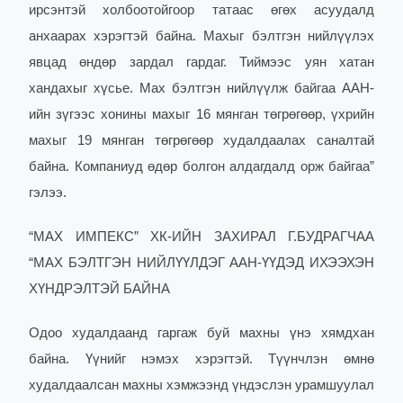
ирсэнтэй холбоотойгоор татаас өгөх асуудалд
анхаарах хэрэгтэй байна. Махыг бэлтгэн нийлүүлэх
явцад өндөр зардал гардаг. Тиймээс уян хатан
хандахыг хүсье. Мах бэлтгэн нийлүүлж байгаа ААН-
ийн зүгээс хонины махыг 16 мянган төгрөгөөр, үхрийн
махыг 19 мянган төгрөгөөр худалдаалах саналтай
байна. Компаниуд өдөр болгон алдагдалд орж байгаа”
гэлээ.
“МАХ ИМПЕКС” ХК-ИЙН ЗАХИРАЛ Г.БУДРАГЧАА
“МАХ БЭЛТГЭН НИЙЛҮҮЛДЭГ ААН-ҮҮДЭД ИХЭЭХЭН
ХҮНДРЭЛТЭЙ БАЙНА
Одоо худалдаанд гаргаж буй махны үнэ хямдхан
байна. Үүнийг нэмэх хэрэгтэй. Түүнчлэн өмнө
худалдаалсан махны хэмжээнд үндэслэн урамшуулал