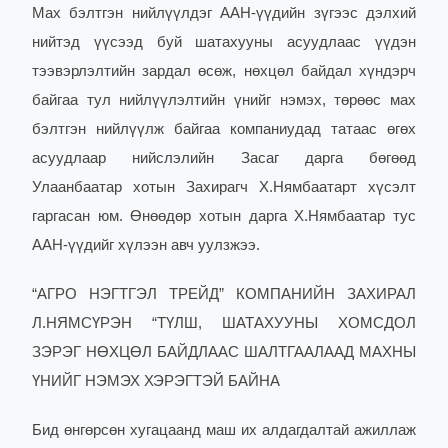
Мах бэлтгэн нийлүүлдэг ААН-үүдийн зүгээс дэлхий
нийтэд үүсээд буй шатахууны асуудлаас үүдэн
тээвэрлэлтийн зардал өсөж, нөхцөл байдал хүндэрч
байгаа тул нийлүүлэлтийн үнийг нэмэх, төрөөс мах
бэлтгэн нийлүүлж байгаа компаниудад татаас өгөх
асуудлаар нийслэлийн Засаг дарга бөгөөд
Улаанбаатар хотын Захирагч Х.Нямбаатарт хүсэлт
гаргасан юм. Өнөөдөр хотын дарга Х.Нямбаатар тус
ААН-үүдийг хүлээн авч уулзжээ.
“АГРО НЭГТГЭЛ ТРЕЙД” КОМПАНИЙН ЗАХИРАЛ
Л.НЯМСҮРЭН “ТҮЛШ, ШАТАХУУНЫ ХОМСДОЛ
ЗЭРЭГ НӨХЦӨЛ БАЙДЛААС ШАЛТГААЛААД МАХНЫ
ҮНИЙГ НЭМЭХ ХЭРЭГТЭЙ БАЙНА
Бид өнгөрсөн хугацаанд маш их алдагдалтай ажиллаж