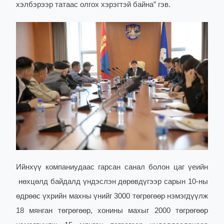
хэлбэрээр татаас олгох хэрэгтэй байна” гэв.
Ийнхүү компаниудаас гарсан санал болон цаг үеийн
нөхцөлд байдалд үндэслэн дөрөвдүгээр сарын 10-ны
өдрөөс үхрийн махны үнийг 3000 төгрөгөөр нэмэгдүүлж
18 мянган төгрөгөөр, хонины махыг 2000 төгрөгөөр