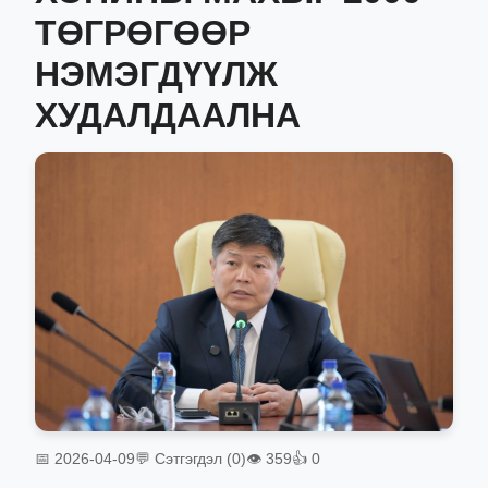
ТӨГРӨГӨӨР
НЭМЭГДҮҮЛЖ
ХУДАЛДААЛНА
📅 2026-04-09
💬 Сэтгэгдэл (0)
👁 359
👍 0