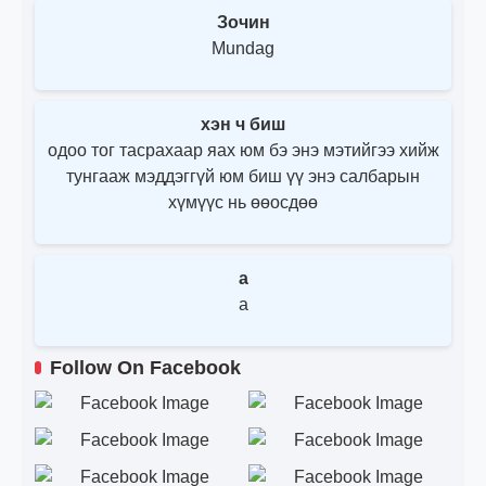
Зочин
Mundag
хэн ч биш
одоо тог тасрахаар яах юм бэ энэ мэтийгээ хийж
тунгааж мэддэггүй юм биш үү энэ салбарын
хүмүүс нь өөосдөө
a
a
Follow On Facebook