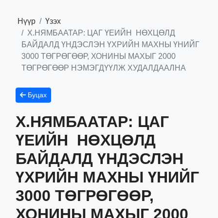
Нүүр
Үзэх
Х.НЯМБААТАР: ЦАГ ҮЕИЙН НӨХЦӨЛД
БАЙДАЛД ҮНДЭСЛЭН ҮХРИЙН МАХНЫ ҮНИЙГ
3000 ТӨГРӨГӨӨР, ХОНИНЫ МАХЫГ 2000
ТӨГРӨГӨӨР НЭМЭГДҮҮЛЖ ХУДАЛДААЛНА
Буцах
Х.НЯМБААТАР: ЦАГ
ҮЕИЙН НӨХЦӨЛД
БАЙДАЛД ҮНДЭСЛЭН
ҮХРИЙН МАХНЫ ҮНИЙГ
3000 ТӨГРӨГӨӨР,
ХОНИНЫ МАХЫГ 2000