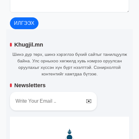
ИЛГЭЭХ
Khugjil.mn
Шинэ дүр төрх, шинэ хэрэглээ бүхий сайтыг танилцуулж
байна. Улс орныхоо хөгжилд хувь нэмрээ оруулсан
оруулахыг хүссэн хүн бүрт нээлттэй. Сонирхолтой
контентийг хамтдаа бүтээе.
Newsletters
✉️