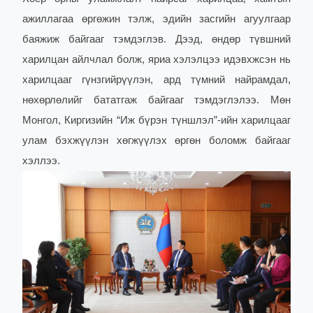
ажиллагаа өргөжин тэлж, эдийн засгийн агуулгаар
баяжиж байгааг тэмдэглэв.
Дээд, өндөр түвшний
харилцан айлчлал болж, яриа хэлэлцээ идэвхжсэн нь
харилцааг гүнзгийрүүлэн, ард түмний найрамдал,
нөхөрлөлийг бататгаж байгааг тэмдэглэлээ. Мөн
Монгол, Киргизийн “Иж бүрэн түншлэл”-ийн харилцааг
улам бэхжүүлэн хөгжүүлэх өргөн боломж байгааг
хэллээ.