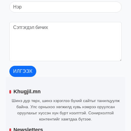
ИЛГЭЭХ
Khugjil.mn
Шинэ дүр төрх, шинэ хэрэглээ бүхий сайтыг танилцуулж
байна. Улс орныхоо хөгжилд хувь нэмрээ оруулсан
оруулахыг хүссэн хүн бүрт нээлттэй. Сонирхолтой
контентийг хамтдаа бүтээе.
Newsletters