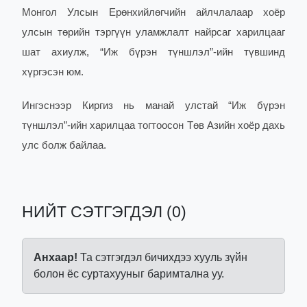
Монгол Улсын Ерөнхийлөгчийн айлчлалаар хоёр
улсын төрийн тэргүүн уламжлалт найрсаг харилцааг
шат ахиулж, “Иж бүрэн түншлэл”-ийн түвшинд
хүргэсэн юм.
Ингэснээр Киргиз нь манай улстай “Иж бүрэн
түншлэл”-ийн харилцаа тогтоосон Төв Азийн хоёр дахь
улс болж байлаа.
НИЙТ СЭТГЭГДЭЛ (0)
Анхаар!
Та сэтгэгдэл бичихдээ хууль зүйн
болон ёс суртахууныг баримтална уу.