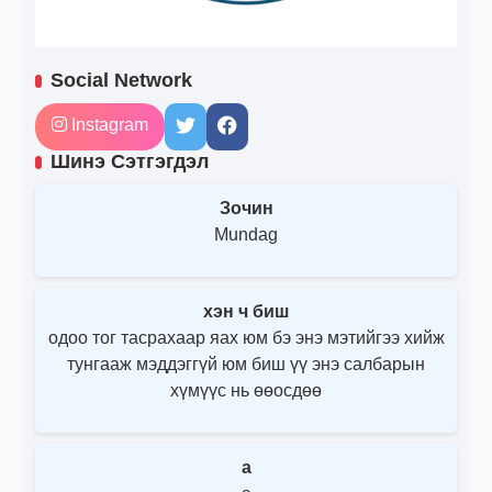
Social Network
Instagram
Шинэ Сэтгэгдэл
Зочин
Mundag
хэн ч биш
одоо тог тасрахаар яах юм бэ энэ мэтийгээ хийж
тунгааж мэддэггүй юм биш үү энэ салбарын
хүмүүс нь өөосдөө
a