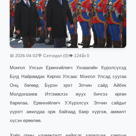
📅 2026-04-02
💬 Сэтгэгдэл (0)
👁 124
👍 0
Монгол Улсын Ерөнхийлөгч Ухнаагийн Хүрэлсүхэд
Бүгд Найрамдах Киргиз Улсаас Монгол Улсад суугаа
Онц бөгөөд Бүрэн эрхт Элчин сайд Айбек
Молдогазиев Итгэмжлэх жуух бичгээ өргөн
барилаа.
Ерөнхийлөгч У.Хүрэлсүх Элчин сайдыг
үүрэгт ажилдаа орж байгаад баяр хүргэж, амжилт
хүсэн ерөөлөө.
Хоёр орны уламжлалт найрсаг харилцаа, хамтын