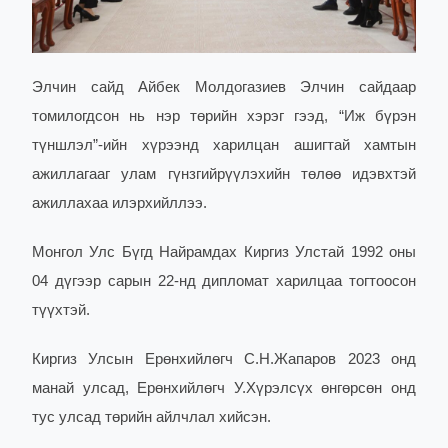
Элчин сайд Айбек Молдогазиев Элчин сайдаар
томилогдсон нь нэр төрийн хэрэг гээд, “Иж бүрэн
түншлэл”-ийн хүрээнд харилцан ашигтай хамтын
ажиллагааг улам гүнзгийрүүлэхийн төлөө идэвхтэй
ажиллахаа илэрхийллээ.
Монгол Улс Бүгд Найрамдах Киргиз Улстай 1992 оны
04 дүгээр сарын 22-нд дипломат харилцаа тогтоосон
түүхтэй.
Киргиз Улсын Ерөнхийлөгч С.Н.Жапаров 2023 онд
манай улсад, Ерөнхийлөгч У.Хүрэлсүх өнгөрсөн онд
тус улсад төрийн айлчлал хийсэн.