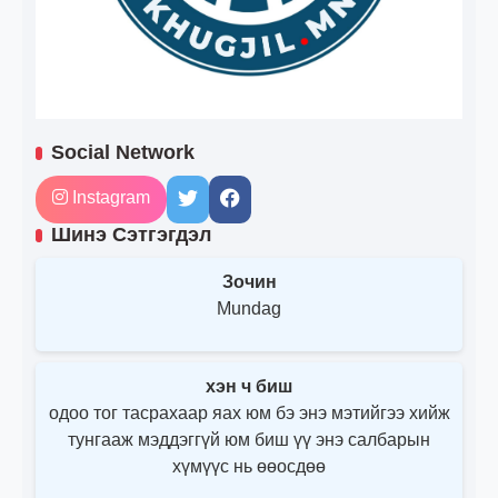
Social Network
Instagram
Шинэ Сэтгэгдэл
Зочин
Mundag
хэн ч биш
одоо тог тасрахаар яах юм бэ энэ мэтийгээ хийж
тунгааж мэддэггүй юм биш үү энэ салбарын
хүмүүс нь өөосдөө