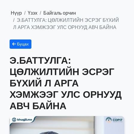
Нүүр
Үзэх
Байгаль орчин
Э.БАТТУЛГА: ЦӨЛЖИЛТИЙН ЭСРЭГ БҮХИЙ
Л АРГА ХЭМЖЭЭГ УЛС ОРНУУД АВЧ БАЙНА
Буцах
Э.БАТТУЛГА:
ЦӨЛЖИЛТИЙН ЭСРЭГ
БҮХИЙ Л АРГА
ХЭМЖЭЭГ УЛС ОРНУУД
АВЧ БАЙНА