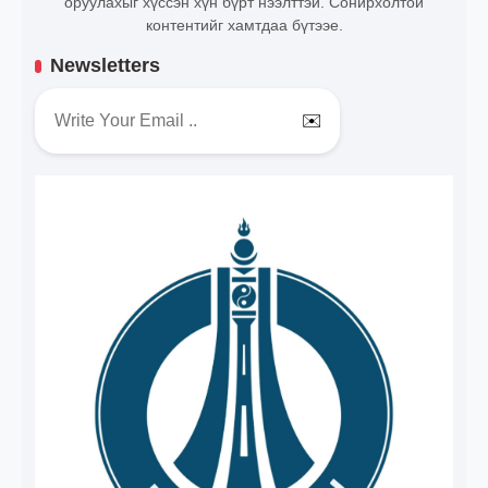
оруулахыг хүссэн хүн бүрт нээлттэй. Сонирхолтой
контентийг хамтдаа бүтээе.
Newsletters
✉️