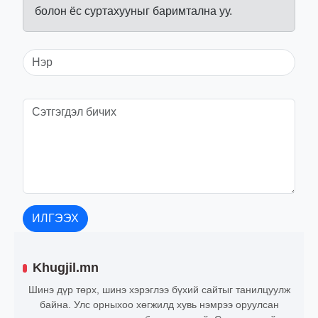
болон ёс суртахууныг баримтална уу.
ИЛГЭЭХ
Khugjil.mn
Шинэ дүр төрх, шинэ хэрэглээ бүхий сайтыг танилцуулж
байна. Улс орныхоо хөгжилд хувь нэмрээ оруулсан