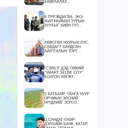
ХАМГААЛАХ...
Б.ПҮРЭВДАГВА: ЭНЭ
ЖИЛ НАЙМАН УУРЫН
ЗУУХЫГ ХИЙН ТҮЛ...
ХӨВСГӨЛ НУУРЫН ЛУС,
САВДАГТ ХАНДСАН
АЙЛТГАЛЫН ТОРГ...
"СЭЛБЭ” ДЭД ТӨВИЙГ
"SMART SELBE CITY"
БОЛГОН ХӨГЖҮ...
З.БАТБАЯР: ГАНГА НУУР
ОРЧМЫН ЭЛСНИЙ
НҮҮДЛИЙГ ЗОГСО...
Ц.САНДАГ-ОЧИР:
ДЭЛХИЙН БАНК, КАТАР,