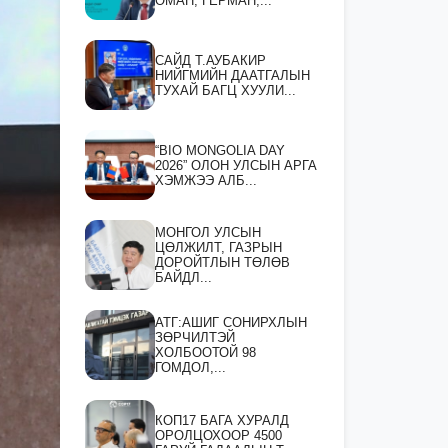
ОМАН, ГЕРМАН,...
САЙД Т.АУБАКИР
НИЙГМИЙН ДААТГАЛЫН
ТУХАЙ БАГЦ ХУУЛИ...
“BIO MONGOLIA DAY
2026” ОЛОН УЛСЫН АРГА
ХЭМЖЭЭ АЛБ...
МОНГОЛ УЛСЫН
ЦӨЛЖИЛТ, ГАЗРЫН
ДОРОЙТЛЫН ТӨЛӨВ
БАЙДЛ...
АТГ:АШИГ СОНИРХЛЫН
ЗӨРЧИЛТЭЙ
ХОЛБООТОЙ 98
ГОМДОЛ,...
КОП17 БАГА ХУРАЛД
ОРОЛЦОХООР 4500