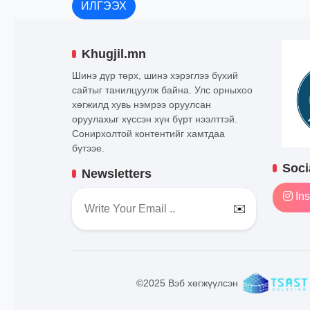
ИЛГЭЭХ
Khugjil.mn
Шинэ дүр төрх, шинэ хэрэглээ бүхий
сайтыг танилцуулж байна. Улс орныхоо
хөгжилд хувь нэмрээ оруулсан
оруулахыг хүссэн хүн бүрт нээлттэй.
Сонирхолтой контентийг хамтдаа
бүтээе.
Soci
Newsletters
Ins
✉️
©2025 Вэб хөгжүүлсэн