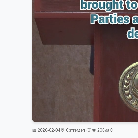
📅 2026-02-04
💬 Сэтгэгдэл (0)
👁 206
👍 0