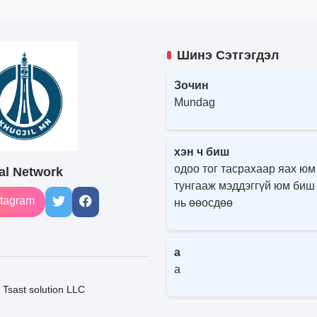
Шинэ Сэтгэгдэл
Зочин
Mundag
хэн ч биш
одоо тог тасрахаар яах юм
al Network
тунгааж мэддэггүй юм биш
tagram
нь өөосдөө
a
a
Tsast solution LLC