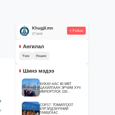
Khugjil.mn
+ Follow
27 post
Ангилал
Үзэх
Унших
Шинэ мэдээ
БНХАУ-ААС 80 МВТ
ЦАХИЛГААН ЭРЧИМ ХҮЧ
ИМПОРТЛОХ 220...
СOP17: ТОМИЛГООТ
БҮРЭЛДЭХҮҮНИЙ
ГАМШГААС