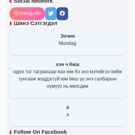
Social Network
Instagram
Шинэ Сэтгэгдэл
Зочин
Mundag
хэн ч биш
одоо тог тасрахаар яах юм бэ энэ мэтийгээ хийж
тунгааж мэддэггүй юм биш үү энэ салбарын
хүмүүс нь өөосдөө
a
a
Follow On Facebook