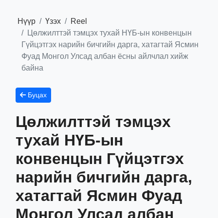
Нүүр
Үзэх
Reel
Цөлжилттэй тэмцэх тухай НҮБ-ын конвенцын
Гүйцэтгэх нарийн бичгийн дарга, хатагтай Ясмин
Фуад Монгол Улсад албан ёсны айлчлал хийж
байна
Буцах
Цөлжилттэй тэмцэх
тухай НҮБ-ын
конвенцын Гүйцэтгэх
нарийн бичгийн дарга,
хатагтай Ясмин Фуад
Монгол Улсад албан