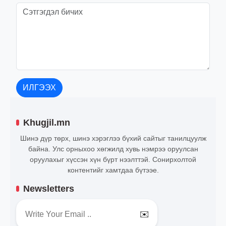
ИЛГЭЭХ
Khugjil.mn
Шинэ дүр төрх, шинэ хэрэглээ бүхий сайтыг танилцуулж
байна. Улс орныхоо хөгжилд хувь нэмрээ оруулсан
оруулахыг хүссэн хүн бүрт нээлттэй. Сонирхолтой
контентийг хамтдаа бүтээе.
Newsletters
✉️