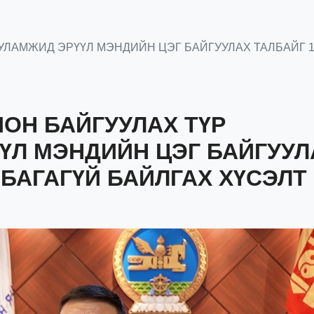
УУЛАМЖИД ЭРҮҮЛ МЭНДИЙН ЦЭГ БАЙГУУЛАХ ТАЛБАЙГ 1
ИОН БАЙГУУЛАХ ТҮР
ҮЛ МЭНДИЙН ЦЭГ БАЙГУУЛ
 БАГАГҮЙ БАЙЛГАХ ХҮСЭЛТ