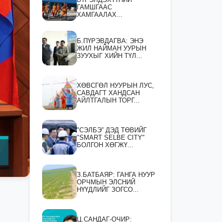
ГАМШГААС
ХАМГААЛАХ...
Б.ПҮРЭВДАГВА: ЭНЭ
ЖИЛ НАЙМАН УУРЫН
ЗУУХЫГ ХИЙН ТҮЛ...
ХӨВСГӨЛ НУУРЫН ЛУС,
САВДАГТ ХАНДСАН
АЙЛТГАЛЫН ТОРГ...
"СЭЛБЭ” ДЭД ТӨВИЙГ
"SMART SELBE CITY"
БОЛГОН ХӨГЖҮ...
З.БАТБАЯР: ГАНГА НУУР
ОРЧМЫН ЭЛСНИЙ
НҮҮДЛИЙГ ЗОГСО...
Ц.САНДАГ-ОЧИР: