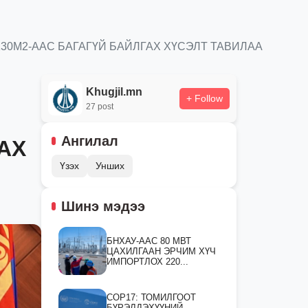
30М2-ААС БАГАГҮЙ БАЙЛГАХ ХҮСЭЛТ ТАВИЛАА
Khugjil.mn
+ Follow
27 post
Ангилал
АХ
Үзэх
Унших
Шинэ мэдээ
БНХАУ-ААС 80 МВТ
ЦАХИЛГААН ЭРЧИМ ХҮЧ
ИМПОРТЛОХ 220...
СOP17: ТОМИЛГООТ
БҮРЭЛДЭХҮҮНИЙ