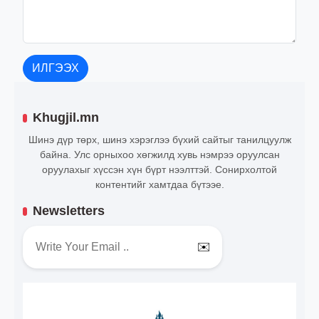
ИЛГЭЭХ
Khugjil.mn
Шинэ дүр төрх, шинэ хэрэглээ бүхий сайтыг танилцуулж
байна. Улс орныхоо хөгжилд хувь нэмрээ оруулсан
оруулахыг хүссэн хүн бүрт нээлттэй. Сонирхолтой
контентийг хамтдаа бүтээе.
Newsletters
✉️