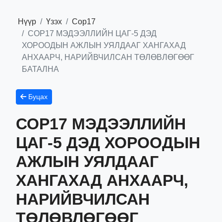
Нүүр
Үзэх
Сор17
СОР17 МЭДЭЭЛЛИЙН ЦАГ-5 ДЭД
ХОРООДЫН АЖЛЫН УЯЛДААГ ХАНГАХАД
АНХААРЧ, НАРИЙВЧИЛСАН ТӨЛӨВЛӨГӨӨГ
БАТАЛНА
Буцах
СОР17 МЭДЭЭЛЛИЙН
ЦАГ-5 ДЭД ХОРООДЫН
АЖЛЫН УЯЛДААГ
ХАНГАХАД АНХААРЧ,
НАРИЙВЧИЛСАН
ТӨЛӨВЛӨГӨӨГ