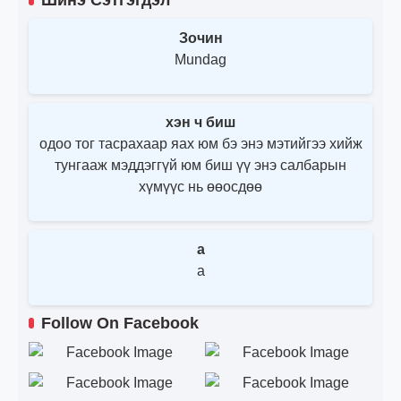
Зочин
Mundag
хэн ч биш
одоо тог тасрахаар яах юм бэ энэ мэтийгээ хийж
тунгааж мэддэггүй юм биш үү энэ салбарын
хүмүүс нь өөосдөө
a
a
Follow On Facebook