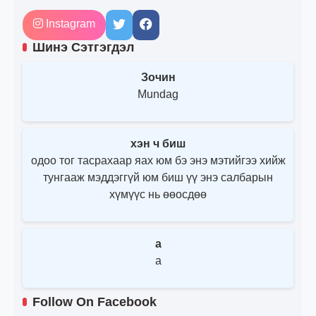
Instagram
Шинэ Сэтгэгдэл
Зочин
Mundag
хэн ч биш
одоо тог тасрахаар яах юм бэ энэ мэтийгээ хийж
тунгааж мэддэггүй юм биш үү энэ салбарын
хүмүүс нь өөосдөө
a
a
Follow On Facebook