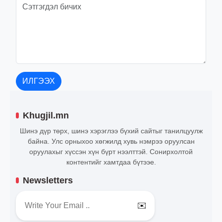
ИЛГЭЭХ
Khugjil.mn
Шинэ дүр төрх, шинэ хэрэглээ бүхий сайтыг танилцуулж
байна. Улс орныхоо хөгжилд хувь нэмрээ оруулсан
оруулахыг хүссэн хүн бүрт нээлттэй. Сонирхолтой
контентийг хамтдаа бүтээе.
Newsletters
✉️