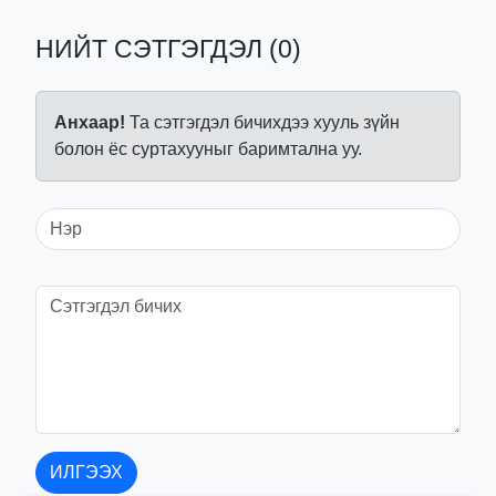
НИЙТ СЭТГЭГДЭЛ (0)
Анхаар!
Та сэтгэгдэл бичихдээ хууль зүйн
болон ёс суртахууныг баримтална уу.
ИЛГЭЭХ