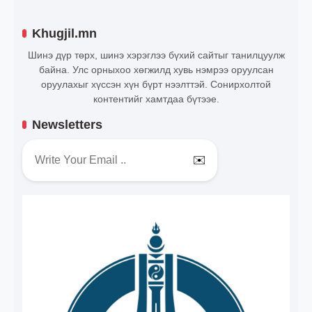
Khugjil.mn
Шинэ дүр төрх, шинэ хэрэглээ бүхий сайтыг танилцуулж
байна. Улс орныхоо хөгжилд хувь нэмрээ оруулсан
оруулахыг хүссэн хүн бүрт нээлттэй. Сонирхолтой
контентийг хамтдаа бүтээе.
Newsletters
✉️