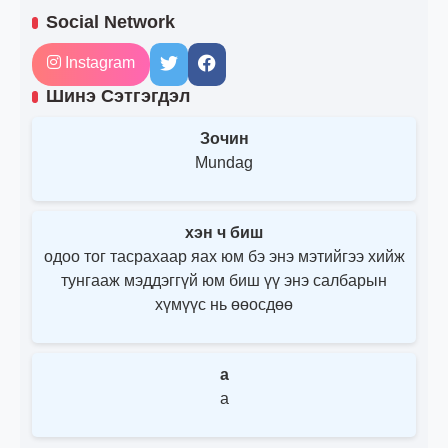
Social Network
Instagram
Шинэ Сэтгэгдэл
Зочин
Mundag
хэн ч биш
одоо тог тасрахаар яах юм бэ энэ мэтийгээ хийж
тунгааж мэддэггүй юм биш үү энэ салбарын
хүмүүс нь өөосдөө
a
a