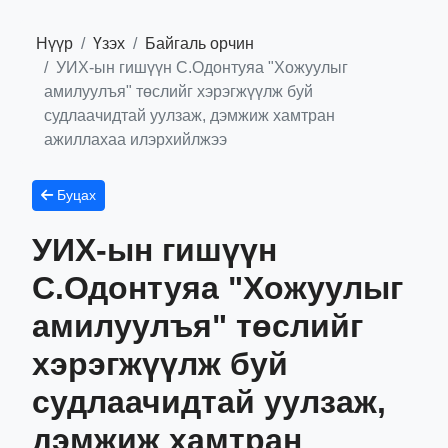
Нүүр
Үзэх
Байгаль орчин
УИХ-ын гишүүн С.Одонтуяа "Хожуулыг
амилуулъя" төслийг хэрэгжүүлж буй
судлаачидтай уулзаж, дэмжиж хамтран
ажиллахаа илэрхийлжээ
Буцах
УИХ-ын гишүүн
С.Одонтуяа "Хожуулыг
амилуулъя" төслийг
хэрэгжүүлж буй
судлаачидтай уулзаж,
дэмжиж хамтран