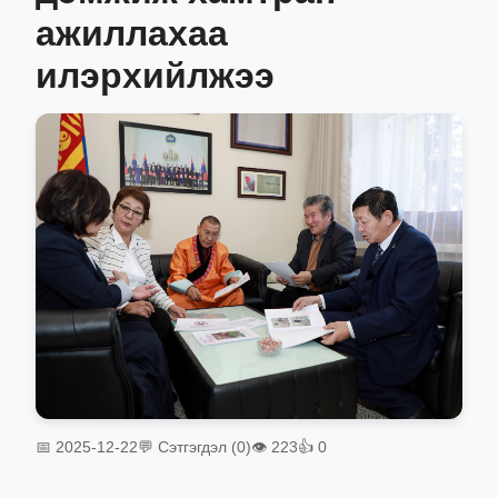
ажиллахаа
илэрхийлжээ
📅 2025-12-22
💬 Сэтгэгдэл (0)
👁 223
👍 0