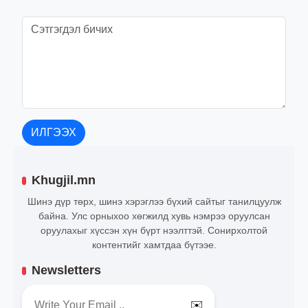
ИЛГЭЭХ
Khugjil.mn
Шинэ дүр төрх, шинэ хэрэглээ бүхий сайтыг танилцуулж
байна. Улс орныхоо хөгжилд хувь нэмрээ оруулсан
оруулахыг хүссэн хүн бүрт нээлттэй. Сонирхолтой
контентийг хамтдаа бүтээе.
Newsletters
✉️