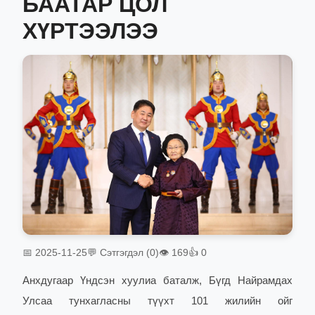
БААТАР ЦОЛ
ХҮРТЭЭЛЭЭ
📅 2025-11-25
💬 Сэтгэгдэл (0)
👁 169
👍 0
Анхдугаар Үндсэн хуулиа баталж, Бүгд Найрамдах
Улсаа тунхагласны түүхт 101 жилийн ойг