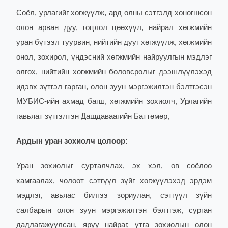
Соёл, урлагийг хөгжүүлж, ард олны сэтгэлд хоногшсон
олон арван дуу, гоцлол цөөхүүл, найрал хөгжмийн
уран бүтээл туурвин, нийтийн дууг хөгжүүлж, хөгжмийн
онол, зохирол, үндэсний хөгжмийн найруулгын мэдлэг
олгох, нийтийн хөгжмийн боловсролыг дээшлүүлэхэд
идэвх зүтгэл гарган, олон зуун мэргэжилтэн бэлтгэсэн
МУБИС-ийн ахмад багш, хөгжмийн зохиолч, Урлагийн
гавьяат зүтгэлтэн Дашдаваагийн Баттөмөр,
Ардын уран зохиолч цолоор:
Уран зохиолыг сурталчлах, эх хэл, өв соёлоо
хамгаалах, чөлөөт сэтгүүл зүйг хөгжүүлэхэд эрдэм
мэдлэг, авьяас билгээ зориулан, сэтгүүл зүйн
салбарын олон зуун мэргэжилтэн бэлтгэж, сурган
дадлагажуулсан, яруу найраг, утга зохиолын олон