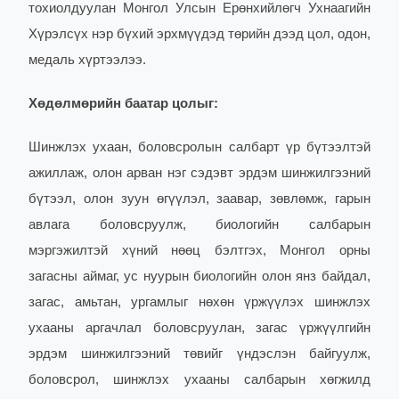
тохиолдуулан Монгол Улсын Ерөнхийлөгч Ухнаагийн
Хүрэлсүх нэр бүхий эрхмүүдэд төрийн дээд цол, одон,
медаль хүртээлээ.
Хөдөлмөрийн баатар цолыг:
Шинжлэх ухаан, боловсролын салбарт үр бүтээлтэй
ажиллаж, олон арван нэг сэдэвт эрдэм шинжилгээний
бүтээл, олон зуун өгүүлэл, заавар, зөвлөмж, гарын
авлага боловсруулж, биологийн салбарын
мэргэжилтэй хүний нөөц бэлтгэх, Монгол орны
загасны аймаг, ус нуурын биологийн олон янз байдал,
загас, амьтан, ургамлыг нөхөн үржүүлэх шинжлэх
ухааны аргачлал боловсруулан, загас үржүүлгийн
эрдэм шинжилгээний төвийг үндэслэн байгуулж,
боловсрол, шинжлэх ухааны салбарын хөгжилд