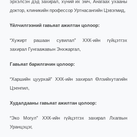
эрхэлсэн дэд захирал, хүний их эмч, Анагаах ухааны
доктор, клиникийн профессор Уртнасангийн Цэвэгмид,
Үйлчилгээний гавьяат ажилтан цолоор:
“Хужирт рашаан сувилал” ХХК-ийн гүйцэтгэх
захирал Гунгаажавын Энхжаргал,
Гавьяат барилгачин цолоор:
“Харшийн цуурхай” ХХК-ийн захирал Өлзийхутагийн
Цэенпил,
Худалдааны гавьяат ажилтан цолоор:
“Эко Могул” ХХК-ийн гүйцэтгэх захирал Лхагвын
Уранцэцэг,