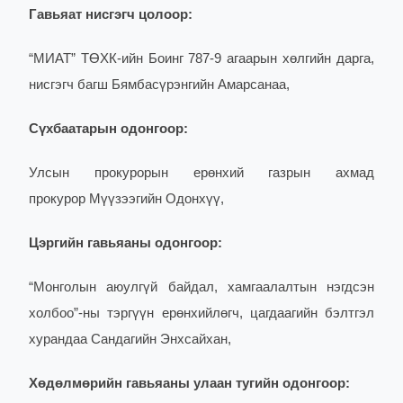
Гавьяат нисгэгч цолоор:
“МИАТ” ТӨХК-ийн Боинг 787-9 агаарын хөлгийн дарга,
нисгэгч багш Бямбасүрэнгийн Амарсанаа,
Сүхбаатарын одонгоор:
Улсын прокурорын ерөнхий газрын ахмад
прокурор Мүүзээгийн Одонхүү,
Цэргийн гавьяаны одонгоор:
“Монголын аюулгүй байдал, хамгаалалтын нэгдсэн
холбоо”-ны тэргүүн ерөнхийлөгч, цагдаагийн бэлтгэл
хурандаа Сандагийн Энхсайхан,
Хөдөлмөрийн гавьяаны улаан тугийн одонгоор: