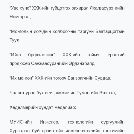
“Увс хүнс” ХХК-ийн гүйцэтгэх захирал Лхагвасүрэнгийн
Нямгэрэл,
“Монголын иогчдын холбоо”-ны тэргүүн Баатарцогтын
Туул,
“Ийгл бродкастинг” ХХК-ийн тоймч, ерөнхий
продюсер Санжаасүрэнгийн Эрдэнэбаяр,
“Их мөнгөн” ХХК-ийн тогооч Банзрагчийн Сувдаа,
Чөлөөт уран бүтээлч, жүжигчин Түмэнгийн Энэрэл,
Хөдөлмөрийн хүндэт медалиар:
МУИС-ийн Инженер, технологийн сургуулийн
Хүрээлэн буй орчин ойн инженерчлэлийн тэнхимийн