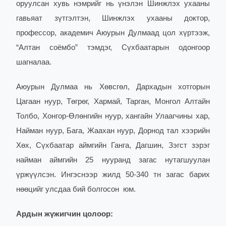
оруулсан хувь нэмрийг нь үнэлэн Шинжлэх ухааны
гавьяат зүтгэлтэн, Шинжлэх ухааны доктор,
профессор, академич Аюурын Дулмаад цол хүртээж,
“Алтан соёмбо” тэмдэг, Сүхбаатарын одонгоор
шагналаа.
Аюурын Дулмаа нь Хөвсгөл, Дархадын хотгорын
Цагаан нуур, Төгрөг, Хармай, Тарган, Монгол Алтайн
Толбо, Хонгор-Өлөнгийн нуур, хангайн Улаагчины хар,
Найман нуур, Бага, Жаахан нуур, Дорнод тал хээрийн
Хөх, Сүхбаатар аймгийн Ганга, Дагшин, Зэгст зэрэг
найман аймгийн 25 нууранд загас нутагшуулан
үржүүлсэн. Ингэснээр жилд 50-340 тн загас барих
нөөцийг улсдаа бий болгосон юм.
Ардын жүжигчин цолоор: