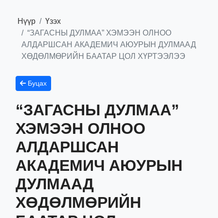
Нүүр
Үзэх
“ЗАГАСНЫ ДУЛМАА” ХЭМЭЭН ОЛНОО
АЛДАРШСАН АКАДЕМИЧ АЮУРЫН ДУЛМААД
ХӨДӨЛМӨРИЙН БААТАР ЦОЛ ХҮРТЭЭЛЭЭ
Буцах
“ЗАГАСНЫ ДУЛМАА”
ХЭМЭЭН ОЛНОО
АЛДАРШСАН
АКАДЕМИЧ АЮУРЫН
ДУЛМААД
ХӨДӨЛМӨРИЙН