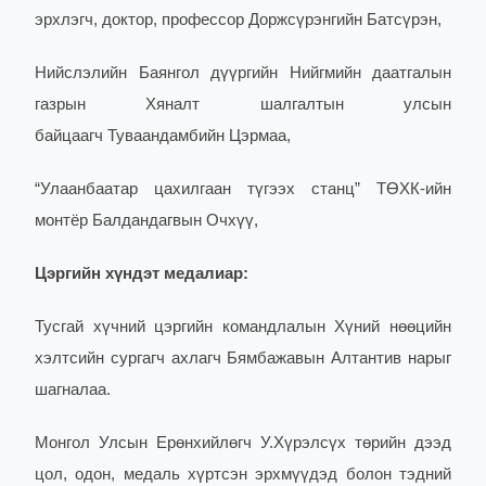
эрхлэгч, доктор, профессор Доржсүрэнгийн Батсүрэн,
Нийслэлийн Баянгол дүүргийн Нийгмийн даатгалын
газрын Хяналт шалгалтын улсын
байцаагч Туваандамбийн Цэрмаа,
“Улаанбаатар цахилгаан түгээх станц” ТӨХК-ийн
монтёр Балдандагвын Очхүү,
Цэргийн хүндэт медалиар:
Тусгай хүчний цэргийн командлалын Хүний нөөцийн
хэлтсийн сургагч ахлагч Бямбажавын Алтантив нарыг
шагналаа.
Монгол Улсын Ерөнхийлөгч У.Хүрэлсүх төрийн дээд
цол, одон, медаль хүртсэн эрхмүүдэд болон тэдний