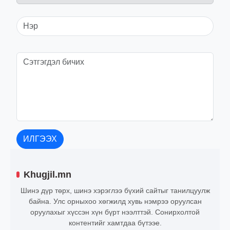
ИЛГЭЭХ
Khugjil.mn
Шинэ дүр төрх, шинэ хэрэглээ бүхий сайтыг танилцуулж
байна. Улс орныхоо хөгжилд хувь нэмрээ оруулсан
оруулахыг хүссэн хүн бүрт нээлттэй. Сонирхолтой
контентийг хамтдаа бүтээе.