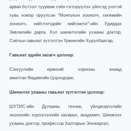
арван бүтээл туурвиж соён гэгээрүүлэх үйлсэд үнэтэй
хувь нэмэр оруулсан “Монголын зохиолч, хөгжмийн
зохиолч, нийтлэгчдийн нийгэмлэг”-ийн Удирдах
Зөвлөлийн дарга, Хэл шинжлэлийн ухааны доктор,
Соёлын гавьяат зүтгэлтэн Үржингийн Хүрэлбаатар,
Гавьяат эдийн засагч цолоор:
Сонгуулийн ерөнхий хорооны ахмад
ажилтан Өөдөөгийн Цэрэндорж,
Шинжлэх ухааны гавьяат зүтгэлтэн цолоор:
ШУТИС-ийн Дулааны техник, үйлдвэрлэлийн
экологийн хүрээлэнгийн захирал, академич, Шинжлэх
ухааны доктор, профессор Халтарын Энхжаргал,