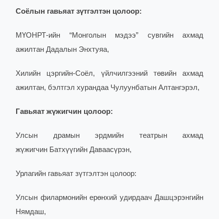
Соёлын гавьяат зүтгэлтэн цолоор:
МҮОНРТ-ийн “Монголын мэдээ” сувгийн ахмад
ажилтан Дадалын Энхтуяа,
Хилийн цэргийн-Соёл, үйлчилгээний төвийн ахмад
ажилтан, бэлтгэл хурандаа Чулуунбатын Алтангэрэл,
Гавьяат жүжигчин цолоор:
Улсын драмын эрдмийн театрын ахмад
жүжигчин Батхүүгийн Даваасүрэн,
Урлагийн гавьяат зүтгэлтэн цолоор:
Улсын филармонийн ерөнхий удирдаач Дашцэрэнгийн
Нямдаш,