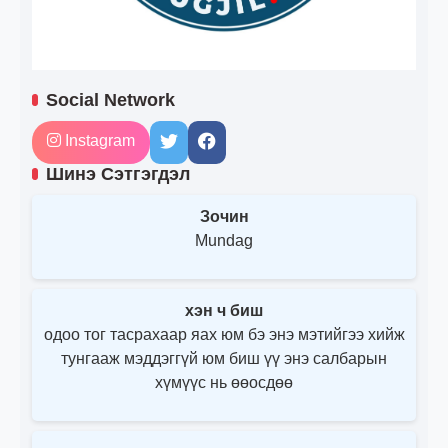
Social Network
Instagram
Шинэ Сэтгэгдэл
Зочин
Mundag
хэн ч биш
одоо тог тасрахаар яах юм бэ энэ мэтийгээ хийж
тунгааж мэддэггүй юм биш үү энэ салбарын
хүмүүс нь өөосдөө