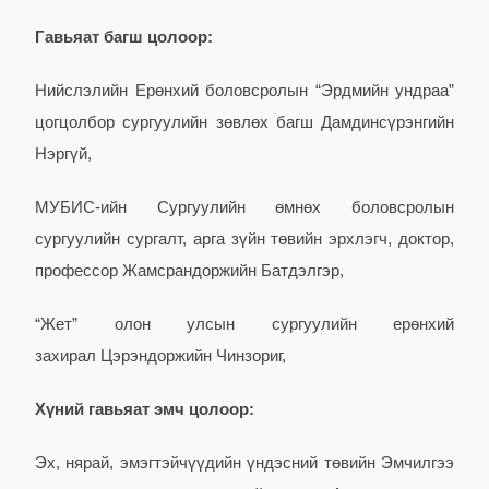
Гавьяат багш цолоор:
Нийслэлийн Ерөнхий боловсролын “Эрдмийн ундраа”
цогцолбор сургуулийн зөвлөх багш Дамдинсүрэнгийн
Нэргүй,
МУБИС-ийн Сургуулийн өмнөх боловсролын
сургуулийн сургалт, арга зүйн төвийн эрхлэгч, доктор,
профессор Жамсрандоржийн Батдэлгэр,
“Жет” олон улсын сургуулийн ерөнхий
захирал Цэрэндоржийн Чинзориг,
Хүний гавьяат эмч цолоор:
Эх, нярай, эмэгтэйчүүдийн үндэсний төвийн Эмчилгээ