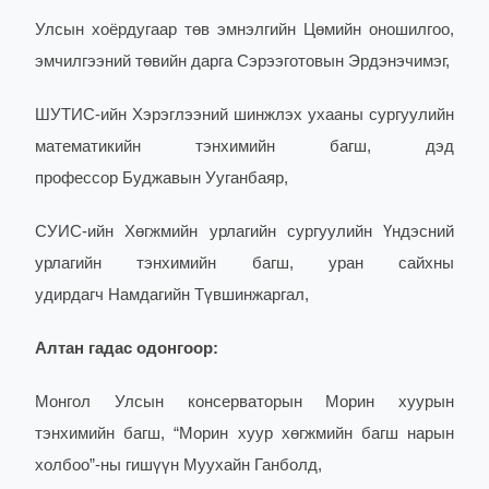
Улсын хоёрдугаар төв эмнэлгийн Цөмийн оношилгоо,
эмчилгээний төвийн дарга Сэрээготовын Эрдэнэчимэг,
ШУТИС-ийн Хэрэглээний шинжлэх ухааны сургуулийн
математикийн тэнхимийн багш, дэд
профессор Буджавын Ууганбаяр,
СУИС-ийн Хөгжмийн урлагийн сургуулийн Үндэсний
урлагийн тэнхимийн багш, уран сайхны
удирдагч Намдагийн Түвшинжаргал,
Алтан гадас одонгоор:
Монгол Улсын консерваторын Морин хуурын
тэнхимийн багш, “Морин хуур хөгжмийн багш нарын
холбоо”-ны гишүүн Муухайн Ганболд,