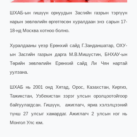
ШХАБ-ын гишүүн орнуудын Засгийн газрын тэргүүн
нарын зөвлөлийн өргөтгөсөн хуралдаан энэ сарын 17-
18-нд Москва хотноо болно.
Хуралдааны үеэр Ерөнхий сайд Г.Занданшатар, ОХУ-
ын Засгийн газрын дарга М.В.Мишустин, БНХАУ-ын
Төрийн зөвлөлийн Ерөнхий сайд Ли Чян нартай
уулзана.
ШХАБ нь 2001 онд Хятад, Орос, Казахстан, Киргиз,
Тажикстан, Узбекистан зэрэг улсын оролцоотойгоор
байгуулагдсан. Гишүүн, ажиглагч, яриа хэлэлцээний
түнш 27 улсыг хамардаг. Ажиглагч 2 улсын нэг нь
Монгол Улс юм.