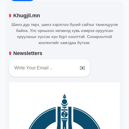
Khugjil.mn
Шинэ дүр төрх, шинэ хэрэглээ бүхий сайтыг танилцуулж
байна. Улс орныхоо хөгжилд хувь нэмрээ оруулсан
оруулахыг хүссэн хүн бүрт нээлттэй. Сонирхолтой
контентийг хамтдаа бүтээе.
Newsletters
✉️