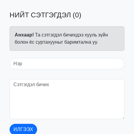
НИЙТ СЭТГЭГДЭЛ (0)
Анхаар!
Та сэтгэгдэл бичихдээ хууль зүйн
болон ёс суртахууныг баримтална уу.
ИЛГЭЭХ