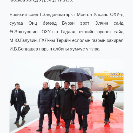
Ерөнхий сайд Г.Занданшатарыг Монгол Улсаас ОХУ-д
суугаа Онц бөгөөд Бүрэн эрхт Элчин сайд
Ө.Энхтүвшин, ОХУ-ын Гадаад хэргийн орлогч сайд
М.Ю.Галузин, ГХЯ-ны Төрийн ёслолын газрын захирал
И.В.Богдашев нарын албаны хүмүүс угтлаа.