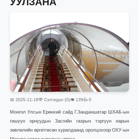
УУЛЗАНА
📅 2025-11-18
💬 Сэтгэгдэл (0)
👁 139
👍 0
Монгол Улсын Ерөнхий сайд Г.Занданшатар ШХАБ-ын
гишүүн орнуудын Засгийн газрын тэргүүн нарын
зөвлөлийн өргөтгөсөн хуралдаанд оролцохоор ОХУ-ын
Москва хотод хүрэлцэн ирлээ.