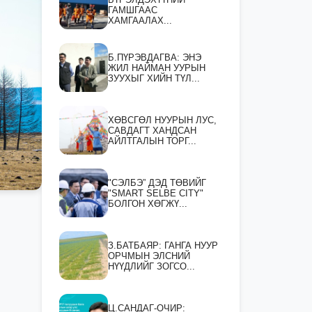
ГАМШГААС
ХАМГААЛАХ...
Б.ПҮРЭВДАГВА: ЭНЭ
ЖИЛ НАЙМАН УУРЫН
ЗУУХЫГ ХИЙН ТҮЛ...
ХӨВСГӨЛ НУУРЫН ЛУС,
САВДАГТ ХАНДСАН
АЙЛТГАЛЫН ТОРГ...
"СЭЛБЭ” ДЭД ТӨВИЙГ
"SMART SELBE CITY"
БОЛГОН ХӨГЖҮ...
З.БАТБАЯР: ГАНГА НУУР
ОРЧМЫН ЭЛСНИЙ
НҮҮДЛИЙГ ЗОГСО...
Ц.САНДАГ-ОЧИР: