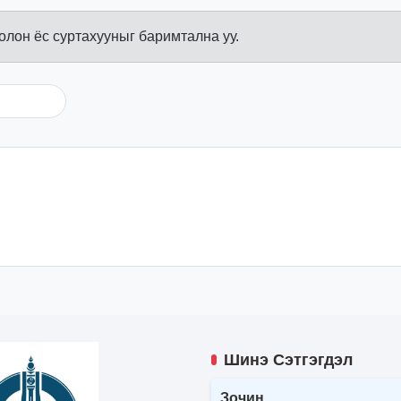
болон ёс суртахууныг баримтална уу.
Шинэ Сэтгэгдэл
Зочин