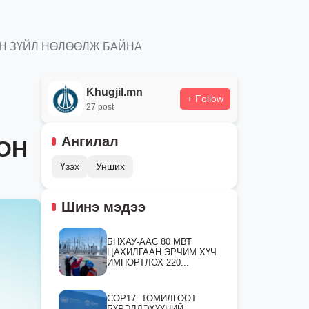
Н ЗҮЙЛ НӨЛӨӨЛЖ БАЙНА
Khugjil.mn
+ Follow
27 post
Ангилал
ОН
Үзэх
Унших
Шинэ мэдээ
БНХАУ-ААС 80 МВТ
ЦАХИЛГААН ЭРЧИМ ХҮЧ
ИМПОРТЛОХ 220...
СOP17: ТОМИЛГООТ
БҮРЭЛДЭХҮҮНИЙ