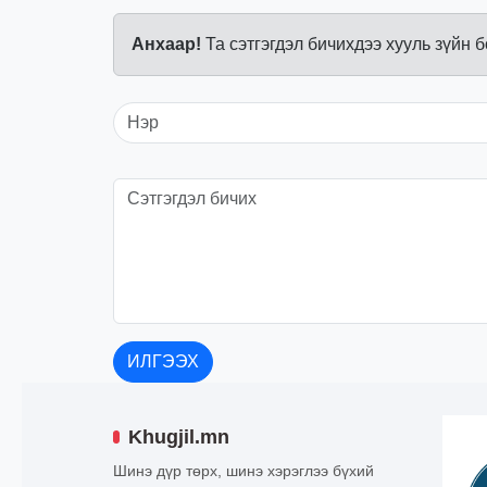
Анхаар!
Та сэтгэгдэл бичихдээ хууль зүйн 
ИЛГЭЭХ
Khugjil.mn
Шинэ дүр төрх, шинэ хэрэглээ бүхий