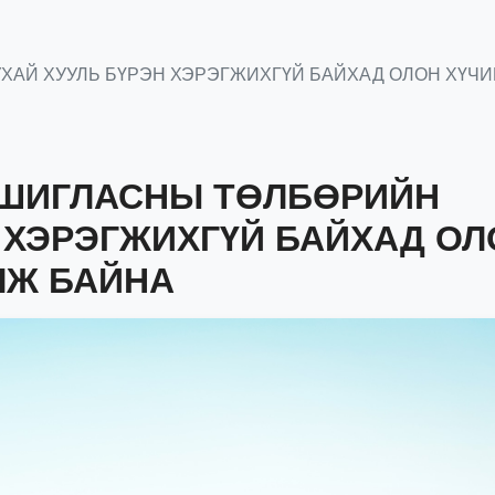
ХАЙ ХУУЛЬ БҮРЭН ХЭРЭГЖИХГҮЙ БАЙХАД ОЛОН ХҮЧИ
АШИГЛАСНЫ ТӨЛБӨРИЙН
Н ХЭРЭГЖИХГҮЙ БАЙХАД ОЛ
ЛЖ БАЙНА