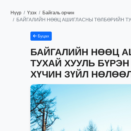
Нүүр
Үзэх
Байгаль орчин
БАЙГАЛИЙН НӨӨЦ АШИГЛАСНЫ ТӨЛБӨРИЙН ТУ
Буцах
БАЙГАЛИЙН НӨӨЦ 
ТУХАЙ ХУУЛЬ БҮРЭ
ХҮЧИН ЗҮЙЛ НӨЛӨӨ