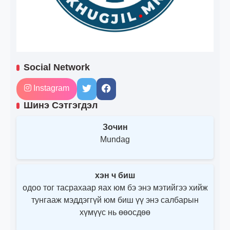
Social Network
Instagram
Шинэ Сэтгэгдэл
Зочин
Mundag
хэн ч биш
одоо тог тасрахаар яах юм бэ энэ мэтийгээ хийж
тунгааж мэддэггүй юм биш үү энэ салбарын
хүмүүс нь өөосдөө