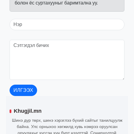
болон ёс суртахууныг баримтална уу.
ИЛГЭЭХ
Khugjil.mn
Шинэ дүр төрх, шинэ хэрэглээ бүхий сайтыг танилцуулж
байна. Улс орныхоо хөгжилд хувь нэмрээ оруулсан
оруулахыг хүссэн хүн бүрт нээлттэй. Сонирхолтой