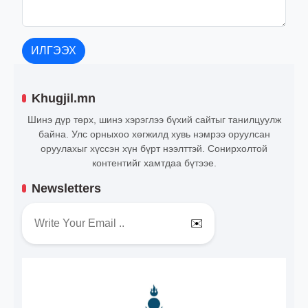
ИЛГЭЭХ
Khugjil.mn
Шинэ дүр төрх, шинэ хэрэглээ бүхий сайтыг танилцуулж
байна. Улс орныхоо хөгжилд хувь нэмрээ оруулсан
оруулахыг хүссэн хүн бүрт нээлттэй. Сонирхолтой
контентийг хамтдаа бүтээе.
Newsletters
✉️