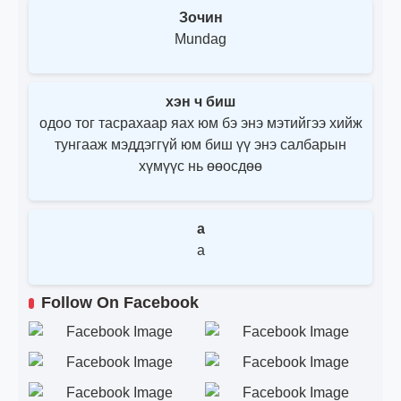
Зочин
Mundag
хэн ч биш
одоо тог тасрахаар яах юм бэ энэ мэтийгээ хийж
тунгааж мэддэггүй юм биш үү энэ салбарын
хүмүүс нь өөосдөө
a
a
Follow On Facebook