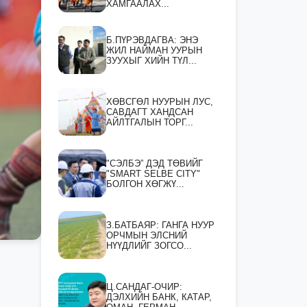
ХАМГААЛАХ...
Б.ПҮРЭВДАГВА: ЭНЭ
ЖИЛ НАЙМАН УУРЫН
ЗУУХЫГ ХИЙН ТҮЛ...
ХӨВСГӨЛ НУУРЫН ЛУС,
САВДАГТ ХАНДСАН
АЙЛТГАЛЫН ТОРГ...
"СЭЛБЭ” ДЭД ТӨВИЙГ
"SMART SELBE CITY"
БОЛГОН ХӨГЖҮ...
З.БАТБАЯР: ГАНГА НУУР
ОРЧМЫН ЭЛСНИЙ
НҮҮДЛИЙГ ЗОГСО...
Ц.САНДАГ-ОЧИР:
ДЭЛХИЙН БАНК, КАТАР,