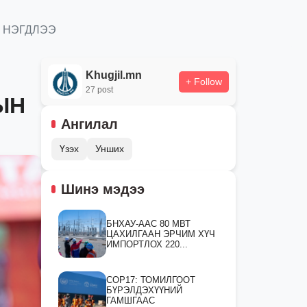
Н НЭГДЛЭЭ
Khugjil.mn
+ Follow
27 post
ЫН
Ангилал
Үзэх
Унших
Шинэ мэдээ
БНХАУ-ААС 80 МВТ
ЦАХИЛГААН ЭРЧИМ ХҮЧ
ИМПОРТЛОХ 220...
СOP17: ТОМИЛГООТ
БҮРЭЛДЭХҮҮНИЙ
ГАМШГААС