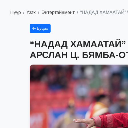
Нүүр
Үзэх
Энтертайнмент
“НАДАД ХАМААТАЙ”
Буцах
“НАДАД ХАМААТАЙ”
АРСЛАН Ц. БЯМБА-О