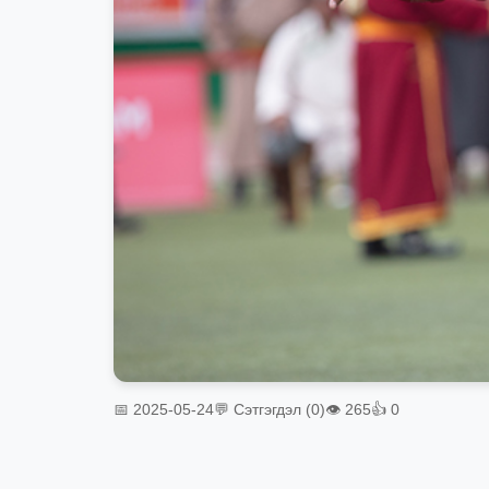
📅 2025-05-24
💬 Сэтгэгдэл (0)
👁 265
👍 0