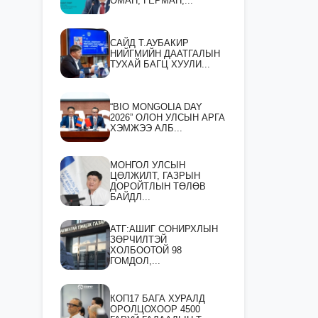
ОМАН, ГЕРМАН,...
САЙД Т.АУБАКИР
НИЙГМИЙН ДААТГАЛЫН
ТУХАЙ БАГЦ ХУУЛИ...
“BIO MONGOLIA DAY
2026” ОЛОН УЛСЫН АРГА
ХЭМЖЭЭ АЛБ...
МОНГОЛ УЛСЫН
ЦӨЛЖИЛТ, ГАЗРЫН
ДОРОЙТЛЫН ТӨЛӨВ
БАЙДЛ...
АТГ:АШИГ СОНИРХЛЫН
ЗӨРЧИЛТЭЙ
ХОЛБООТОЙ 98
ГОМДОЛ,...
КОП17 БАГА ХУРАЛД
ОРОЛЦОХООР 4500