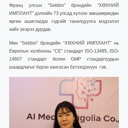
Франц улсын “Sebbin” брэндийн “ХӨХНИЙ
ИМПЛАНТ” дэлхийн 73 улсад хүлээн зөвшөөрөгдөн
өргөн ашиглагдаг гэдгийг танилцуулга мэдээлэл
хийх үеэрээ дурдав.
Мөн “Sebbin” брэндийн “ХӨХНИЙ ИМПЛАНТ” нь
Европын холбооны “СЕ” стандарт ISO-13485, ISO-
14607 стандарт болон GMP стандартуудын
шаардлагыг бүрэн хангасан бүтээгдэхүүн гэв.