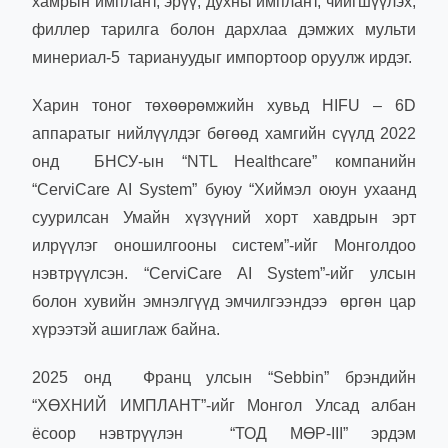
хамрын имплант, эрүү, духны имплант, чийгшүүлэх,
филлер тарилга болон дархлаа дэмжих мульти
минериал-5 тариануудыг импортоор оруулж ирдэг.
Харин тоног төхөөрөмжийн хувьд HIFU – 6D
аппаратыг нийлүүлдэг бөгөөд хамгийн сүүлд 2022
онд БНСУ-ын “NTL Healthcare” компанийн
“CerviCare AI System” буюу “Хиймэл оюун ухаанд
суурилсан Умайн хүзүүний хорт хавдрын эрт
илрүүлэг оношилгооны систем”-ийг Монголдоо
нэвтрүүлсэн. “CerviCare AI System”-ийг улсын
болон хувийн эмнэлгүүд эмчилгээндээ өргөн цар
хүрээтэй ашиглаж байна.
2025 онд Франц улсын “Sebbin” брэндийн
“ХӨХНИЙ ИМПЛАНТ”-ийг Монгол Улсад албан
ёсоор нэвтрүүлэн “ТОД МӨР-III” эрдэм