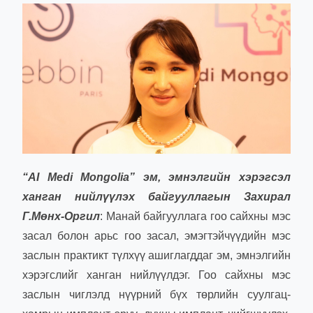
“
AI Medi Mongolia” эм, эмнэлгийн хэрэгсэл
ханган нийлүүлэх байгууллагын Захирал
Г.Мөнх-Оргил
: Манай байгууллага гоо сайхны мэс
засал болон арьс гоо засал, эмэгтэйчүүдийн мэс
заслын практикт түлхүү ашиглагддаг эм, эмнэлгийн
хэрэгслийг ханган нийлүүлдэг. Гоо сайхны мэс
заслын чиглэлд нүүрний бүх төрлийн суулгац-