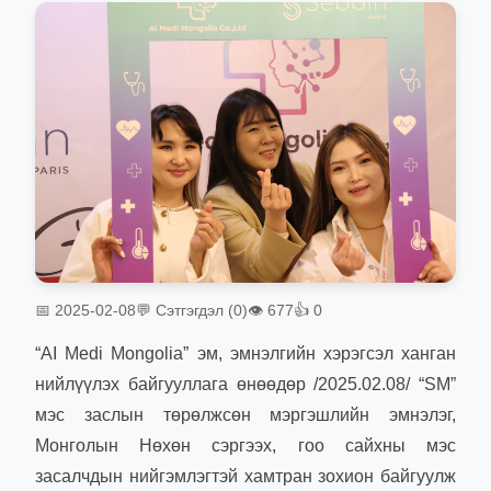
📅 2025-02-08
💬 Сэтгэгдэл (0)
👁 677
👍 0
“AI Medi Mongolia” эм, эмнэлгийн хэрэгсэл ханган
нийлүүлэх байгууллага өнөөдөр /2025.02.08/ “SM”
мэс заслын төрөлжсөн мэргэшлийн эмнэлэг,
Монголын Нөхөн сэргээх, гоо сайхны мэс
засалчдын нийгэмлэгтэй хамтран зохион байгуулж