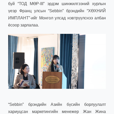
буй “ТОД МӨР-III” эрдэм шинжилгээний хурлын
үеэр Франц улсын “Sebbin” брэндийн “ХӨХНИЙ
ИМПЛАНТ”-ийг Монгол улсад нэвтрүүлснээ албан
ёсоор зарлалаа.
“Sebbin” брэндийн Азийн бүсийн борлуулалт
хариуцсан маркетингийн менежер Жан Жина