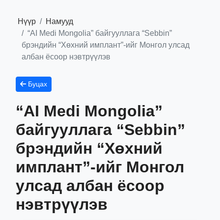
Нүүр
Намууд
“AI Medi Mongolia” байгууллага “Sebbin”
брэндийн “Хөхний имплант”-ийг Монгол улсад
албан ёсоор нэвтрүүлэв
Буцах
“AI Medi Mongolia”
байгууллага “Sebbin”
брэндийн “Хөхний
имплант”-ийг Монгол
улсад албан ёсоор
нэвтрүүлэв