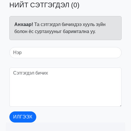
НИЙТ СЭТГЭГДЭЛ (0)
Анхаар!
Та сэтгэгдэл бичихдээ хууль зүйн
болон ёс суртахууныг баримтална уу.
ИЛГЭЭХ