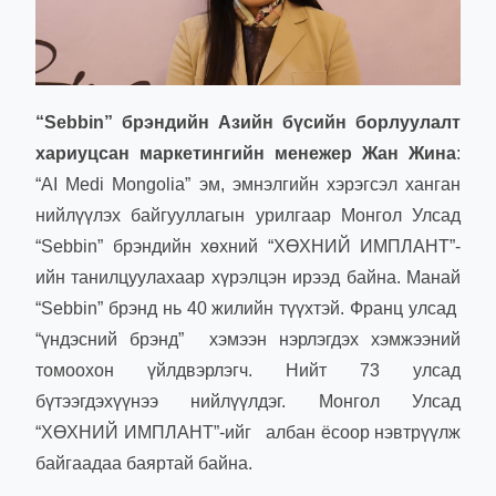
“Sebbin” брэндийн Азийн бүсийн борлуулалт
хариуцсан маркетингийн менежер Жан Жина
:
“AI Medi Mongolia” эм, эмнэлгийн хэрэгсэл ханган
нийлүүлэх байгууллагын урилгаар Монгол Улсад
“Sebbin” брэндийн хөхний “ХӨХНИЙ ИМПЛАНТ”-
ийн танилцуулахаар хүрэлцэн ирээд байна. Манай
“Sebbin” брэнд нь 40 жилийн түүхтэй. Франц улсад
“үндэсний брэнд” хэмээн нэрлэгдэх хэмжээний
томоохон үйлдвэрлэгч. Нийт 73 улсад
бүтээгдэхүүнээ нийлүүлдэг. Монгол Улсад
“ХӨХНИЙ ИМПЛАНТ”-ийг албан ёсоор нэвтрүүлж
байгаадаа баяртай байна.