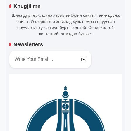
Khugjil.mn
Шинэ дүр төрх, шинэ хэрэглээ бүхий сайтыг танилцуулж
байна. Улс орныхоо хөгжилд хувь нэмрээ оруулсан
оруулахыг хүссэн хүн бүрт нээлттэй. Сонирхолтой
контентийг хамтдаа бүтээе.
Newsletters
✉️