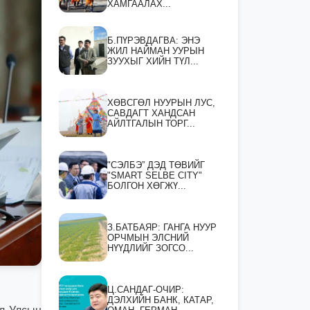
ХАМГААЛАХ...
Б.ПҮРЭВДАГВА: ЭНЭ
ЖИЛ НАЙМАН УУРЫН
ЗУУХЫГ ХИЙН ТҮЛ...
ХӨВСГӨЛ НУУРЫН ЛУС,
САВДАГТ ХАНДСАН
АЙЛТГАЛЫН ТОРГ...
"СЭЛБЭ” ДЭД ТӨВИЙГ
"SMART SELBE CITY"
БОЛГОН ХӨГЖҮ...
З.БАТБАЯР: ГАНГА НУУР
ОРЧМЫН ЭЛСНИЙ
НҮҮДЛИЙГ ЗОГСО...
Ц.САНДАГ-ОЧИР:
ДЭЛХИЙН БАНК, КАТАР,