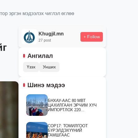
ор эргэн мэдээлэх чиглэл өглөө
Khugjil.mn
+ Follow
27 post
йг
Ангилал
Үзэх
Унших
Шинэ мэдээ
БНХАУ-ААС 80 МВТ
ЦАХИЛГААН ЭРЧИМ ХҮЧ
ИМПОРТЛОХ 220...
СOP17: ТОМИЛГООТ
БҮРЭЛДЭХҮҮНИЙ
ГАМШГААС