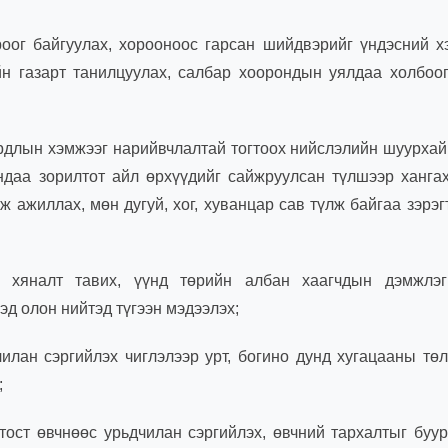
оог байгуулах, хорооноос гарсан шийдвэрийг үндэсний 
йн газарт танилцуулах, салбар хоорондын уялдаа холбоо
рдлын хэмжээг нарийвчлалтай тогтоох нийслэлийн шуурха
ндаа зорилтот айл өрхүүдийг сайжруулсан түлшээр ханга
ж ажиллах, мөн дугуй, хог, хуванцар сав түлж байгаа зэрэг
 хяналт тавих, үүнд төрийн албан хаагчдын дэмжлэг
эд олон нийтэд түгээн мэдээлэх;
илан сэргийлэх чиглэлээр урт, богино дунд хугацааны тө
;
тост өвчнөөс урьдчилан сэргийлэх, өвчний тархалтыг буу