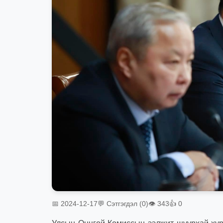
📅 2024-12-17
💬 Сэтгэгдэл (0)
👁 343
👍 0