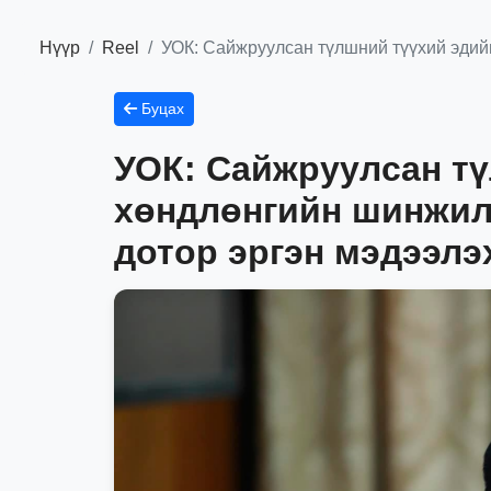
Нүүр
Reel
УОК: Сайжруулсан түлшний түүхий эдийн
Буцах
УОК: Сайжруулсан тү
хөндлөнгийн шинжил
дотор эргэн мэдээлэ