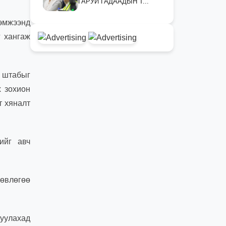
ГАРУЙ ГАДААДЫН Т...
хэмжээнд
г хангаж
й штабыг
х зохион
т хяналт
ийг авч
лөвлөгөө
руулахад