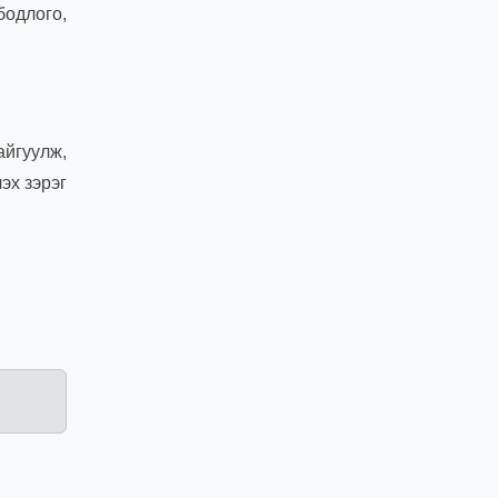
бодлого,
йгуулж,
эх зэрэг