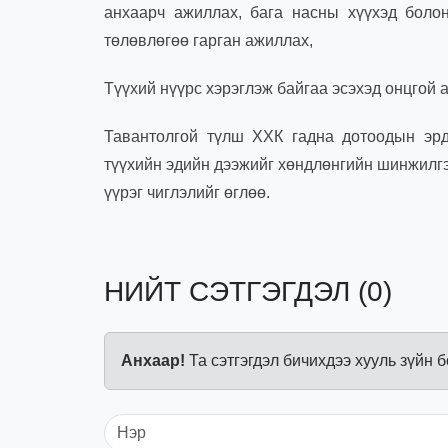
анхаарч ажиллах, бага насны хүүхэд болон
төлөвлөгөө гарган ажиллах,
Түүхий нүүрс хэрэглэж байгаа эсэхэд онцгой а
Тавантолгой түлш ХХК гадна дотоодын эрд
түүхийн эдийн дээжийг хөндлөнгийн шинжилгээ
үүрэг чиглэлийг өглөө.
НИЙТ СЭТГЭГДЭЛ (0)
Анхаар!
Та сэтгэгдэл бичихдээ хууль зүйн 