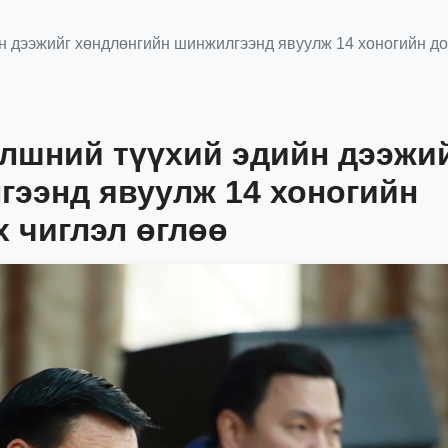
 дээжийг хөндлөнгийн шинжилгээнд явуулж 14 хоногийн дот
лшний түүхий эдийн дээжи
гээнд явуулж 14 хоногийн
х чиглэл өглөө