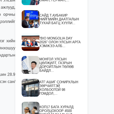
ол Улсын
ОМАН, ГЕРМАН,...
 ажлууд,
р орчны
САЙД Т.АУБАКИР
НИЙГМИЙН ДААТГАЛЫН
дээллийг
ТУХАЙ БАГЦ ХУУЛИ...
“BIO MONGOLIA DAY
лэг хийн
2026” ОЛОН УЛСЫН АРГА
ХЭМЖЭЭ АЛБ...
аянхошуу
ндартын
МОНГОЛ УЛСЫН
ЦӨЛЖИЛТ, ГАЗРЫН
ДОРОЙТЛЫН ТӨЛӨВ
БАЙДЛ...
шин 28.9
сэн сан/
АТГ:АШИГ СОНИРХЛЫН
ЗӨРЧИЛТЭЙ
ХОЛБООТОЙ 98
ГОМДОЛ,...
КОП17 БАГА ХУРАЛД
ОРОЛЦОХООР 4500