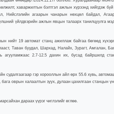
алдаан өнөөдөр /2024.11.17/ боллоо. Хуралдаанаар Монг
өлжилт, хаваржилтын бэлтгэл ажлын хүрээнд хийгдэж буй
ал, Нийслэлийн агаарын чанарын нөхцөл байдал, Агаа
түлшний үйлдвэрийн ажлын явцын талаарх танилцуулга мэ
ын нийт 19 автомат станц ажиллаж байгаа бөгөөд хүхэр
ааст, Таван буудал, Шархад, Налайх, Зурагт, Амгалан, Б
ь агууламжаас 2.7-12.5 дахин их, бусад байршилд ста
йн судалгаагаар гэр хорооллын айл өрх 55.6 хувь, автома
х, бага оврын халаалтын зуух, дулаан цахилгаан станцын үн
арсайхан дараах үүрэг чиглэлийг өглөө.