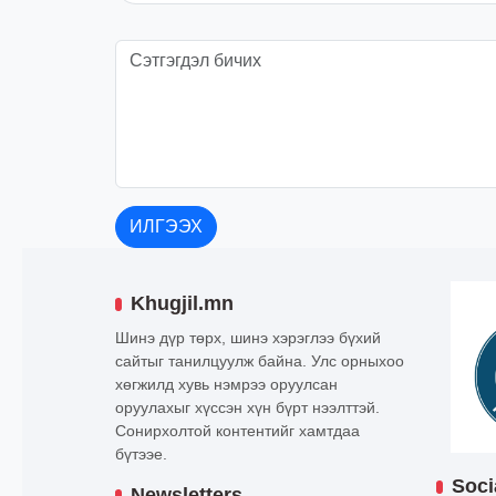
ИЛГЭЭХ
Khugjil.mn
Шинэ дүр төрх, шинэ хэрэглээ бүхий
сайтыг танилцуулж байна. Улс орныхоо
хөгжилд хувь нэмрээ оруулсан
оруулахыг хүссэн хүн бүрт нээлттэй.
Сонирхолтой контентийг хамтдаа
бүтээе.
Soci
Newsletters