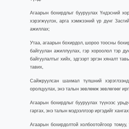
Агаарын бохирдлыг бууруулах Үндэсний хор
хэрэгжүүлэх, арга хэмжээний үр дүнг Засги
ажиллах;
Утаа, агаарын бохирдол, шороо тоосны бохи
байгуулан ажиллуулах, гэр хороолол тэр ду
байгуулалтыг хийх, эдгээрт эргэн хяналт тавь
тавих,
Сайжруулсан шахмал түлшний хэрэглээнд
оролцуулах, энэ талын зөвлөмж зөвлөгөөг ирг
Агаарын бохирдлыг бууруулах түүнээс урьдч
гаргах, энэ талын мэдээллээр иргэдийг хангах
Агаарын бохирдолтой холбоотойгоор томуу, 