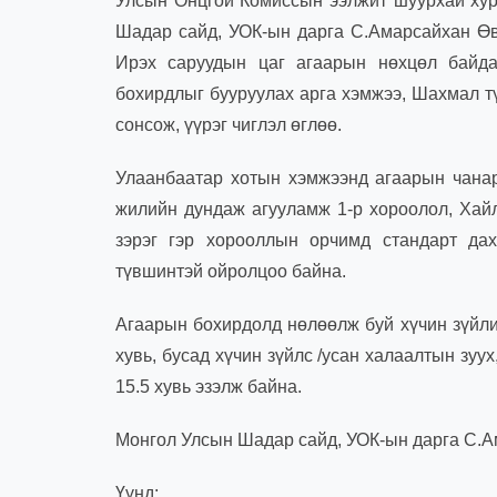
Улсын Онцгой Комиссын ээлжит шуурхай хур
Шадар сайд, УОК-ын дарга С.Амарсайхан Өв
Ирэх саруудын цаг агаарын нөхцөл байд
бохирдлыг бууруулах арга хэмжээ, Шахмал 
сонсож, үүрэг чиглэл өглөө.
Улаанбаатар хотын хэмжээнд агаарын чанар
жилийн дундаж агууламж 1-р хороолол, Хайл
зэрэг гэр хорооллын орчимд стандарт дах
түвшинтэй ойролцоо байна.
Агаарын бохирдолд нөлөөлж буй хүчин зүйли
хувь, бусад хүчин зүйлс /усан халаалтын зуу
15.5 хувь эзэлж байна.
Монгол Улсын Шадар сайд, УОК-ын дарга С.Ам
Үүнд: