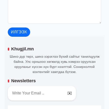
ИЛГЭЭХ
Khugjil.mn
Шинэ дүр төрх, шинэ хэрэглээ бүхий сайтыг танилцуулж
байна. Улс орныхоо хөгжилд хувь нэмрээ оруулсан
оруулахыг хүссэн хүн бүрт нээлттэй. Сонирхолтой
контентийг хамтдаа бүтээе.
Newsletters
✉️