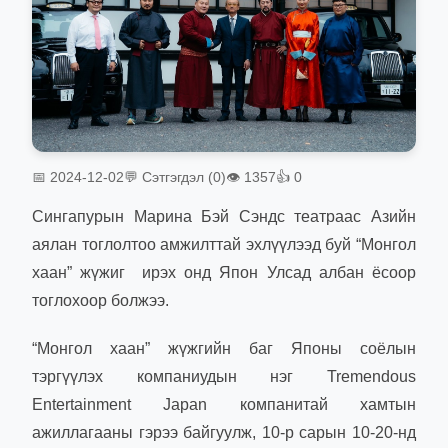
📅 2024-12-02
💬 Сэтгэгдэл (0)
👁 1357
👍 0
Сингапурын Марина Бэй Сэндс театраас Азийн
аялан тоглолтоо амжилттай эхлүүлээд буй “Монгол
хаан” жүжиг ирэх онд Япон Улсад албан ёсоор
тоглохоор болжээ.
“Монгол хаан” жүжгийн баг Японы соёлын
тэргүүлэх компаниудын нэг Tremendous
Entertainment Japan компанитай хамтын
ажиллагааны гэрээ байгуулж, 10-р сарын 10-20-нд