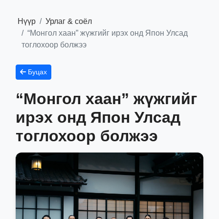
Нүүр
Урлаг & соёл
“Монгол хаан” жүжгийг ирэх онд Япон Улсад
тоглохоор болжээ
Буцах
“Монгол хаан” жүжгийг
ирэх онд Япон Улсад
тоглохоор болжээ