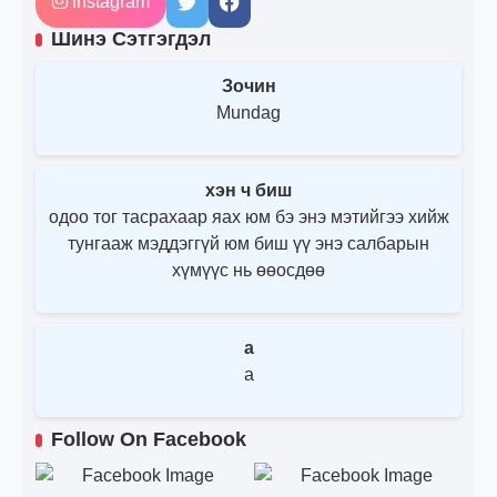
Instagram
Шинэ Сэтгэгдэл
Зочин
Mundag
хэн ч биш
одоо тог тасрахаар яах юм бэ энэ мэтийгээ хийж
тунгааж мэддэггүй юм биш үү энэ салбарын
хүмүүс нь өөосдөө
a
a
Follow On Facebook