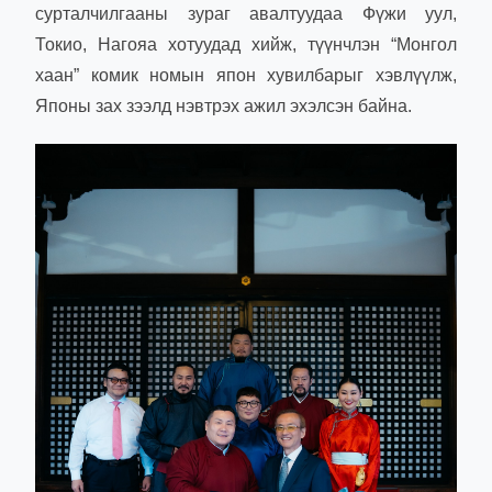
сурталчилгааны зураг авалтуудаа Фүжи уул,
Токио, Нагояа хотуудад хийж, түүнчлэн “Монгол
хаан” комик номын япон хувилбарыг хэвлүүлж,
Японы зах зээлд нэвтрэх ажил эхэлсэн байна.