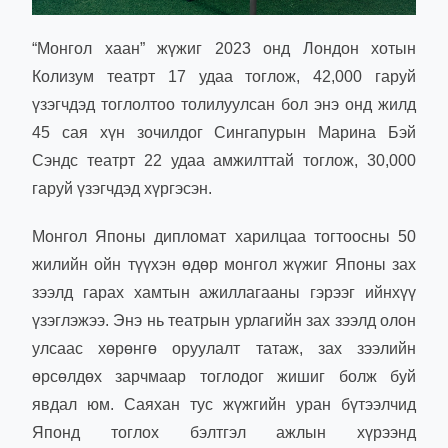
“Монгол хаан” жүжиг 2023 онд Лондон хотын
Колизум театрт 17 удаа тоглож, 42,000 гаруй
үзэгчдэд тоглолтоо толилуулсан бол энэ онд жилд
45 сая хүн зочилдог Сингапурын Марина Бэй
Сэндс театрт 22 удаа амжилттай тоглож, 30,000
гаруй үзэгчдэд хүргэсэн.
Монгол Японы дипломат харилцаа тогтоосны 50
жилийн ойн түүхэн өдөр монгол жүжиг Японы зах
зээлд гарах хамтын ажиллагааны гэрээг ийнхүү
үзэглэжээ. Энэ нь театрын урлагийн зах зээлд олон
улсаас хөрөнгө оруулалт татаж, зах зээлийн
өрсөлдөх зарчмаар тоглодог жишиг болж буй
явдал юм. Саяхан тус жүжгийн уран бүтээлчид
Японд тоглох бэлтгэл ажлын хүрээнд