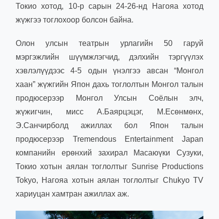
Токио хотод, 10-р сарын 24-26-нд Нагояа хотод
жүжгээ тоглохоор болсон байна.
Олон улсын театрын урлагийн 50 гаруй
мэргэжлийн шүүмжлэгчид, дэлхийн тэргүүлэх
хэвлэлүүдээс 4-5 одын үнэлгээ авсан “Монгол
хаан” жүжгийн Япон дахь тоглолтын Монгол талын
продюсерээр Монгол Улсын Соёлын элч,
жүжигчин, мисс А.Баярцэцэг, М.Есөнмөнх,
Э.Санчирболд ажиллах бол Япон талын
продюсерээр Tremendous Entertainment Japan
компанийн ерөнхий захирал Масаюүки Сузуки,
Токио хотын аялан тоглолтыг Sunrise Productions
Tokyo, Нагояа хотын аялан тоглолтыг Chukyo TV
хариуцан хамтран ажиллах аж.